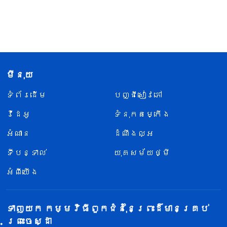
មីនុយ
ទំព័រ​ដើម
បញ្ជីសៀវភៅ
វីដេអូ
ទំនុកតម្កើង
អំណាន
ដំណឹងល្អ
ទីបន្ទាល់
យុគសម័យថ្មី
អំពីយើង
ទាញយក កម្មវិធីពួកជំនុំនៃព្រះដ៏មានគ្រប់
ព្រះចេស្ដា