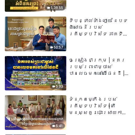
យើង​ហើយ​»
1:39:55
ទីបន្ទាល់ទាំងឡាយ នៃបទ
ពិសោធន៍របស់
គ្រីស្ទបរិស័ទ ភាគទី
៧៣ នេះ​ជាព្រះ​សូរសៀង​
របស់​ព្រះ​ជា​ម្ចាស់
50:57
ចម្រៀងជាក្រុម | នគរ
របស់ព្រះជាម្ចាស់
បានលេចមកនៅលើផែនដី |
សំឡេងនៃការសរសើរ
២០២៦
5:33
ទំនុកតម្កើង​របស់​
គ្រីស្ទបរិស័ទ​ | តើ
មនុស្សគួរដោះស្រាយការ
យល់ខុសរបស់ពួកគេអំពី
ព្រះជាម្ចាស់ដោយរបៀបណា?​
5:41
| សំឡេងនៃការសរសើរ