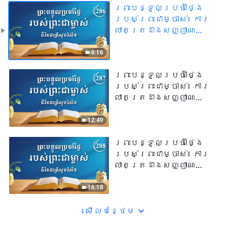
ព្រះបន្ទូលប្រចាំថ្ងៃ
របស់ព្រះជាម្ចាស់៖ ការ
លាតត្រដាងសញ្ញាណ
សាសនា | សម្រង់​សម្ដីទី
២៨៦
8:16
ព្រះបន្ទូលប្រចាំថ្ងៃ
របស់ព្រះជាម្ចាស់៖ ការ
លាតត្រដាងសញ្ញាណ
សាសនា | សម្រង់​សម្ដីទី
២៨៧
12:49
ព្រះបន្ទូលប្រចាំថ្ងៃ
របស់ព្រះជាម្ចាស់៖ ការ
លាតត្រដាងសញ្ញាណ
សាសនា | សម្រង់​សម្ដីទី
២៨៨
16:18
មើល​​បន្ថែម​