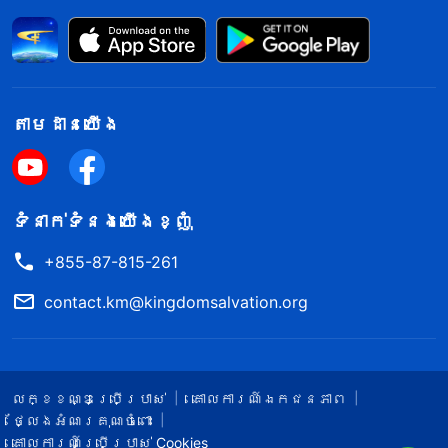
តាម​ដាន​យើង​
ទំនាក់​ទំនង​យើង​ខ្ញុំ
+855-87-815-261
contact.km@kingdomsalvation.org
លក្ខខណ្ឌ​ប្រើប្រាស់​
គោលការណ៍ឯកជនភាព
ថ្លែងអំណរគុណចំពោះ
គោលការណ៍ប្រើប្រាស់ Cookies