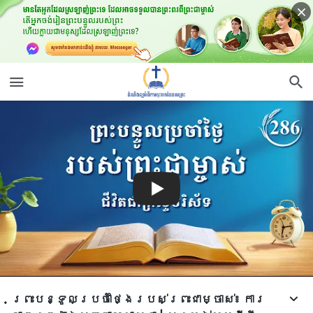
ព្រះបន្ទូលប្រចាំថ្ងៃរបស់ព្រះជាម្ចាស់៖ ការ