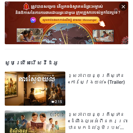
សូមជ្រើសរើសវីដេអូ
ខ្សែភាពយន្តគ្រីស្ទាន
«ការស្វែងយល់» (Trailer)
2:15
ខ្សែភាពយន្តគ្រីស្ទាន
«ដំណឹងល្អអំពីនគរព្រះ
បានមកដល់​ភូមិរបស់