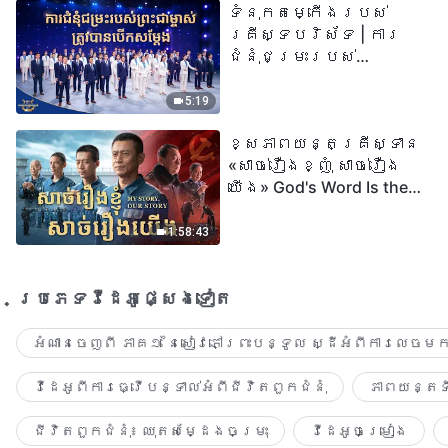
ទំនុកតម្កើង​របស់​
២០២៦
គ្រីស្ទបរិស័ទ | ការ
ជំនុំជម្រះរបស់
ព្រះជាម្ចាស់ត្រូវ
បានបើកសម្ដែង
5:19
ខ្សែភាពយន្តគ្រីស្ទាន
«សាច់រឿងខ្ញុំ សាច់រឿង
យើង» God's Word Is the
Power of Our Life
1:58:43
ប្រភេទ​វីដេអូ​ផ្សេង​ទៀត​
អំណានចេញពី ភាគ១ នៃសៀវភៅព្រះបន្ទូល ស្ដីអំពីការលេចមក
វីដេអូពីការធ្វើបន្ទាល់អំពីជីវិតពួកជំនុំ
ភាពយន្តទី
ជីវិតពួកជំនុំ៖ ឈុតសម្ដែងចម្រុះ
វីដេអូចម្រៀង​