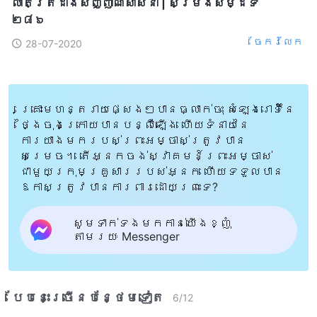
លាតត្រដាងសញ្ញាណសាសនា | សម្រង់​សម្ដីទី
២៨៦
ចែក​រំលែក
28-07-2020
គ្រោះមហន្តរាយផ្សេងៗបានធ្លាក់ចុះ សំឡេងរោទិ៍នៃ
ថ្ងៃចុងក្រោយបានបន្លឺឡើង ហើយទំនាយនៃ
ការយាងមករបស់ព្រះអម្ចាស់ត្រូវបាន
សម្រេច។ តើអ្នកចង់ស្វាគមន៍ព្រះអម្ចាស់
ជាមួយក្រុមគ្រួសាររបស់អ្នក ហើយទទួលបាន
ឱកាសត្រូវបានការពារដោយព្រះទេ?
សូមទាក់ទងមកកាន់យើងខ្ញុំ
តាមរយៈ Messenger
បែបនេះ​ច្រើនបន្ថែម​ទៀត​
6
/
12