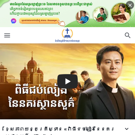
ខ្សែភាពយន្តគ្រីស្ទាន «ពិធីជប់លៀងនៃនគរ