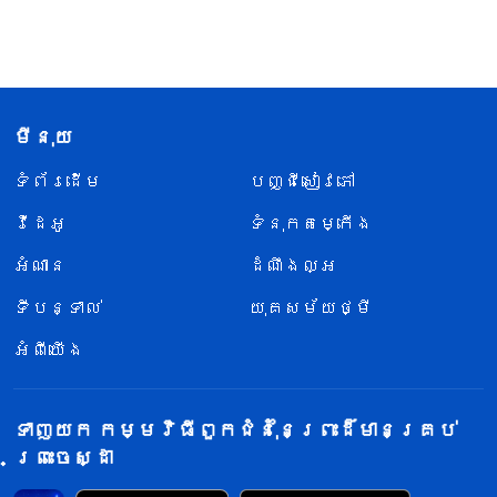
មីនុយ
ទំព័រ​ដើម
បញ្ជីសៀវភៅ
វីដេអូ
ទំនុកតម្កើង
អំណាន
ដំណឹងល្អ
ទីបន្ទាល់
យុគសម័យថ្មី
អំពីយើង
ទាញយក កម្មវិធីពួកជំនុំនៃព្រះដ៏មានគ្រប់
ព្រះចេស្ដា