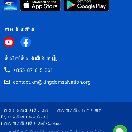
តាម​ដាន​យើង​
ទំនាក់​ទំនង​យើង​ខ្ញុំ
+855-87-815-261
contact.km@kingdomsalvation.org
លក្ខខណ្ឌ​ប្រើប្រាស់​
គោលការណ៍ឯកជនភាព
ថ្លែងអំណរគុណចំពោះ
គោលការណ៍ប្រើប្រាស់ Cookies
រក្សាសិទ្ធិ © ឆ្នាំ២០២៤
ព្រះ​វិហារនៃព្រះដ៏មាន