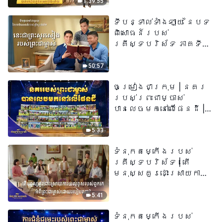
1:39:55
ទីបន្ទាល់ទាំងឡាយ នៃបទ
ពិសោធន៍របស់
គ្រីស្ទបរិស័ទ ភាគទី
៧៣ នេះ​ជាព្រះ​សូរសៀង​
របស់​ព្រះ​ជា​ម្ចាស់
50:57
ចម្រៀងជាក្រុម | នគរ
របស់ព្រះជាម្ចាស់
បានលេចមកនៅលើផែនដី |
សំឡេងនៃការសរសើរ
២០២៦
5:33
ទំនុកតម្កើង​របស់​
គ្រីស្ទបរិស័ទ​ | តើ
មនុស្សគួរដោះស្រាយការ
យល់ខុសរបស់ពួកគេអំពី
ព្រះជាម្ចាស់ដោយរបៀបណា?​
5:41
| សំឡេងនៃការសរសើរ
ទំនុកតម្កើង​របស់​
២០២៦