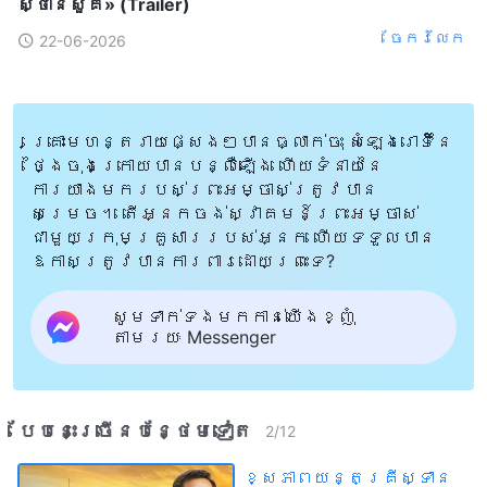
ស្ថានសួគ៌» (Trailer)
ចែក​រំលែក
22-06-2026
គ្រោះមហន្តរាយផ្សេងៗបានធ្លាក់ចុះ សំឡេងរោទិ៍នៃ
ថ្ងៃចុងក្រោយបានបន្លឺឡើង ហើយទំនាយនៃ
ការយាងមករបស់ព្រះអម្ចាស់ត្រូវបាន
សម្រេច។ តើអ្នកចង់ស្វាគមន៍ព្រះអម្ចាស់
ជាមួយក្រុមគ្រួសាររបស់អ្នក ហើយទទួលបាន
ឱកាសត្រូវបានការពារដោយព្រះទេ?
សូមទាក់ទងមកកាន់យើងខ្ញុំ
តាមរយៈ Messenger
បែបនេះ​ច្រើនបន្ថែម​ទៀត​
2
/
12
ខ្សែភាពយន្តគ្រីស្ទាន