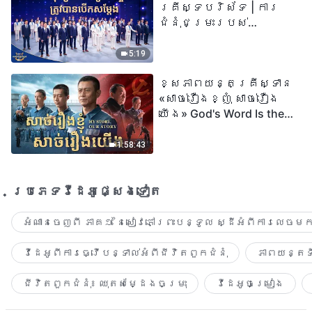
គ្រីស្ទបរិស័ទ | ការ
ជំនុំជម្រះរបស់
ព្រះជាម្ចាស់ត្រូវ
បានបើកសម្ដែង
5:19
ខ្សែភាពយន្តគ្រីស្ទាន
«សាច់រឿងខ្ញុំ សាច់រឿង
យើង» God's Word Is the
Power of Our Life
1:58:43
ប្រភេទ​វីដេអូ​ផ្សេង​ទៀត​
អំណានចេញពី ភាគ១ នៃសៀវភៅព្រះបន្ទូល ស្ដីអំពីការលេចមក
វីដេអូពីការធ្វើបន្ទាល់អំពីជីវិតពួកជំនុំ
ភាពយន្តទី
ជីវិតពួកជំនុំ៖ ឈុតសម្ដែងចម្រុះ
វីដេអូចម្រៀង​