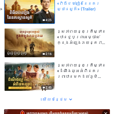
«ពិធីជប់លៀងនៃនគរ
ស្ថានសួគ៌» (Trailer)
4:25
ខ្សែភាពយន្តគ្រីស្ទាន
«បានជួបព្រះអម្ចាស់
ក្នុងអំឡុងភយន្តរាយ​
» (I) (Trailer)
2:16
ខ្សែភាពយន្តគ្រីស្ទាន
«ដំណឹងល្អអំពីនគរ
ព្រះបានមកដល់​ភូមិ
របស់យើង​ហើយ​» (Trailer)
2:45
មើល​​បន្ថែម​