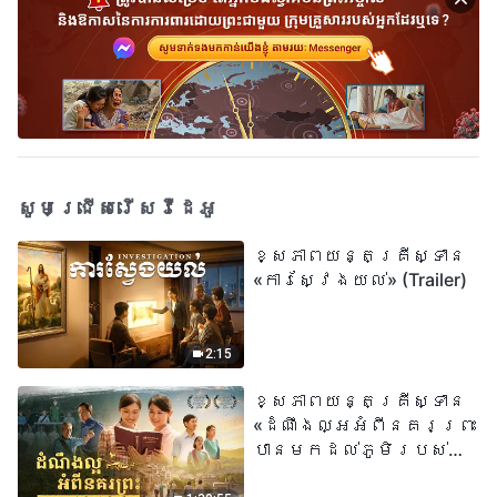
សូមជ្រើសរើសវីដេអូ
ខ្សែភាពយន្តគ្រីស្ទាន
«ការស្វែងយល់» (Trailer)
2:15
ខ្សែភាពយន្តគ្រីស្ទាន
«ដំណឹងល្អអំពីនគរព្រះ
បានមកដល់​ភូមិរបស់
យើង​ហើយ​»