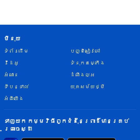
មីនុយ
ទំព័រ​ដើម
បញ្ជីសៀវភៅ
វីដេអូ
ទំនុកតម្កើង
អំណាន
ដំណឹងល្អ
ទីបន្ទាល់
យុគសម័យថ្មី
អំពីយើង
ទាញយក កម្មវិធីពួកជំនុំនៃព្រះដ៏មានគ្រប់
ព្រះចេស្ដា