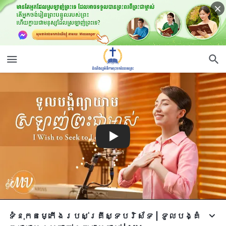
ទំនុកតម្កើង​របស់​គ្រីស្ទបរិស័ទ​ | ទូលបង្គំ