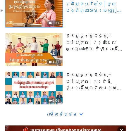
គ្រីស្ទបរិស័ទ​ | ទូល
បង្គំព្យាយាមស្រឡាញ់
ព្រះជាម្ចាស់​ | MV
3:31
វីដេអូតន្រ្តីទំនុក
បរិសុទ្ធ | ខ្ព្រះដែល
សង្គ្រោះយើង គឺជាព្រះដ៏
មានគ្រប់​ព្រះចេស្ដា | MV
4:32
វីដេអូតន្រ្តីទំនុក
បរិសុទ្ធ | ការ​ជំនុំ​
ជម្រះ​ដ៏​សុចរិត​របស់​
ព្រះ​ជា​ម្ចាស់​ ខិត​មក​ជិត​
សាកលលោក​ទាំង​មូល | MV
6:06
មើល​​បន្ថែម​