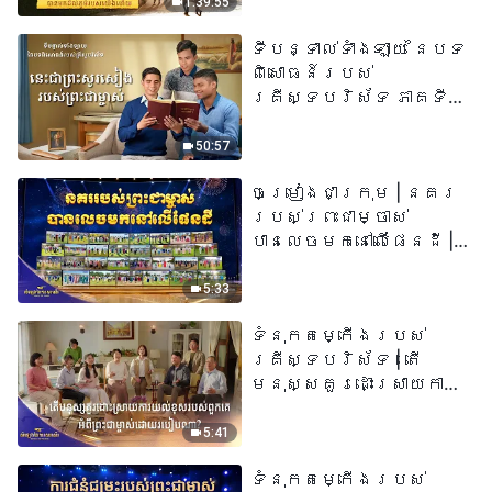
1:39:55
ទីបន្ទាល់ទាំងឡាយ នៃបទ
ពិសោធន៍របស់
គ្រីស្ទបរិស័ទ ភាគទី
៧៣ នេះ​ជាព្រះ​សូរសៀង​
របស់​ព្រះ​ជា​ម្ចាស់
50:57
ចម្រៀងជាក្រុម | នគរ
របស់ព្រះជាម្ចាស់
បានលេចមកនៅលើផែនដី |
សំឡេងនៃការសរសើរ
២០២៦
5:33
ទំនុកតម្កើង​របស់​
គ្រីស្ទបរិស័ទ​ | តើ
មនុស្សគួរដោះស្រាយការ
យល់ខុសរបស់ពួកគេអំពី
ព្រះជាម្ចាស់ដោយរបៀបណា?​
5:41
| សំឡេងនៃការសរសើរ
ទំនុកតម្កើង​របស់​
២០២៦