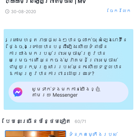
ព្យាយាមស្រឡាញ់ព្រះជាម្ចាស់​ | MV
ចែក​រំលែក
30-08-2020
គ្រោះមហន្តរាយផ្សេងៗបានធ្លាក់ចុះ សំឡេងរោទិ៍នៃ
ថ្ងៃចុងក្រោយបានបន្លឺឡើង ហើយទំនាយនៃ
ការយាងមករបស់ព្រះអម្ចាស់ត្រូវបាន
សម្រេច។ តើអ្នកចង់ស្វាគមន៍ព្រះអម្ចាស់
ជាមួយក្រុមគ្រួសាររបស់អ្នក ហើយទទួលបាន
ឱកាសត្រូវបានការពារដោយព្រះទេ?
សូមទាក់ទងមកកាន់យើងខ្ញុំ
តាមរយៈ Messenger
បែបនេះ​ច្រើនបន្ថែម​ទៀត​
60
/
71
ទំនុកតម្កើង​របស់​