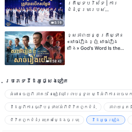
គ្រីស្ទបរិស័ទ | ការ
ជំនុំជម្រះរបស់
ព្រះជាម្ចាស់ត្រូវ
បានបើកសម្ដែង
5:19
ខ្សែភាពយន្តគ្រីស្ទាន
«សាច់រឿងខ្ញុំ សាច់រឿង
យើង» God's Word Is the
Power of Our Life
1:58:43
ប្រភេទ​វីដេអូ​ផ្សេង​ទៀត​
អំណានចេញពី ភាគ១ នៃសៀវភៅព្រះបន្ទូល ស្ដីអំពីការលេចមក
វីដេអូពីការធ្វើបន្ទាល់អំពីជីវិតពួកជំនុំ
ភាពយន្តទី
ជីវិតពួកជំនុំ៖ ឈុតសម្ដែងចម្រុះ
វីដេអូចម្រៀង​