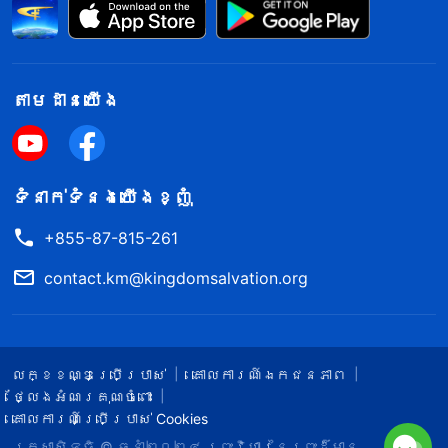
តាម​ដាន​យើង​
ទំនាក់​ទំនង​យើង​ខ្ញុំ
+855-87-815-261
contact.km@kingdomsalvation.org
លក្ខខណ្ឌ​ប្រើប្រាស់​
គោលការណ៍ឯកជនភាព
ថ្លែងអំណរគុណចំពោះ
គោលការណ៍ប្រើប្រាស់ Cookies
រក្សាសិទ្ធិ © ឆ្នាំ២០២៤
ព្រះ​វិហារនៃព្រះដ៏មាន