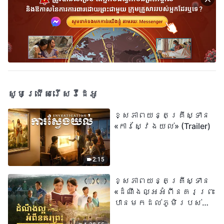
សូមជ្រើសរើសវីដេអូ
ខ្សែភាពយន្តគ្រីស្ទាន
«ការស្វែងយល់» (Trailer)
2:15
ខ្សែភាពយន្តគ្រីស្ទាន
«ដំណឹងល្អអំពីនគរព្រះ
បានមកដល់​ភូមិរបស់
យើង​ហើយ​»