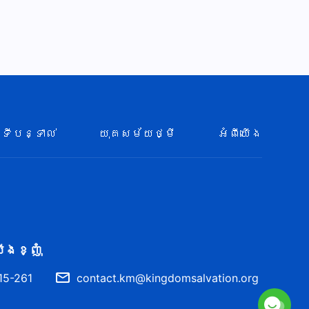
ទីបន្ទាល់
យុគសម័យថ្មី
អំពីយើង
ើង​ខ្ញុំ
15-261
contact.km@kingdomsalvation.org