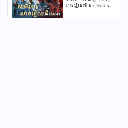
សាច់រឿងយើង» God's
Word Is the Power of
1:58:43
Our Life