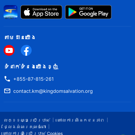
តាម​ដាន​យើង​
ទំនាក់​ទំនង​យើង​ខ្ញុំ
+855-87-815-261
contact.km@kingdomsalvation.org
លក្ខខណ្ឌ​ប្រើប្រាស់​
គោលការណ៍ឯកជនភាព
ថ្លែងអំណរគុណចំពោះ
គោលការណ៍ប្រើប្រាស់ Cookies