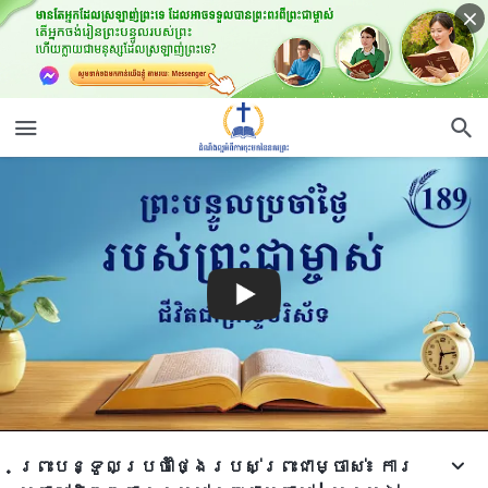
ព្រះបន្ទូលប្រចាំថ្ងៃរបស់ព្រះជាម្ចាស់៖ ការ