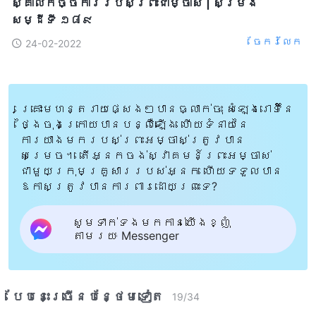
ស្គាល់កិច្ចការរបស់ព្រះជាម្ចាស់ | សម្រង់
សម្ដីទី ១៨៩
ចែក​រំលែក
24-02-2022
គ្រោះមហន្តរាយផ្សេងៗបានធ្លាក់ចុះ សំឡេងរោទិ៍នៃ
ថ្ងៃចុងក្រោយបានបន្លឺឡើង ហើយទំនាយនៃ
ការយាងមករបស់ព្រះអម្ចាស់ត្រូវបាន
សម្រេច។ តើអ្នកចង់ស្វាគមន៍ព្រះអម្ចាស់
ជាមួយក្រុមគ្រួសាររបស់អ្នក ហើយទទួលបាន
ឱកាសត្រូវបានការពារដោយព្រះទេ?
សូមទាក់ទងមកកាន់យើងខ្ញុំ
តាមរយៈ Messenger
បែបនេះ​ច្រើនបន្ថែម​ទៀត​
19
/
34