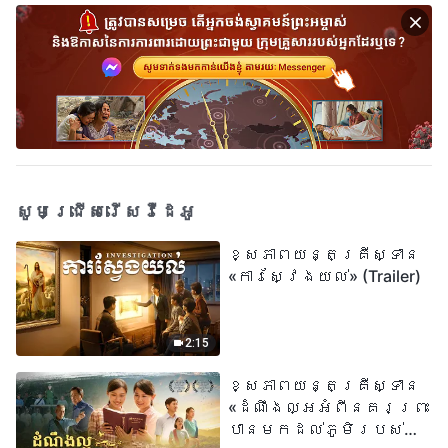
សូមជ្រើសរើសវីដេអូ
ខ្សែភាពយន្តគ្រីស្ទាន
«ការស្វែងយល់» (Trailer)
2:15
ខ្សែភាពយន្តគ្រីស្ទាន
«ដំណឹងល្អអំពីនគរព្រះ
បានមកដល់​ភូមិរបស់