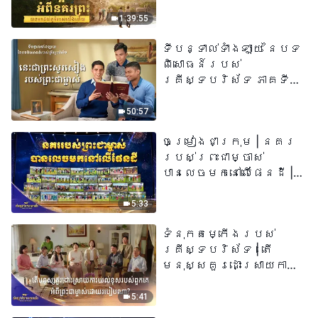
យើង​ហើយ​»
1:39:55
ទីបន្ទាល់ទាំងឡាយ នៃបទ
ពិសោធន៍របស់
គ្រីស្ទបរិស័ទ ភាគទី
៧៣ នេះ​ជាព្រះ​សូរសៀង​
របស់​ព្រះ​ជា​ម្ចាស់
50:57
ចម្រៀងជាក្រុម | នគរ
របស់ព្រះជាម្ចាស់
បានលេចមកនៅលើផែនដី |
សំឡេងនៃការសរសើរ
២០២៦
5:33
ទំនុកតម្កើង​របស់​
គ្រីស្ទបរិស័ទ​ | តើ
មនុស្សគួរដោះស្រាយការ
យល់ខុសរបស់ពួកគេអំពី
ព្រះជាម្ចាស់ដោយរបៀបណា?​
5:41
| សំឡេងនៃការសរសើរ