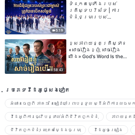
ទំនុកតម្កើង​របស់​
២០២៦
គ្រីស្ទបរិស័ទ | ការ
ជំនុំជម្រះរបស់
ព្រះជាម្ចាស់ត្រូវ
បានបើកសម្ដែង
5:19
ខ្សែភាពយន្តគ្រីស្ទាន
«សាច់រឿងខ្ញុំ សាច់រឿង
យើង» God's Word Is the
Power of Our Life
1:58:43
ប្រភេទ​វីដេអូ​ផ្សេង​ទៀត​
អំណានចេញពី ភាគ១ នៃសៀវភៅព្រះបន្ទូល ស្ដីអំពីការលេចមក
វីដេអូពីការធ្វើបន្ទាល់អំពីជីវិតពួកជំនុំ
ភាពយន្តទី
ជីវិតពួកជំនុំ៖ ឈុតសម្ដែងចម្រុះ
វីដេអូចម្រៀង​