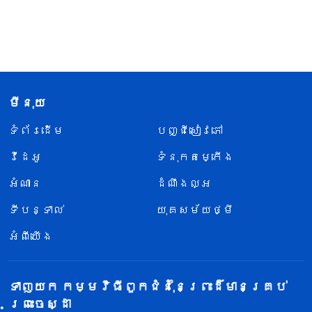
មីនុយ
ទំព័រ​ដើម
បញ្ជីសៀវភៅ
វីដេអូ
ទំនុកតម្កើង
អំណាន
ដំណឹងល្អ
ទីបន្ទាល់
យុគសម័យថ្មី
អំពីយើង
ទាញយក កម្មវិធីពួកជំនុំនៃព្រះដ៏មានគ្រប់
ព្រះចេស្ដា