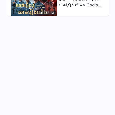
សាច់រឿងយើង» God's
Word Is the Power of
1:58:43
Our Life