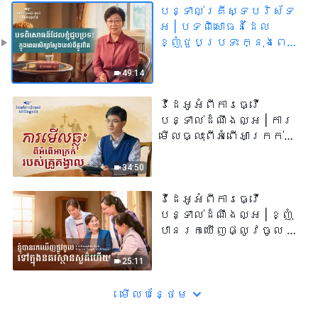
បន្ទាល់គ្រីស្ទបរិស័ទ
អ | បទពិសោធន៍ដែល
ខ្ញុំជួបប្រទះ ក្នុងពេល
សិក្សាស្វែងយល់ពីផ្លូវ
ពិត
49:14
វីដេអូអំពីការធ្វើ
បន្ទាល់ដំណឹងល្អ | ការ
មើលធ្លុះពីអំពើអាក្រក់
របស់គ្រូគង្វាល
34:50
វីដេអូអំពីការធ្វើ
បន្ទាល់ដំណឹងល្អ | ខ្ញុំ
បានរកឃើញផ្លូវចូល ទៅ
ក្នុងនគរស្ថានសួគ៌
ហើយ
25:11
មើល​​បន្ថែម​