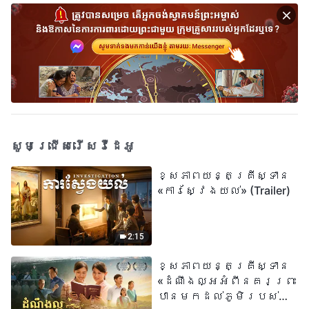
សូមជ្រើសរើសវីដេអូ
ខ្សែភាពយន្តគ្រីស្ទាន
«ការស្វែងយល់» (Trailer)
2:15
ខ្សែភាពយន្តគ្រីស្ទាន
«ដំណឹងល្អអំពីនគរព្រះ
បានមកដល់​ភូមិរបស់