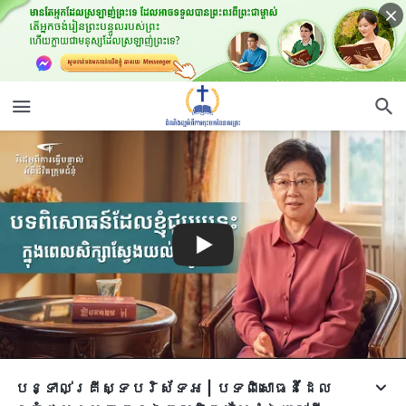
បន្ទាល់គ្រីស្ទបរិស័ទអ | បទពិសោធន៍ដែល