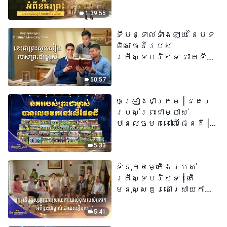
យើង​ហើយ​»
1:39:55
ទីបន្ទាល់ទាំងឡាយ នៃបទ
ពិសោធន៍របស់
គ្រីស្ទបរិស័ទ ភាគទី
៧៣ នេះ​ជាព្រះ​សូរសៀង​
របស់​ព្រះ​ជា​ម្ចាស់
50:57
ចម្រៀងជាក្រុម | នគរ
របស់ព្រះជាម្ចាស់
បានលេចមកនៅលើផែនដី |
សំឡេងនៃការសរសើរ
២០២៦
5:33
ទំនុកតម្កើង​របស់​
គ្រីស្ទបរិស័ទ​ | តើ
មនុស្សគួរដោះស្រាយការ
យល់ខុសរបស់ពួកគេអំពី
ព្រះជាម្ចាស់ដោយរបៀបណា?​
5:41
| សំឡេងនៃការសរសើរ