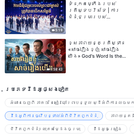
ទំនុកតម្កើង​របស់​
២០២៦
គ្រីស្ទបរិស័ទ | ការ
ជំនុំជម្រះរបស់
ព្រះជាម្ចាស់ត្រូវ
បានបើកសម្ដែង
5:19
ខ្សែភាពយន្តគ្រីស្ទាន
«សាច់រឿងខ្ញុំ សាច់រឿង
យើង» God's Word Is the
Power of Our Life
1:58:43
ប្រភេទ​វីដេអូ​ផ្សេង​ទៀត​
អំណានចេញពី ភាគ១ នៃសៀវភៅព្រះបន្ទូល ស្ដីអំពីការលេចមក
វីដេអូពីការធ្វើបន្ទាល់អំពីជីវិតពួកជំនុំ
ភាពយន្តទី
ជីវិតពួកជំនុំ៖ ឈុតសម្ដែងចម្រុះ
វីដេអូចម្រៀង​