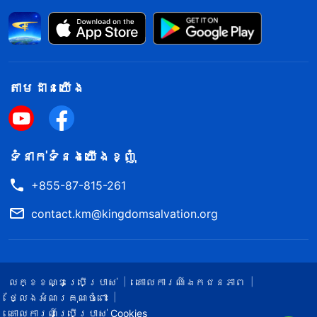
តាម​ដាន​យើង​
ទំនាក់​ទំនង​យើង​ខ្ញុំ
+855-87-815-261
contact.km@kingdomsalvation.org
លក្ខខណ្ឌ​ប្រើប្រាស់​
គោលការណ៍ឯកជនភាព
ថ្លែងអំណរគុណចំពោះ
គោលការណ៍ប្រើប្រាស់ Cookies