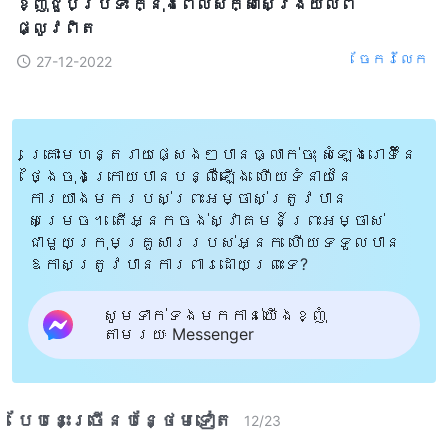
ខ្ញុំជួបប្រទះ ក្នុងពេលសិក្សាស្វែងយល់ពី
ផ្លូវពិត
ចែក​រំលែក
27-12-2022
គ្រោះមហន្តរាយផ្សេងៗបានធ្លាក់ចុះ សំឡេងរោទិ៍នៃ
ថ្ងៃចុងក្រោយបានបន្លឺឡើង ហើយទំនាយនៃ
ការយាងមករបស់ព្រះអម្ចាស់ត្រូវបាន
សម្រេច។ តើអ្នកចង់ស្វាគមន៍ព្រះអម្ចាស់
ជាមួយក្រុមគ្រួសាររបស់អ្នក ហើយទទួលបាន
ឱកាសត្រូវបានការពារដោយព្រះទេ?
សូមទាក់ទងមកកាន់យើងខ្ញុំ
តាមរយៈ Messenger
បែបនេះ​ច្រើនបន្ថែម​ទៀត​
12
/
23