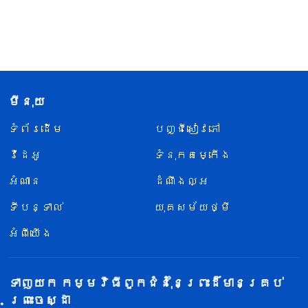
មីនុយ
ទំព័រ​ដើម
បញ្ជីសៀវភៅ
វីដេអូ
ទំនុកតម្កើង
អំណាន
ដំណឹងល្អ
ទីបន្ទាល់
យុគសម័យថ្មី
អំពីយើង
ទាញយក កម្មវិធីពួកជំនុំនៃព្រះដ៏មានគ្រប់
ព្រះចេស្ដា