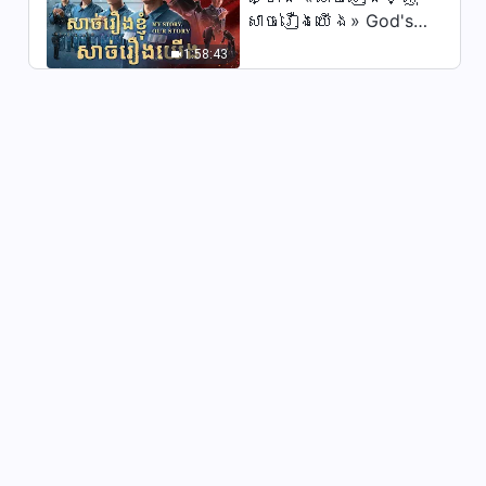
សាច់រឿងយើង» God's
Word Is the Power of
1:58:43
Our Life