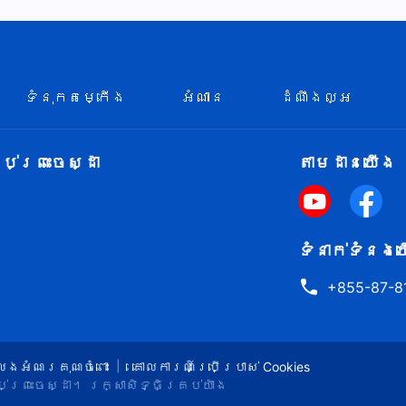
ទំនុកតម្កើង
អំណាន
ដំណឹងល្អ
់ព្រះចេស្ដា
តាម​ដាន​យើង​
ទំនាក់​ទំនង​យ
+855-87-8
លែងអំណរគុណចំពោះ
គោលការណ៍ប្រើប្រាស់ Cookies
ប់ព្រះចេស្ដា។
រក្សាសិទ្ធិគ្រប់យ៉ាង