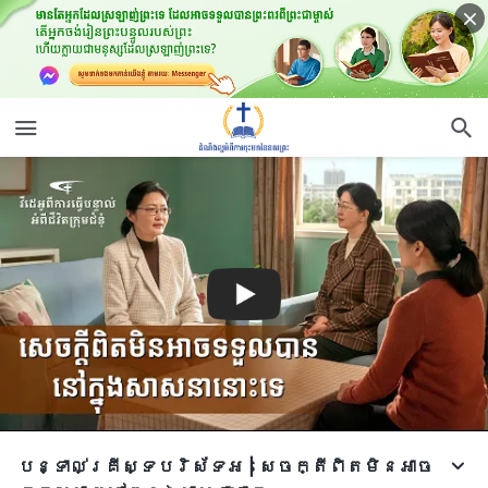
បន្ទាល់គ្រីស្ទបរិស័ទអ | សេចក្តីពិតមិនអាច