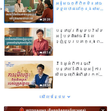
អ | សេចក្តីពិតមិនអាច
ទទួលបាន នៅក្នុងសាសនា
នោះទេ
39:39
បន្ទាល់គ្រីស្ទបរិស័ទ
អ | បទពិសោធន៍ដែល
ខ្ញុំជួបប្រទះ ក្នុងពេល
សិក្សាស្វែងយល់ពីផ្លូវ
ពិត
49:14
វីដេអូអំពីការធ្វើ
បន្ទាល់ដំណឹងល្អ | ការ
មើលធ្លុះពីអំពើអាក្រក់
របស់គ្រូគង្វាល
34:50
មើល​​បន្ថែម​