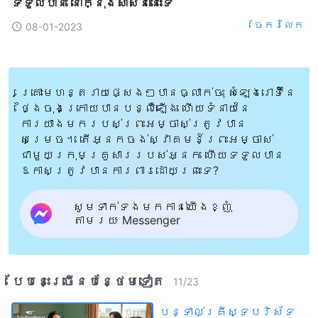
ទទួលបាន នៅក្នុងសាសនានោះទេ
ចែក​រំលែក
08-01-2023
គ្រោះមហន្តរាយផ្សេងៗបានធ្លាក់ចុះ សំឡេងរោទិ៍នៃ
ថ្ងៃចុងក្រោយបានបន្លឺឡើង ហើយទំនាយនៃ
ការយាងមករបស់ព្រះអម្ចាស់ត្រូវបាន
សម្រេច។ តើអ្នកចង់ស្វាគមន៍ព្រះអម្ចាស់
ជាមួយក្រុមគ្រួសាររបស់អ្នក ហើយទទួលបាន
ឱកាសត្រូវបានការពារដោយព្រះទេ?
សូមទាក់ទងមកកាន់យើងខ្ញុំ
តាមរយៈ Messenger
បែបនេះ​ច្រើនបន្ថែម​ទៀត​
11
/
23
បន្ទាល់គ្រីស្ទបរិស័ទ