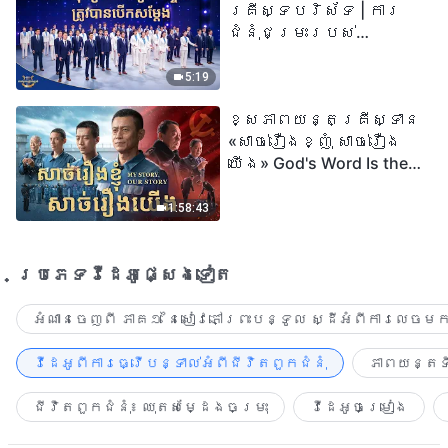
គ្រីស្ទបរិស័ទ | ការ
ជំនុំជម្រះរបស់
ព្រះជាម្ចាស់ត្រូវ
បានបើកសម្ដែង
5:19
ខ្សែភាពយន្តគ្រីស្ទាន
«សាច់រឿងខ្ញុំ សាច់រឿង
យើង» God's Word Is the
Power of Our Life
1:58:43
ប្រភេទ​វីដេអូ​ផ្សេង​ទៀត​
អំណានចេញពី ភាគ១ នៃសៀវភៅព្រះបន្ទូល ស្ដីអំពីការលេចមក
វីដេអូពីការធ្វើបន្ទាល់អំពីជីវិតពួកជំនុំ
ភាពយន្តទី
ជីវិតពួកជំនុំ៖ ឈុតសម្ដែងចម្រុះ
វីដេអូចម្រៀង​