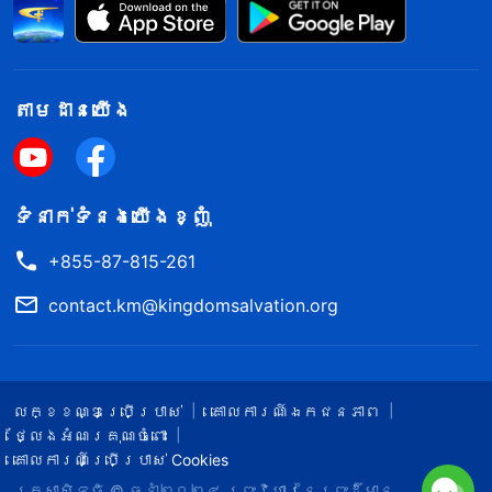
តាម​ដាន​យើង​
ទំនាក់​ទំនង​យើង​ខ្ញុំ
+855-87-815-261
contact.km@kingdomsalvation.org
លក្ខខណ្ឌ​ប្រើប្រាស់​
គោលការណ៍ឯកជនភាព
ថ្លែងអំណរគុណចំពោះ
គោលការណ៍ប្រើប្រាស់ Cookies
រក្សាសិទ្ធិ © ឆ្នាំ២០២៤
ព្រះ​វិហារនៃព្រះដ៏មាន