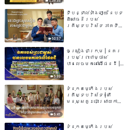
1:39:55
ទីបន្ទាល់ទាំងឡាយ នៃបទ
ពិសោធន៍របស់
គ្រីស្ទបរិស័ទ ភាគទី
៧៣ នេះ​ជាព្រះ​សូរសៀង​
របស់​ព្រះ​ជា​ម្ចាស់
50:57
ចម្រៀងជាក្រុម | នគរ
របស់ព្រះជាម្ចាស់
បានលេចមកនៅលើផែនដី |
សំឡេងនៃការសរសើរ
២០២៦
5:33
ទំនុកតម្កើង​របស់​
គ្រីស្ទបរិស័ទ​ | តើ
មនុស្សគួរដោះស្រាយការ
យល់ខុសរបស់ពួកគេអំពី
ព្រះជាម្ចាស់ដោយរបៀបណា?​
5:41
| សំឡេងនៃការសរសើរ
ទំនុកតម្កើង​របស់​
២០២៦