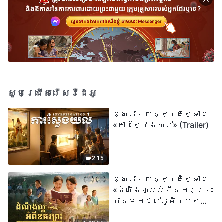
សូមជ្រើសរើសវីដេអូ
ខ្សែភាពយន្តគ្រីស្ទាន
«ការស្វែងយល់» (Trailer)
2:15
ខ្សែភាពយន្តគ្រីស្ទាន
«ដំណឹងល្អអំពីនគរព្រះ
បានមកដល់​ភូមិរបស់
យើង​ហើយ​»