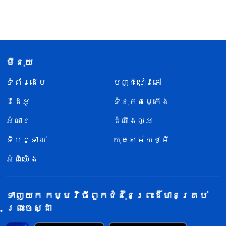
មីនុយ
ទំព័រ​ដើម
បញ្ជីសៀវភៅ
វីដេអូ
ទំនុកតម្កើង
អំណាន
ដំណឹងល្អ
ទីបន្ទាល់
យុគសម័យថ្មី
អំពីយើង
ទាញយក កម្មវិធីពួកជំនុំនៃព្រះដ៏មានគ្រប់
ព្រះចេស្ដា