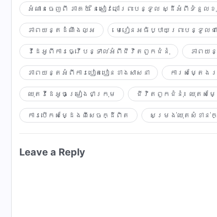
អំណានចេញពី ភាគ៥ នៃសៀវភៅព្រះបន្ទូល ស្ដីអំពីទំនួ
ភាពយន្តដំណឹងល្អ
មេរៀនអធិប្បាយព្រះបន្ទូលជា
វីដេអូពីការធ្វើបន្ទាល់អំពីជីវិតពួកជំនុំ
ភាពយន្
ភាពយន្តអំពីការបៀតបៀនខាងសាសនា
ការសម្តែងរប
ឈុតវីដេអូចម្រៀង​ជា​ក្រុម
ជីវិតពួកជំនុំ៖ ឈុតសម្
ការបើកសម្ដែងពីសេចក្ដីពិត
សម្រង់ឈុត​សំខាន់​ក
Leave a Reply