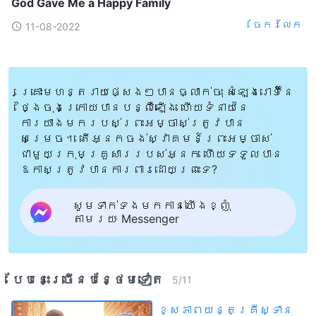
God Gave Me a Happy Family
ចែក​រំលែក
11-08-2022
គ្រោះមហន្តរាយផ្សេងៗបានធ្លាក់ចុះ សំឡេងរោទិ៍នៃ
ថ្ងៃចុងក្រោយបានបន្លឺឡើង ហើយទំនាយនៃ
ការយាងមករបស់ព្រះអម្ចាស់ត្រូវបាន
សម្រេច។ តើអ្នកចង់ស្វាគមន៍ព្រះអម្ចាស់
ជាមួយក្រុមគ្រួសាររបស់អ្នក ហើយទទួលបាន
ឱកាសត្រូវបានការពារដោយព្រះទេ?
សូមទាក់ទងមកកាន់យើងខ្ញុំ
តាមរយៈ Messenger
បែបនេះ​ច្រើនបន្ថែម​ទៀត​
5
/
11
ខ្សែភាពយន្តគ្រីស្ទាន