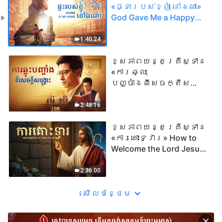
«ផ្ទះរបស់ខ្ញុំ នៅឯណា»
God Gave Me a Happy
Family
1:40:24
ខ្សែភាពយន្តគ្រីស្ទាន
«ការឆ្លុះ
បញ្ចាំងពីសេចក្តីសង្រ្គោះ»
True Testimony of a
Church Elder
2:48:16
ខ្សែភាពយន្តគ្រីស្ទាន
«ការគោះទ្វារ» How to
Welcome the Lord Jesus'
Second Coming in the
Last Days
2:36:00
មើល​​បន្ថែម​