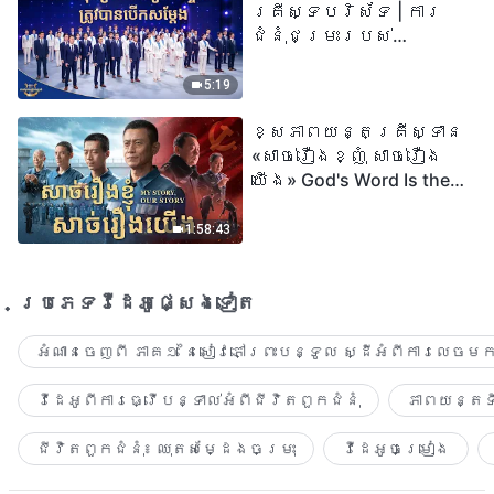
គ្រីស្ទបរិស័ទ | ការ
ជំនុំជម្រះរបស់
ព្រះជាម្ចាស់ត្រូវ
បានបើកសម្ដែង
5:19
ខ្សែភាពយន្តគ្រីស្ទាន
«សាច់រឿងខ្ញុំ សាច់រឿង
យើង» God's Word Is the
Power of Our Life
1:58:43
ប្រភេទ​វីដេអូ​ផ្សេង​ទៀត​
អំណានចេញពី ភាគ១ នៃសៀវភៅព្រះបន្ទូល ស្ដីអំពីការលេចមក
វីដេអូពីការធ្វើបន្ទាល់អំពីជីវិតពួកជំនុំ
ភាពយន្តទី
ជីវិតពួកជំនុំ៖ ឈុតសម្ដែងចម្រុះ
វីដេអូចម្រៀង​