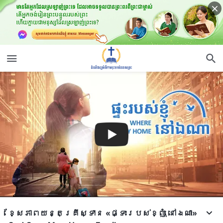
ខ្សែភាពយន្តគ្រីស្ទាន «ផ្ទះរបស់ខ្ញុំ នៅឯណា»