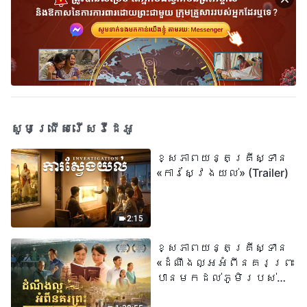
សូមជ្រើសរើសវីដេអូ
ខ្សែភាពយន្តគ្រីស្ទាន
«ការស្វែងយល់» (Trailer)
2:15
ខ្សែភាពយន្តគ្រីស្ទាន
«ដំណឹងល្អអំពីនគរព្រះ
បានមកដល់​ភូមិរបស់
យើង​ហើយ​»