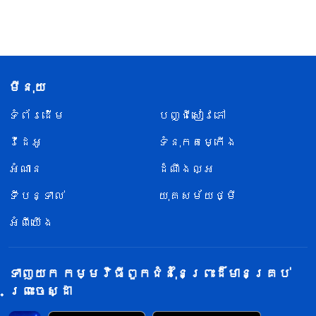
មីនុយ
ទំព័រ​ដើម
បញ្ជីសៀវភៅ
វីដេអូ
ទំនុកតម្កើង
អំណាន
ដំណឹងល្អ
ទីបន្ទាល់
យុគសម័យថ្មី
អំពីយើង
ទាញយក កម្មវិធីពួកជំនុំនៃព្រះដ៏មានគ្រប់
ព្រះចេស្ដា