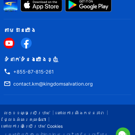
តាម​ដាន​យើង​
ទំនាក់​ទំនង​យើង​ខ្ញុំ
+855-87-815-261
contact.km@kingdomsalvation.org
លក្ខខណ្ឌ​ប្រើប្រាស់​
គោលការណ៍ឯកជនភាព
ថ្លែងអំណរគុណចំពោះ
គោលការណ៍ប្រើប្រាស់ Cookies
រក្សាសិទ្ធិ © ឆ្នាំ២០២៤
ព្រះ​វិហារនៃព្រះដ៏មាន