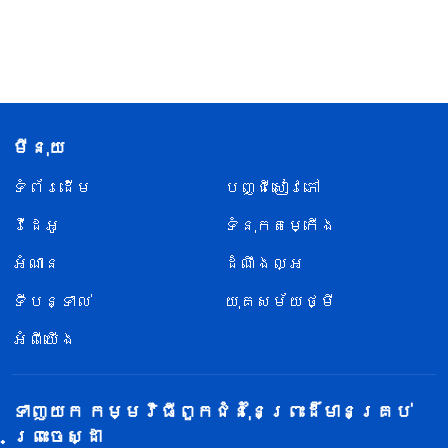
មីនុយ
ទំព័រ​ដើម
បញ្ជីសៀវភៅ
វីដេអូ
ទំនុកតម្កើង
អំណាន
ដំណឹងល្អ
ទីបន្ទាល់
យុគសម័យថ្មី
អំពីយើង
ទាញយក កម្មវិធីពួកជំនុំនៃព្រះដ៏មានគ្រប់
ព្រះចេស្ដា