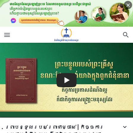
ព្រះបន្ទូល​របស់​ព្រះ​ជា​ម្ចាស់ | កិច្ចការ