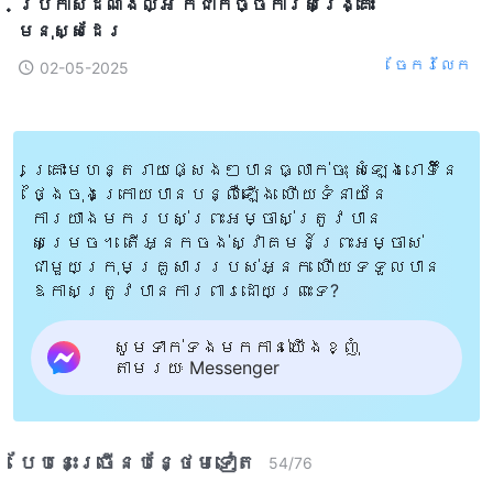
ប្រកាសដំណឹងល្អ ក៏ជាកិច្ចការសង្គ្រោះ
មនុស្សដែរ
ចែក​រំលែក
02-05-2025
គ្រោះមហន្តរាយផ្សេងៗបានធ្លាក់ចុះ សំឡេងរោទិ៍នៃ
ថ្ងៃចុងក្រោយបានបន្លឺឡើង ហើយទំនាយនៃ
ការយាងមករបស់ព្រះអម្ចាស់ត្រូវបាន
សម្រេច។ តើអ្នកចង់ស្វាគមន៍ព្រះអម្ចាស់
ជាមួយក្រុមគ្រួសាររបស់អ្នក ហើយទទួលបាន
ឱកាសត្រូវបានការពារដោយព្រះទេ?
សូមទាក់ទងមកកាន់យើងខ្ញុំ
តាមរយៈ Messenger
បែបនេះ​ច្រើនបន្ថែម​ទៀត​
54
/
76