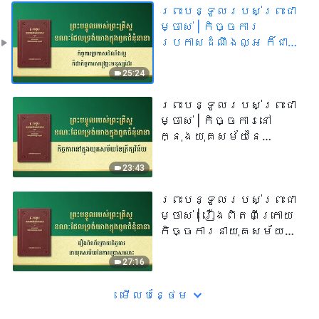
ព្រះបន្ទូល​របស់​ព្រះ​ជា​
ម្ចាស់ | កិច្ចការ
ប្រកាសដំណឹងល្អ ក៏ជា
កិច្ចការសង្គ្រោះ
មនុស្សដែរ
25:24
ព្រះបន្ទូល​របស់​ព្រះ​ជា​
ម្ចាស់ | កិច្ចការនៅ
ក្នុងយុគសម័យនៃ
ក្រឹត្យវិន័យ
23:43
ព្រះបន្ទូល​របស់​ព្រះ​ជា​
ម្ចាស់ | រឿងពិតពីក្រោយ
កិច្ចការនាយុគសម័យនៃ
ការប្រោសលោះ
27:16
មើល​​បន្ថែម​