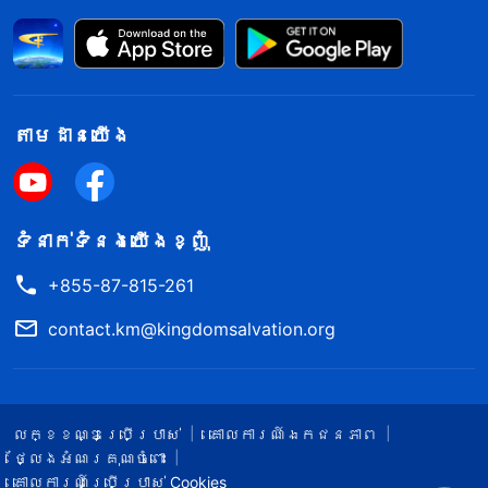
តាម​ដាន​យើង​
ទំនាក់​ទំនង​យើង​ខ្ញុំ
+855-87-815-261
contact.km@kingdomsalvation.org
លក្ខខណ្ឌ​ប្រើប្រាស់​
គោលការណ៍ឯកជនភាព
ថ្លែងអំណរគុណចំពោះ
គោលការណ៍ប្រើប្រាស់ Cookies