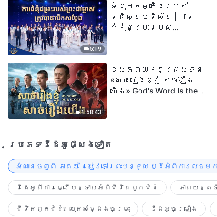
ទំនុកតម្កើង​របស់​
២០២៦
គ្រីស្ទបរិស័ទ | ការ
ជំនុំជម្រះរបស់
ព្រះជាម្ចាស់ត្រូវ
បានបើកសម្ដែង
5:19
ខ្សែភាពយន្តគ្រីស្ទាន
«សាច់រឿងខ្ញុំ សាច់រឿង
យើង» God's Word Is the
Power of Our Life
1:58:43
ប្រភេទ​វីដេអូ​ផ្សេង​ទៀត​
អំណានចេញពី ភាគ១ នៃសៀវភៅព្រះបន្ទូល ស្ដីអំពីការលេចមក
វីដេអូពីការធ្វើបន្ទាល់អំពីជីវិតពួកជំនុំ
ភាពយន្តទី
ជីវិតពួកជំនុំ៖ ឈុតសម្ដែងចម្រុះ
វីដេអូចម្រៀង​