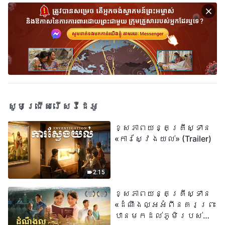
សូមជ្រើសរើសវីដេអូ
ខ្សែភាពយន្តគ្រីស្ទាន
«ការស្វែងយល់» (Trailer)
2:15
ខ្សែភាពយន្តគ្រីស្ទាន
«ដំណឹងល្អអំពីនគរព្រះ
បានមកដល់​ភូមិរបស់