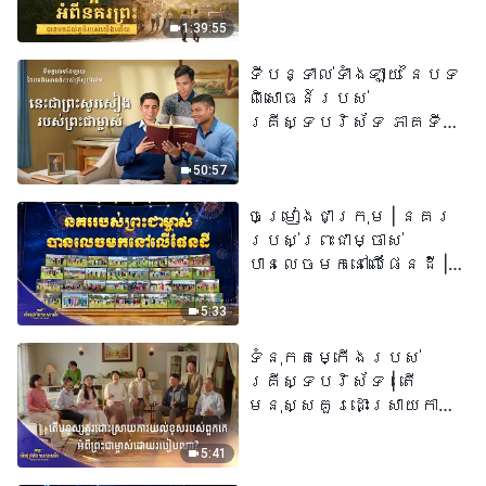
យើង​ហើយ​»
1:39:55
ទីបន្ទាល់ទាំងឡាយ នៃបទ
ពិសោធន៍របស់
គ្រីស្ទបរិស័ទ ភាគទី
៧៣ នេះ​ជាព្រះ​សូរសៀង​
របស់​ព្រះ​ជា​ម្ចាស់
50:57
ចម្រៀងជាក្រុម | នគរ
របស់ព្រះជាម្ចាស់
បានលេចមកនៅលើផែនដី |
សំឡេងនៃការសរសើរ
២០២៦
5:33
ទំនុកតម្កើង​របស់​
គ្រីស្ទបរិស័ទ​ | តើ
មនុស្សគួរដោះស្រាយការ
យល់ខុសរបស់ពួកគេអំពី
ព្រះជាម្ចាស់ដោយរបៀបណា?​
5:41
| សំឡេងនៃការសរសើរ