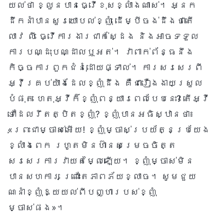
យល់ថា ខ្លួនបានធ្វើខុសខ្លាំងណាស់។ អ្នក
ដឹកនាំបានសួរយោបល់ខ្ញុំ ដើម្បីចង់ដឹងថាតើ
លាវ លី ធ្វើការងារជាក់ស្ដែង និងអាចទទួល
ការបណ្ដុះបណ្ដាលឬអត់។ វាពាក់ព័ន្ធនឹង
កិច្ចការពួកជំនុំដោយផ្ទាល់។ ការសរសេរពី
អ្វីគ្រប់យ៉ាងដែលខ្ញុំដឹង គឺជារឿងងាយស្រួល
បំផុត ហេតុអ្វីក៏ខ្ញុំពន្យារពេលបែបនេះ? តើអ្វី
ទៅដែលរឹតត្បិតខ្ញុំ? ខ្ញុំបានអធិស្ឋានថា៖
«ព្រះជាម្ចាស់អើយ! ខ្ញុំម្ចាស់ប្រយ័ត្នប្រយែង
ខ្លាំងពេក រហូតមិនហ៊ានសម្រេចចិត្ត
សរសេរការវាយតម្លៃឡើយ។ ខ្ញុំម្ចាស់មិន
បានសហការ ព្រោះតែភាពភ័យខ្លាច។ សូមជួយ
ណែនាំខ្ញុំឱ្យយល់ពីបញ្ហារបស់ខ្ញុំ
ម្ចាស់ផង»។