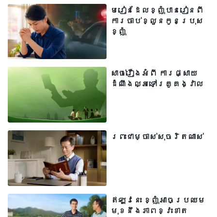
ម្នាក់មិនល្អ ពួកគេប្រញាប់និយាយថា ពួកគេ
មេរៀនដែលខ្ញុំបានរៀនពី
អាក្រក់ និងមិនល្អ ថាពួកគេបង្កការរំខាន
ការចាប់ខ្លួនកូនប្រុស
ខ្ញុំ
និងការបង្អាក់បែបណានៅក្នុងពួកជំនុំ។
នៅពេលអ្នកចង់ស្វែងយល់ពីសេចក្ដីពិតអំពី
អ្វីមួយ ពួកគេគ្មានអ្វីនិយាយទេ។ ពួកគេ
សាច់រឿងអំពី ការផ្សាយ
ភូតភរ ដោយរង់ចាំឱ្យអ្នកធ្វើការសម្រេច
ដំណឹងល្អទៅគ្រូគង្វាល
ចិត្ត ចាំស្ដាប់អត្ថន័យក្នុងពាក្យសម្ដី
របស់អ្នក ដូច្នេះ ពួកគេអាចប្រាប់អ្នកអំពី
អ្វីដែលអ្នកចង់ឮ។ គ្រប់យ៉ាងដែលពួកគេ
ព្រះជាម្ចាស់សុចរិតណាស់
និយាយ គឺជាការបញ្ជោរ ការផ្គាប់ផ្គុន និង
ការលូនក្រាប។ អ្វីដែលចេញពីមាត់ពួកគេ
មិនមែនជាសេចក្ដីពិតទេ។ នេះជារបៀបដែល
ពួកគេមានទំនាក់ទំនងជាមួយមនុស្ស និង
ឥឡូវនេះ ខ្ញុំអាចប្រឈម
របៀបដែលពួកគេប្រព្រឹត្តចំពោះព្រះជាម្ចាស់
មុខនឹងភាពខ្វះខាត