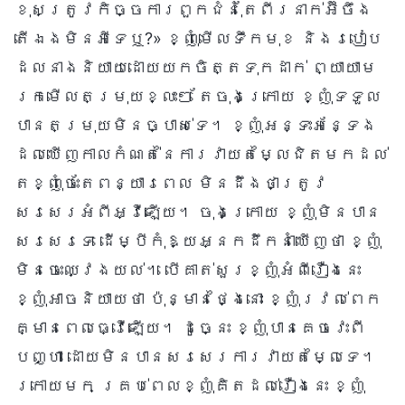
ខុសត្រូវកិច្ចការពួកជំនុំតែពីរនាក់អ៊ីចឹង
តើឯងមិនអីទេឬ?» ខ្ញុំមើលទឹកមុខ និងរបៀប
ដែលនាងនិយាយដោយយកចិត្តទុកដាក់ ព្យាយាម
រកមើលតម្រុយខ្លះៗ តែចុងក្រោយ ខ្ញុំទទួល
បានតម្រុយមិនច្បាស់ទេ។ ខ្ញុំអន្ទះអន្ទែង
ដែលឃើញកាលកំណត់នៃការវាយតម្លៃជិតមកដល់
តែខ្ញុំចេះតែពន្យារពេល មិនដឹងថាត្រូវ
សរសេរអំពីអ្វីឡើយ។ ចុងក្រោយ ខ្ញុំមិនបាន
សរសេរទេ ដើម្បីកុំឱ្យអ្នកដឹកនាំឃើញថា ខ្ញុំ
មិនចេះឈ្វេងយល់។ បើគាត់សួរខ្ញុំអំពីរឿងនេះ
ខ្ញុំអាចនិយាយថា ប៉ុន្មានថ្ងៃនោះ ខ្ញុំរវល់ពេក
គ្មានពេលធ្វើឡើយ។ ដូច្នេះ ខ្ញុំបានគេចវេះពី
បញ្ហា ដោយមិនបានសរសេរការវាយតម្លៃទេ។
ក្រោយមក គ្រប់ពេលខ្ញុំគិតដល់រឿងនេះ ខ្ញុំ