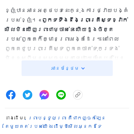
ខ្ញុំបានអានអត្ថបទនេះក្នុងការថ្វាយបង្គំ
របស់ខ្ញុំ។ «
ពួកទទឹងនឹងព្រះគ្រីស្ទខ្វាក់
មើលមិនឃើញព្រះជាម្ចាស់ទេ ហើយដួងចិត្ត
របស់ពួកគេក៏គ្មានព្រះអង្គដែរ។ នៅពេល
ពួកគេជួបព្រះគ្រីស្ទ ពួកគេចាត់ទុកទ្រង់
មិនខុសពីមនុស្សធម្មតាទេ ដោយចេះតែបត់បែន
តាមការសម្តែងចេញ និងព្រះសូរសៀងទ្រង់
អានបន្ថែម
ផ្លាស់ប្តូរអាកប្បកិរិយារបស់ខ្លួនទៅតាម
ស្ថានការណ៍ មិនដែលនិយាយអ្វីដែលកំពុងកើត
ឡើងជាក់ស្តែង មិនដែលនិយាយការពិតទេ
និយាយតែពាក្យ និងគោលលទ្ធិឥតន័យ ដោយ
ព្យាយាមបោកបញ្ឆោត និងបោកប្រាស់
ខាង​ដើម៖
ព្រះបន្ទូលព្រះ គឺជាកញ្ចក់ឡែន
ព្រះជាម្ចាស់ដ៏ពិតដែលកំពុងគង់នៅចំពោះមុខ
តែមួយគត់របស់យើង ដើម្បីមើលអ្នកដទៃ