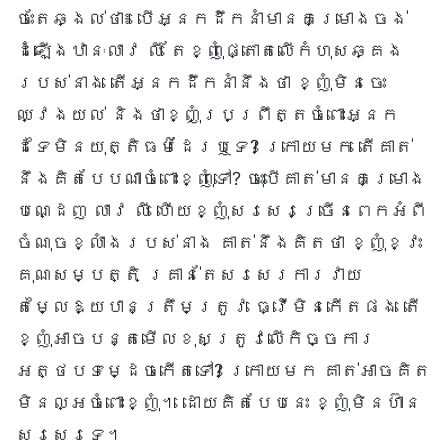
ចេះតែឆ្ងល់ថា៖ បើអ្នកដឹកនាំមានគម្រោងចង់
ដំឡើងឋានៈលាវ លី តែខ្ញុំផ្តោតលើកំហុសឆ្គង
របស់នាង តើអ្នកដឹកនាំនឹងថា ខ្ញុំមិនចេះ
ឈ្វេងយល់ និងថាខ្ញុំប្រព្រឹត្តចំពោះអ្នក
ដទៃមិនយុត្តិធម៌ដែរឬទេ? ក្រោយមក តើគាត់
នឹងគិតបែបណាចំពោះខ្ញុំទៅ? ចុះបើគាត់មានគម្រោង
បណ្ដេញ លាវ លី ហើយខ្ញុំសរសេរច្រើនពេកអំពី
ចំណុចខ្លាំងរបស់នាង គាត់នឹងគិតថា ខ្ញុំខ្វះ
គុណសម្បត្តិ គ្រាន់តែសរសេរការវាយ
តម្លៃឱ្យបានត្រឹមត្រូវ ធ្វើមិនកើតផង តើ
ខ្ញុំអាចបន្តមើលខុសត្រូវលើកិច្ចការ
អត្ថបទម្ដេចកើតទៅ? ក្រោយមក គាត់អាចគិត
មិនល្អចំពោះខ្ញុំ។ ដោយគិតបែបនេះ ខ្ញុំមិនហ៊ាន
សរសេរទេ។