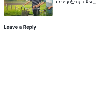
ពោលគឺ ពួកគេជាមនុស្សបោកបញ្ឆោតតែម្ដង។
របស់ខ្ញុំបានត្រឹម
ត្រូវ
នេះជានិស្ស័យរបស់ពួកទទឹងនឹងព្រះគ្រីស្ទ
»
(ដកស្រង់ពី «ចំណុចទីដប់ (ផ្នែកទីពីរ)» នៃសៀវភៅ
«ព្រះបន្ទូល» ភាគ៤៖ ការលាតត្រដាងពួកទទឹង
Leave a Reply
។ បន្ទូលព្រះបើកសម្ដែងថា
នឹងព្រះគ្រីស្ទ)
ពួកទទឹងនឹងព្រះគ្រីស្ទលេងល្បិច គ្រប់
ពេលដែលពួកគេជួបព្រះគ្រីស្ទ។ ពួកគេ
អែបអប ផ្គាប់ផ្គុន និងត្រាប់តាមកាយវិការ
របស់ទ្រង់។ ពួកគេមិននិយាយការពិតនៅចំពោះ
ព្រះគ្រីស្ទទេ។ ពួកគេពូកែបោកបញ្ឆោត និង
សម្ដែងណាស់។ ពួកគេវៀចវេរ និងអាក្រក់ ហើយ
ពួកគេស្អប់ខ្ពើមព្រះ។ ទោះបើខ្ញុំមិនបានជួប
ព្រះគ្រីស្ទក៏ដោយ ក៏ខ្ញុំបានប្រព្រឹត្ត
និងបើកសម្ដែងនិស្ស័យមួយដូចពួកទទឹងនឹង