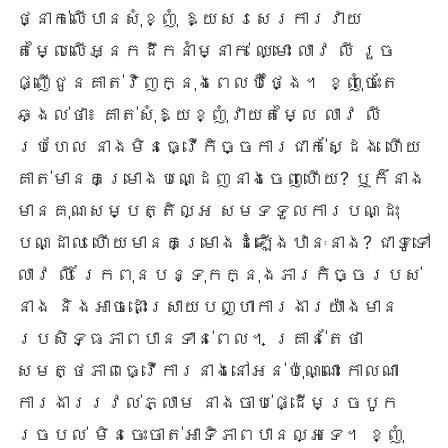
ថ្នាក់លើបានសុំខ្ញុំ ឱ្យសរសេរការវាយ
តម្លៃលើអ្នកដឹកនាំម្នាក់ ឈ្មោះ លាវ លី រួច
ផ្ញើជូនគាត់វិញក្នុងពេលបីថ្ងៃ។ ខ្ញុំចេះតែ
ឆ្ងល់ថា៖ គាត់សុំឱ្យខ្ញុំវាយតម្លៃ លាវ លី
ប្រហែល នាងមិនធ្វើកិច្ចការជាក់ស្ដែង ហើយ
គាត់មានគម្រោងបណ្ដេញនាងចេញហើយ? ឬក៏នាង
មានគុណសម្បត្តិល្អ សមទទួលការបណ្ដុះ
បណ្ដាល ហើយមានគម្រោងដំឡើងឋានៈនាង? ជាទូទៅ
លាវ លី រែកពុនបន្ទុកក្នុងភារកិច្ចរបស់
នាង និងអាចដោះស្រាយបញ្ហាការងារយ៉ាងមាន
ប្រសិទ្ធភាពបានទាន់ពេល។ គ្រាន់តែថា
សមត្ថភាពធ្វើការនាងនៅអន់ប៉ុណ្ណោះ កាលណា
ការងាររវល់ភ្លាម នាងចាប់ផ្ដើមច្របូក
ច្របល់ មិនចេះចាត់អាទិភាពបានល្អទេ។ ខ្ញុំ