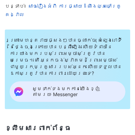
របស់ពួកគេ។ ពួកគេពិតជាគ្មានការកោត
បន្ទាប់៖
សាច់រឿងអំពី ការផ្សាយដំណឹងល្អទៅគ្រូ
ខ្លាចចំពោះព្រះជាម្ចាស់សូម្បីតែបន្តិចឡើយ។
គង្វាល
ពួកគេគ្មានសមត្ថភាពនិយាយទៅកាន់
ព្រះជាម្ចាស់ដោយចេញពីចិត្ត គ្មាន
សមត្ថភាពនិយាយការពិតសោះឡើយ។ ពួកគេ
គ្រោះមហន្តរាយផ្សេងៗបានធ្លាក់ចុះ សំឡេងរោទិ៍
នៃថ្ងៃចុងក្រោយបានបន្លឺឡើង ហើយទំនាយនៃ
និយាយដូចជាពស់លូន មានដានបត់បែន និងមិន
ការយាងមករបស់ព្រះអម្ចាស់ត្រូវបាន
ត្រង់។ លក្ខណៈ និងទិសដៅនៃពាក្យសម្ដី
សម្រេច។ តើអ្នកចង់ស្វាគមន៍ព្រះអម្ចាស់
ជាមួយក្រុមគ្រួសាររបស់អ្នក ហើយទទួលបាន
របស់ពួកគេគឺដូចជាដើមត្រសក់ស្រូវតោង
ឱកាសត្រូវបានការពារដោយព្រះទេ?
ឡើងលើបង្គោលទ្រើងអ៊ីចឹង។ ឧទាហរណ៍ នៅពេល
អ្នកនិយាយថា បុគ្គលម្នាក់មានគុណ
សូមទាក់ទងមកកាន់យើងខ្ញុំ
តាមរយៈ Messenger
សម្បត្តិល្អ និងអាចដំឡើងឋានៈបាន ពួកគេក៏
និយាយភ្លាមថា ពួកគេនោះល្អយ៉ាងណា ហើយបាន
បង្ហាញ និងបើកសម្ដែងនៅក្នុងខ្លួន
ពួកគេ។ ហើយប្រសិនបើអ្នកនិយាយថា នរណា
ខ្លឹមសារ​ពាក់ព័ន្ធ