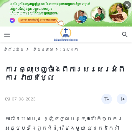
ទំព័រ​ដើម
ទីបន្ទាល់
ផ្សេងៗ
ការឆ្លុះបញ្ចាំងពីការសរសេរអំពី
ការវាយតម្លៃ
07-08-2023
កាលខែមេសាមុន ខ្ញុំទទួលបន្ទុកលើកិច្ចការ
អត្ថបទនៃពួកជំនុំ។ ថ្ងៃមួយ អ្នកដឹកនាំ