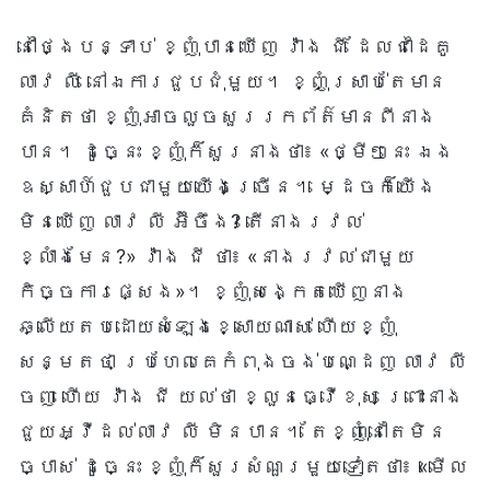
នៅថ្ងៃបន្ទាប់ ខ្ញុំបានឃើញ វ៉ាង ជី ដែលជាដៃគូ
លាវ លី នៅឯការជួបជុំមួយ។ ខ្ញុំស្រាប់តែមាន
គំនិតថា ខ្ញុំអាចលួចសួររកព័ត៌មានពីនាង
បាន។ ដូច្នេះ ខ្ញុំក៏សួរនាងថា៖ «ថ្មីៗនេះ ឯង
ឧស្សាហ៍ជួបជាមួយយើងច្រើន។ ម្ដេចក៏យើង
មិនឃើញ លាវ លី អ៊ីចឹង? តើនាងរវល់
ខ្លាំងមែន?» វ៉ាង ជី ថា៖ «នាងរវល់ជាមួយ
កិច្ចការផ្សេង»។ ខ្ញុំសង្កេតឃើញនាង
ឆ្លើយតបដោយសំឡេងខ្សោយណាស់ ហើយខ្ញុំ
សន្មតថា ប្រហែលគេកំពុងចង់បណ្ដេញ លាវ លី
ចេញ ហើយ វ៉ាង ជី យល់ថា ខ្លួនធ្វើខុស ព្រោះនាង
ជួយអ្វីដល់លាវ លី មិនបាន។ តែខ្ញុំនៅតែមិន
ច្បាស់ ដូច្នេះ ខ្ញុំក៏សួរសំណួរមួយទៀតថា៖ «មើល