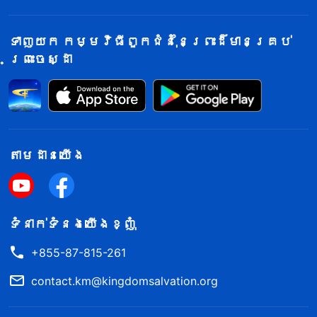
សរសេរឱ្យបានច្រើនអំពីចំណុចខ្លាំងរបស់
គាត់។ បើគាត់ចង់បណ្ដេញនាងចេញ ខ្ញុំត្រូវ
ទាញយក កម្មវិធីពួកជំនុំនៃព្រះដ៏មានគ្រប់
សរសេរឱ្យបានច្រើនអំពីចំណុចខ្វះខាត
ព្រះចេស្ដា
របស់លាវ លី ដើម្បីឱ្យអ្នកដឹកនាំផ្ដល់
តម្លៃដល់ខ្ញុំ។ ខ្ញុំមិនបានព្យាយាមវាយ
តម្លៃនាងផ្អែកលើការពិត ឬគោលការណ៍ទេ ខ្ញុំ
គ្រាន់តែព្យាយាមស្មានពីចេតនារបស់អ្នក
តាម​ដាន​យើង​
ដឹកនាំប៉ុណ្ណោះ។ និស្ស័យខ្ញុំ គឺដូចពួកទទឹង
នឹងព្រះគ្រីស្ទអ៊ីចឹង ពោលគឺបោកបញ្ឆោត
ខ្លាំងណាស់! ដើម្បីដឹងពីចេតនារបស់អ្នក
ទំនាក់​ទំនង​យើង​ខ្ញុំ
ដឹកនាំ ខ្ញុំបានលួចសួរ វ៉ាង ជី ដើម្បីចង់បាន
ព័ត៌មាន។ ខ្ញុំដូចជាមនុស្សថោកទាប ដែល
+855-87-815-261
គ្មានភាពថ្លៃថ្នូរ ឬអត្តចរិតសោះឡើយ។
contact.km@kingdomsalvation.org
តាមពិត នរណាក៏មានចំណុចខ្លាំង និងកំហុស