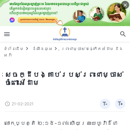
ទំព័រ​ដើម
ដំណឹងល្អ
ព្រះជាម្ចាស់បង្កើតអ័ដាម និង
អេវ៉ា
សេចក្ដីបង្គាប់របស់ព្រះជាម្ចាស់
ចំពោះអ័ដាម
21-02-2021
លោកុប្បត្តិ ២:១៥-១៧ ហើយព្រះ‌យេហូវ៉ាដ៏ជា