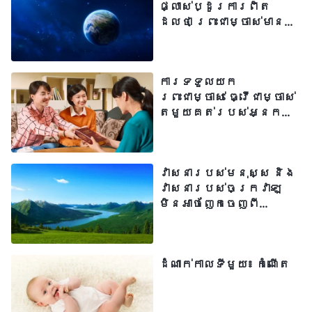
ផ្លាស់ប្ដូរការពិត
ច្រើនមានពេញដោយទឹកភ្នែក និងការអស់
ដែលថា ព្រះជាម្ចាស់មាន
អធិបតេយ្យភាពលើវាសនា
សង្ឃឹមដែរ...។ នៅក្នុងជីវិតអាពាហ៍ពិពាហ៍ជា
របស់មនុស្សបានឡើយ
ច្រើនប្រភេទរាប់មិនអស់ទាំងនេះ មនុស្សបើក
ការទទួលយក
បង្ហាញពីចិត្តស្វាមីភក្ដិ និងការប្ដេជ្ញា
ព្រះជាម្ចាស់ ធ្វើជាម្ចាស់
ចិត្តដ៏យូរអង្វែងចំពោះអាពាហ៍ពិពាហ៍ ហើយពួក
តែមួយគត់របស់អ្នក
គឺជាជំហានដំបូងនៅក្នុង
គេក៏បើកសម្ដែងពីសេចក្តីស្រឡាញ់ ការផ្សារ
ការទទួលបាន
ភ្ជាប់ និងភាពមិនអាចដាច់ចេញពីគ្នា ឬ
សេចក្តីសង្រ្គោះ
វាសនារបស់មនុស្ស និង
ភាពអត់ធ្មត់ និងភាពមិនអាចយល់បាន
វាសនារបស់ចក្រវាឡ
ផងដែរ។ អ្នកខ្លះក្បត់ដៃគូអាពាហ៍ពិពាហ៍
មិនអាចញែកចេញពី
អធិបតេយ្យភាពរបស់
របស់ខ្លួន ឬថែមទាំងមានអារម្មណ៍ស្អប់
ព្រះអាទិករឡើយ
ចំពោះដៃគូរបស់ខ្លួនទៀតផង។ មិនថា
ដំណាក់កាលទីមួយ៖ កំណើត
អាពាហ៍ពិពាហ៍មួយនាំមកនូវសុភមង្គល ឬ
ការឈឺចាប់ឡើយ ប៉ុន្តែបេសកកម្មរបស់
មនុស្សគ្រប់គ្នានៅក្នុងជីវិតអាពាហ៍ពិពាហ៍