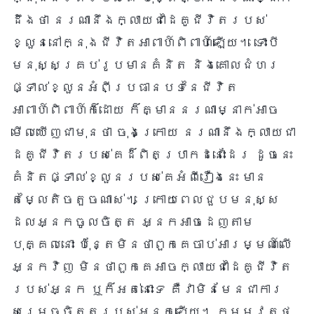
ដឹងថា នរណានឹងក្លាយជាដៃគូជីវិតរបស់
ខ្លួននៅក្នុងជីវិតអាពាហ៍ពិពាហ៍ឡើយ។ ទោះបី
មនុស្សគ្រប់រូបមានគំនិត និងគោលជំហរ
ផ្ទាល់ខ្លួនអំពីប្រធានបទនៃជីវិត
អាពាហ៍ពិពាហ៍ក៏ដោយ ក៏គ្មាននរណាម្នាក់អាច
មើលឃើញជាមុនថា ចុងក្រោយ នរណានឹងក្លាយជា
ដៃគូជីវិតរបស់គេដ៏ពិតប្រាកដនោះដែរ ដូចនេះ
គំនិតផ្ទាល់ខ្លួនរបស់គេអំពីរឿងនេះ មាន
តម្លៃតិចតួចណាស់។ ក្រោយពេលជួបមនុស្ស
ដែលអ្នកចូលចិត្ត អ្នកអាចដេញតាម
បុគ្គលនោះ ប៉ុន្តែមិនថាពួកគេចាប់អារម្មណ៍លើ
អ្នកវិញ មិនថាពួកគេអាចក្លាយជាដៃគូជីវិត
របស់អ្នក ឬក៏អត់នោះទេ គឺវាមិនមែនជាការ
សម្រេចចិត្តរបស់អ្នកឡើយ។ កម្មវត្ថុ