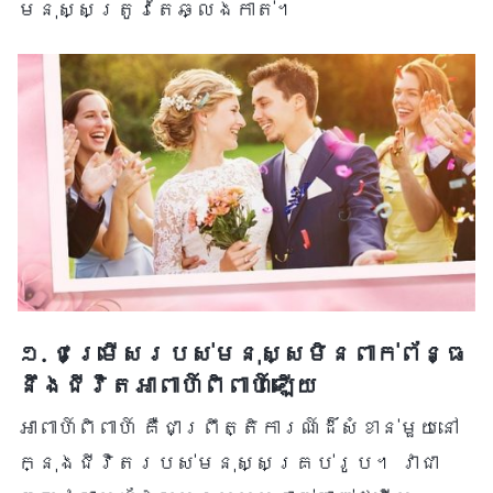
មនុស្សត្រូវតែឆ្លងកាត់។
១. ជម្រើសរបស់មនុស្សមិនពាក់ព័ន្ធ
នឹងជីវិតអាពាហ៍ពិពាហ៍ឡើយ
អាពាហ៍ពិពាហ៍ គឺជាព្រឹត្តិការណ៍ដ៏សំខាន់មួយនៅ
ក្នុងជីវិតរបស់មនុស្សគ្រប់រូប។ វាជា