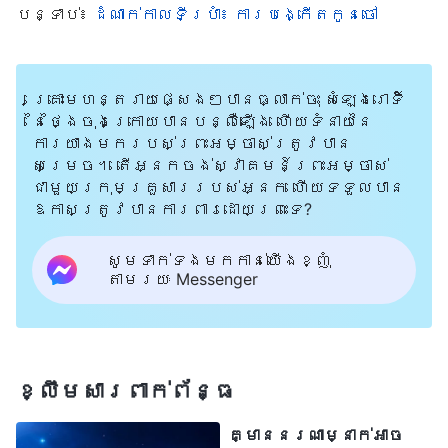
បន្ទាប់៖
ដំណាក់កាលទីប្រាំ៖ ការបង្កើតកូនចៅ
ចិត្តចំពោះគ្នា ហើយអាពាហ៍ពិពាហ៍ជាច្រើនទៀតក៏
សប្បាយចិត្ត។ ទិសខាងកើតនៅឆ្ងាយពីទិស
ខាងលិចយ៉ាងណា ទិសខាងជើង ក៏មានចម្ងាយសែន
គ្រោះមហន្តរាយផ្សេងៗបានធ្លាក់ចុះ សំឡេងរោទិ៍
នៃថ្ងៃចុងក្រោយបានបន្លឺឡើង ហើយទំនាយនៃ
ឆ្ងាយពីទិសខាងត្បូងយ៉ាងនោះដែរ។ មាន
ការយាងមករបស់ព្រះអម្ចាស់ត្រូវបាន
មនុស្សយ៉ាងច្រើនដែលជាការចាប់គូយ៉ាងល្អឥត
សម្រេច។ តើអ្នកចង់ស្វាគមន៍ព្រះអម្ចាស់
ជាមួយក្រុមគ្រួសាររបស់អ្នក ហើយទទួលបាន
ខ្ចោះ ហើយដៃគូជាច្រើនក៏ចេញមកពីវណ្ណៈ
ឱកាសត្រូវបានការពារដោយព្រះទេ?
សង្គមស្មើគ្នាដែរ។ មនុស្សជាច្រើនរស់នៅ
យ៉ាងរីករាយ និងចុះសម្រុងនឹងគ្នា ហើយក៏មាន
សូមទាក់ទងមកកាន់យើងខ្ញុំ
តាមរយៈ Messenger
មនុស្សជាច្រើនទៀតរស់នៅយ៉ាងឈឺចាប់ និងពេញ
ដោយទុក្ខសោកដែរ។ មនុស្សជាច្រើនមាន
ចិត្តច្រណែនចំពោះអ្នកដទៃ ហើយក៏មាន
មនុស្សជាច្រើនទៀតមានការយល់ច្រឡំ
ខ្លឹមសារ​ពាក់ព័ន្ធ
និងខឹងចំពោះគ្នាដែរ។ មានមនុស្សជាច្រើន
គ្មាននរណាម្នាក់អាច
ពេញដោយសេចក្តីអំណរ ហើយក៏មានមនុស្សជា