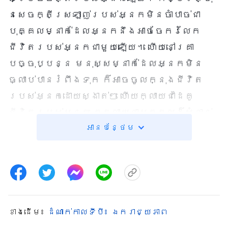
នៃសេចក្តីស្រឡាញ់របស់អ្នកមិនចាំបាច់ជា
បុគ្គលម្នាក់ដែលអ្នកនឹងអាចចែករំលែក
ជីវិតរបស់អ្នកជាមួយឡើយ។ ហើយនៅគ្រា
បច្ចុប្បន្ន មនុស្សម្នាក់ដែលអ្នកមិន
ធ្លាប់បានរំពឹងទុក ក៏អាចចូលក្នុងជីវិត
របស់អ្នកដោយស្ងាត់ៗ ហើយក្លាយជាដៃគូ
ជីវិតរបស់អ្នក គេក្លាយជាបុគ្គលដ៏សំខាន់
អានបន្ថែម
បំផុតនៅក្នុងវាសនារបស់អ្នក គេជាជីវិត
ពាក់កណ្ដាលទៀតរបស់អ្នក ព្រោះថាវាសនា
របស់អ្នកត្រូវបានចងជំពាក់ជាមួយនឹង
គេនោះ។ ដូច្នេះ ទោះបីមានអាពាហ៍ពិពាហ៍រាប់លានគូនៅ
ក្នុងពិភពលោកក៏ដោយ ក៏អាពាហ៍ពិពាហ៍នីមួយៗ
មានលក្ខណៈខុសគ្នាដែរ៖ មានជីវិត
ខាង​ដើម៖
ដំណាក់កាលទីបី៖ ឯករាជ្យភាព
អាពាហ៍ពិពាហ៍យ៉ាងច្រើនដែលមានការមិនពេញ