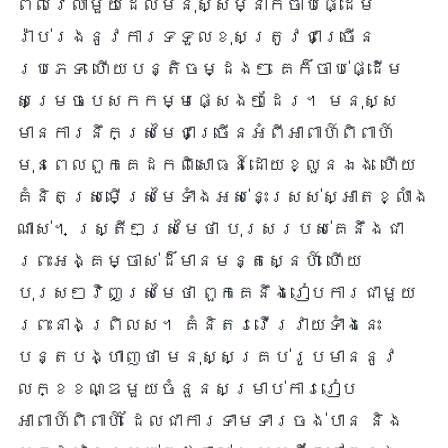
ពេលវេលាមួយដែលមនុស្សម្នាក់ចាប់ផ្ដើម
រ៉ាប់រងនូវការទទួលខុសត្រូវជាច្រើន
ប្រភេទ ហើយបន្តិចម្ដងៗ គេក៏ចាប់ផ្ដើម
សម្រេចបេសកកម្មផ្សេងៗដែរ។ មនុស្ស
មានការនឹកស្រមៃជាច្រើនអំពីអាពាហ៍ពិពាហ៍
មុនពេលពួកគេដកពិសោធន៍ដោយខ្លួនឯង ហើយ
គំនិតស្រមើស្រមៃទាំងអស់នេះស្រស់ស្អាតខ្លាំង
ណាស់។ ស្ត្រីៗស្រមៃថា បុរសរបស់គេនឹងជា
ព្រះអង្គម្ចាស់ដ៏មានមន្តស្នេហ៍ ហើយ
បុរសៗវិញស្រមៃថា ពួកគេនឹងរៀបការជាមួយ
ព្រះនាងព្រិលស។ គំនិតរវើរវាយទាំងនេះ
បន្តបង្ហាញថា មនុស្សគ្រប់រូបមាននូវ
លក្ខខណ្ឌមួយចំនួនសម្រាប់ការរៀប
អាពាហ៍ពិពាហ៍ ដែលជាការទាមទារចង់បាន និង