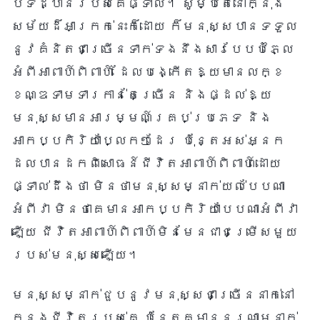
បទដ្ឋានរបស់គេផ្ទាល់។ សូម្បីតែនៅក្នុង
សម័យដ៏អាក្រក់នេះក៏ដោយ ក៏មនុស្សបានទទួល
នូវគំនិតជាច្រើនទាក់ទងនឹងសារបែបបំភ្លៃ
អំពីអាពាហ៍ពិពាហ៍ ដែលបង្កើតឱ្យមានលក្ខ
ខណ្ឌទាមទារកាន់តែច្រើន និងផ្ដល់ឱ្យ
មនុស្សមានអារម្មណ៍គ្រប់ប្រភេទ និង
អាកប្បកិរិយាប្លែកៗដែរ ប៉ុន្តែអស់អ្នក
ដែលបានដកពិសោធន៍ជីវិតអាពាហ៍ពិពាហ៍ដោយ
ផ្ទាល់ដឹងថា មិនថាមនុស្សម្នាក់យល់បែបណា
អំពីវា មិនថាគេមានអាកប្បកិរិយាបែបណាអំពីវា
ឡើយ ជីវិតអាពាហ៍ពិពាហ៍មិនមែនជាជម្រើសមួយ
របស់មនុស្សឡើយ។
មនុស្សម្នាក់ជួបនូវមនុស្សជាច្រើននាក់នៅ
ក្នុងជីវិតរបស់គេ ប៉ុន្តែគ្មាននរណាម្នាក់