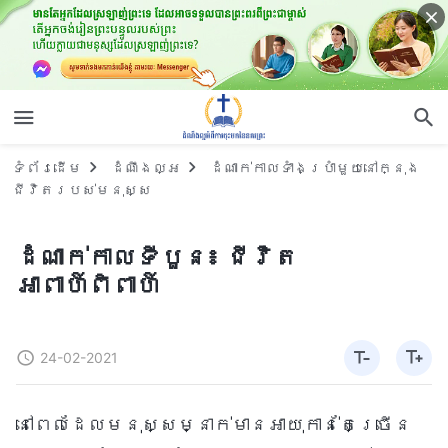
ទំព័រ​ដើម
ដំណឹងល្អ
ដំណាក់កាលទាំងប្រាំមួយនៅក្នុង
ជីវិតរបស់មនុស្ស
ដំណាក់កាលទីបួន៖ ជីវិត
អាពាហ៍ពិពាហ៍
24-02-2021
នៅពេលដែលមនុស្សម្នាក់មានអាយុកាន់តែច្រើន