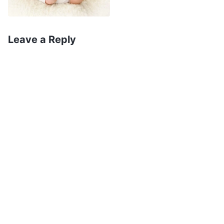
ត្រូវបានកំណត់ទុកជាមុនដោយព្រះអាទិករ
ហើយវានឹងមិនផ្លាស់ប្ដូរឡើយ។ បេសកកម្ម
Leave a Reply
របស់គេគឺជាអ្វីមួយដែលមនុស្សគ្រប់គ្នា
ត្រូវតែបំពេញ។ វាសនារបស់មនុស្សម្នាក់ៗ
ដែលបង្កប់នៅពីក្រោយជីវិតអាពាហ៍ពិពាហ៍គ្រប់
រូប គឺមិនអាចផ្លាស់ប្ដូរបានឡើយ ព្រោះថាវា
ត្រូវបានកំណត់ទុក ដោយព្រះអាទិករជាយូរ
ណាស់មកហើយ។
២. អាពាហ៍ពិពាហ៍កើតចេញពីវាសនារបស់
ដៃគូទាំងពីរ
អាពាហ៍ពិពាហ៍ គឺជាដំណាក់កាលដ៏សំខាន់មួយនៅ
ក្នុងជីវិតរបស់មនុស្សម្នាក់។ វាជាផល
កើតចេញពីវាសនារបស់មនុស្ស និងជាតំណដ៏