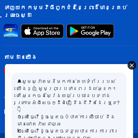
ម្នាក់ឡើយ។ នៅក្នុងជីវិតអាពាហ៍ពិពាហ៍
ទាញយក កម្មវិធីពួកជំនុំនៃព្រះដ៏មានគ្រប់
ព្រះចេស្ដា
មនុស្សមិនគ្រាន់តែដើរតួនាទីនៃការចិញ្ចឹម
អប់រំមនុស្សជំនាន់ក្រោយប៉ុណ្ណោះទេ ប៉ុន្តែ
ពួកគេក៏ត្រូវប្រើគ្រប់ទាំងតួនាទីផ្សេងៗដែល
ពាក់ព័ន្ធក្នុងការថែរក្សាអាពាហ៍ពិពាហ៍ និង
បេសកកម្ម ដែលតម្រូវឱ្យប្រើតួនាទីទាំងនោះ
តាម​ដាន​យើង​
ដើម្បីសម្រេចដែរ។ ដោយសារតែកំណើតរបស់
មនុស្សម្នាក់ជះឥទ្ធិពលឱ្យមានការផ្លាស់
🔔សូមស្វាគមន៍មកកាន់គេហទំព័ររបស់
ប្ដូរដែលបានកើតឡើងដោយមនុស្ស
ទំនាក់​ទំនង​យើង​ខ្ញុំ
យើងខ្ញុំ សូមព្រះប្រទានពរដល់អ្នក។
ព្រឹត្តិការណ៍ និងអ្វីៗដែលនៅជុំវិញវា នោះ
តើអ្នកចង់ស្វែងយល់ប្រធានបទខាង
+855-87-815-261
ក្រោមអំពីសេចក្ដីជំនឿ និងជីវិតដែរឬទេ?
ជីវិតអាពាហ៍ពិពាហ៍របស់មនុស្សម្នាក់ក៏នឹងជះ
👇
contact.km@kingdomsalvation.org
ឥទ្ធិពលលើមនុស្ស ព្រឹត្តិការណ៍ និងអ្វីៗ
១.
តើធ្វើដូចម្តេចបំបាត់ការឈឺចាប់ និង
មានជោគវាសនាល្អ
ដោយចៀសមិនផុតឡើយ ហើយលើសពីនេះ វាក៏នឹងបំ
២.
តើធ្វើដូចម្តេចទទួលបានការការពារ
ផ្លាស់បំប្រែអ្វីៗទាំងអស់នោះទៅតាមរបៀប