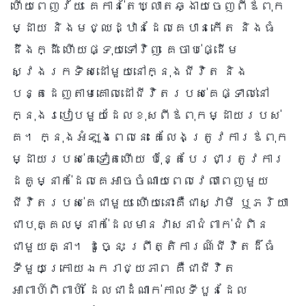
ហើយពេញវ័យ គេកាន់តែឃ្លាតឆ្ងាយចេញពីឪពុក
ម្ដាយ និងមជ្ឈដ្ឋានដែលគេបានកើត និងធំ
ដឹងក្ដី ហើយផ្ទុយទៅវិញ គេចាប់ផ្ដើម
ស្វែងរកទិសដៅមួយនៅក្នុងជីវិត និង
បន្តដេញតាមគោលដៅជីវិតរបស់គេផ្ទាល់នៅ
ក្នុងរបៀបមួយដែលខុសពីឪពុកម្ដាយរបស់
គេ។ ក្នុងអំឡុងពេលនេះ គេលែងត្រូវការឪពុក
ម្ដាយរបស់គេទៀតហើយ ប៉ុន្តែបែរជាត្រូវការ
ដៃគូម្នាក់ដែលគេអាចចំណាយពេលវេលាពេញមួយ
ជីវិតរបស់គេជាមួយ ហើយនោះគឺជាស្វាមី ឬភរិយា
ជាបុគ្គលម្នាក់ដែលមានវាសនាជំពាក់ជំពិន
ជាមួយគ្នា។ ដូច្នេះ ព្រឹត្តិការណ៍ជីវិតដ៏ធំ
ទីមួយក្រោយឯករាជ្យភាព គឺជាជីវិត
អាពាហ៍ពិពាហ៍ ដែលជាដំណាក់កាលទីបួនដែល