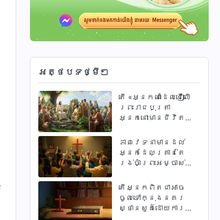
រ
អត្ថបទថ្មីៗ
តើ «អ្នកណាដែលជឿលើ
ព្រះរាជបុត្រា
អ្នកនោះមានជីវិត
អស់កល្បជានិច្ច»
មានន័យដូចម្តេច
ភាពវេទនាមានដល់
ពិតប្រាកដ?
អ្នកដែលគ្រាន់តែ
រង់ចាំព្រះអម្ចាស់
យាងចុះមក
ដោយជិះពពក
រ
តើអ្នកពិតជាអាច
ចូលទៅក្នុងនគរ
ស្ថានសួគ៌ដោយការ
ប្រកាន់ខ្ជាប់តាម