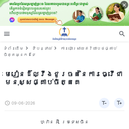
ទំព័រ​ដើម
ទីបន្ទាល់
ការដោះស្រាយឥរិយាបថផ្គាប់
ចិត្តអ្នកដទៃ
មេរៀនដ៏ល្វីងជូរចត់នៃការធ្វើជា
មនុស្សផ្គាប់ចិត្តគេ
09-06-2026
ហ្វាន អ៊ី ប្រទេសចិន