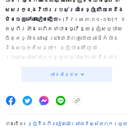
បាន។ អ្នកណាដែលឈ្នះ នោះខ្ញុំនឹងយកធ្វើជា
សសរក្នុងវិហាររបស់ព្រះនៃខ្ញុំ ហើយគេនឹង
មិនចេញទៅណាទៀតឡើយ
»
។ ខ
(វិវរណៈ ៣:១០-១២)
គម្ពីរទាំងនេះពិតជាបានធ្វើឱ្យខ្ញុំសប្បាយ
ចិត្តខ្លាំងណាស់ ព្រោះថាវាពេញដោយអាថ៌កំបាំង
និងសេចក្តីសន្យា។ ខ្ញុំបានឃើញថា
ព្រះអម្ចាស់មានបន្ទូលច្បាស់ៗថា នឹងមាន
ពួកជំនុំមួយ ដែលព្រះអម្ចាស់ទទួលស្គាល់ ដែល
អានបន្ថែម
ជាពួកជំនុំនៅក្រុងភីឡា‌ដិលភា។ ខ្ញុំមាន
អារម្មណ៍ដូចជា ព្រះអម្ចាស់កំពុងមាន
បន្ទូលប្រាប់ខ្ញុំថា៖ «ខ្ញុំគង់នៅក្នុងពួក
ជំនុំនេះ»។ វាក៏នាំឱ្យខ្ញុំឆ្ងល់ថា៖ តើពួកជំនុំនេះ
នៅឯណា? ពេលអានបន្តទៀត ខ្ញុំបានឃើញឃ្លាថា៖
«
ខាង​ដើម៖
មើលខ្ញុំឈរនៅមាត់ទ្វារទាំងគោះ ប្រសិនបើ
ខ្ញុំដឹងពីរបៀបដោះស្រាយនិស្ស័យពុករលួយ