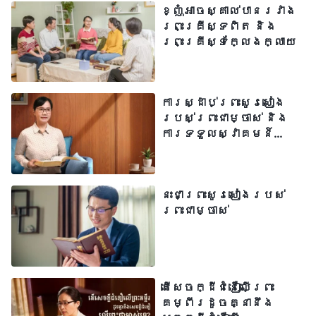
ខ្ញុំអាចស្គាល់បានរវាង
ទ្រង់នឹងយាងមកក្នុងពេលឆាប់ៗនេះ។
ព្រះគ្រីស្ទពិត និង
សូមជួយទូលបង្គំឱ្យយល់ពីព្រះរាជបំណង
ព្រះគ្រីស្ទក្លែងក្លាយ
របស់ទ្រង់ផង»។ នៅថ្ងៃបន្ទាប់ ខ្ញុំទៅធ្វើ
ការដូចសព្វមួយដង។ ខ្ញុំបានទៅ
ការស្ដាប់ព្រះសូរសៀង
មាត់បឹងហ្ស៊ឺណែវ ញ៉ាំអាហារថ្ងៃត្រង់ និង
របស់ព្រះជាម្ចាស់ និង
អង្គុយនៅលើបង់មួយ។ ពេលនោះ ខ្ញុំចាប់
ការទទួលស្វាគមន៍
ព្រះអម្ចាស់
អារម្មណ៍ឃើញមនុស្សម្នាក់ពីចម្ងាយ ដូច្នេះ
ខ្ញុំបានដើរទៅរកគាត់ ក្នុងបំណងចង់ផ្សាយ
នេះជាព្រះសូរសៀងរបស់
ដំណឹងល្អដល់គាត់។ គួរឱ្យភ្ញាក់ផ្អើល គាត់
ព្រះជាម្ចាស់
បាននិយាយមកខ្ញុំថា៖ «តើប្អូនដឹងទេ? ព្រះ
អម្ចាស់បានយាងមកវិញហើយ ហើយទ្រង់បាន
សម្ដែងចេញព្រះបន្ទូលរាប់លាន»។ ខ្ញុំបាន
តើសេចក្ដីជំនឿលើព្រះ
ភ្ញាក់ផ្អើល ពេលឮបែបនេះ ហើយខ្ញុំឆ្ងល់ថា៖
គម្ពីរដូចគ្នានឹង
«ម៉េចក៏គាត់និយាយបែបនេះ? តើព្រះអម្ចាស់ពិតជា