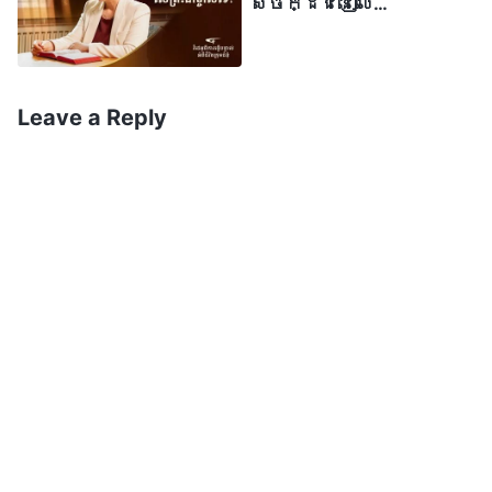
សេចក្ដីជំនឿលើ
បានយាងមកវិញមែនឬ?» ពេលយើងបន្តការ
ព្រះជាម្ចាស់ទេ?
ប្រកបគ្នា សំណួរចេះតែផុសឡើងមួយហើយមួយ
ទៀតនៅក្នុងចិត្តរបស់ខ្ញុំ៖ «តើព្រះអម្ចាស់
Leave a Reply
បានយាងមកវិញហើយ? តើព្រះអម្ចាស់យាង
មកវិញដោយរបៀបណា?» គាត់បានឱ្យ
អាសយដ្ឋានគេហទំព័រពួកជំនុំនៃព្រះដ៏មាន
គ្រប់ព្រះចេស្ដាដល់ខ្ញុំ រួចនិយាយថា៖ «ប្អូន
អាចចូលមើលនៅគេហទំព័រនេះបន្ថែមទៀតបាន»។
ពេលខ្ញុំត្រលប់ទៅការិយាល័យវិញភ្លាម ខ្ញុំ
បានបើកគេហទំព័រពួកជំនុំនៃព្រះដ៏មានគ្រប់
ព្រះចេស្ដា។ ចំណុចដំបូងគេដែលខ្ញុំបានឃើញគឺ
«ព្រះគ្រីស្ទនៅគ្រាចុងក្រោយបានលេចមកនៅ
ក្នុងប្រទេសចិន»។ ដំណឹងនេះពិតជាធ្វើឱ្យ