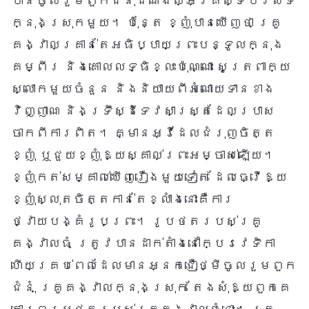
បានចូលរួមពួកជំនុំដំណឹងល្អគ្រីស្ទបរិស័ទ
ក្នុងស្រុកមួយ។ ប៉ុន្តែ ខ្ញុំបានឃើញថា គ្រូ
គង្វាលគ្រាន់តែអធិប្បាយព្រះបន្ទូលក្នុង
គម្ពីរ និងគោលលទ្ធិខ្លះប៉ុណ្ណោះ សូត្រពាក្យ
ស្លោកមួយចំនួន និងនិយាយពីអំណោយទានខាង
វិញ្ញាណ និងទ្រឹស្ដីទេវសាស្ត្រដែលប្រាស
ចាកពីការពិត។ គ្មានអ្វីដែលជំរុញចិត្ត
ខ្ញុំ ឬជួយខ្ញុំឱ្យស្គាល់ព្រះអម្ចាស់ឡើយ។
ខ្ញុំកត់សម្គាល់ឃើញរឿងមួយទៀត ដែលធ្វើឱ្យ
ខ្ញុំស្លុតចិត្តកាន់តែខ្លាំងនោះគឺការ
ថ្វាយបង្គំរូបព្រះ។ រូបថតរបស់គ្រូ
គង្វាលធំ ត្រូវបានដាក់តាំងនៅក្បែរវេទិកា
ហើយគ្រប់ពេលដែលមានអ្នកជឿថ្មីចូលរួមពួក
ជំនុំ គ្រូគង្វាលក្នុងស្រុក តែងសុំឱ្យពួកគេ