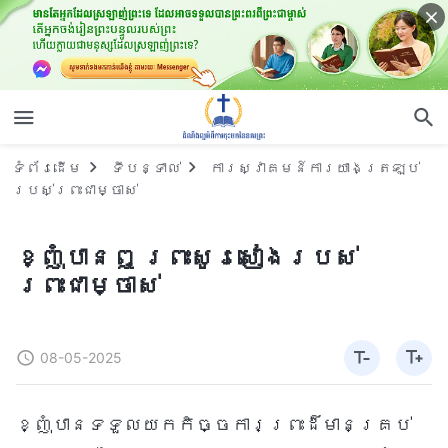
ទំព័រ​ដើម
ទីបន្ទាល់
ការស្វាគមន៍ការយាងត្រឡប់
របស់ព្រះជាម្ចាស់
ខ្ញុំបានឮ ព្រះសូរសៀងរបស់
ព្រះជាម្ចាស់
08-05-2025
ខ្ញុំបានទទួលយកកិច្ចការព្រះដ៏មានគ្រប់