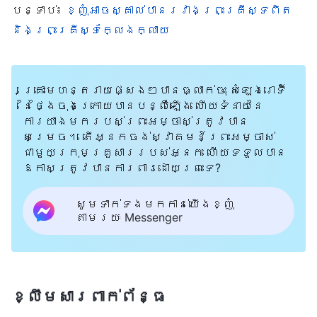
អ្នកណា ឮសំឡេងខ្ញុំ ហើយបើកទ្វារឲ្យខ្ញុំ នោះ
បន្ទាប់៖
ខ្ញុំអាចស្គាល់បានរវាងព្រះគ្រីស្ទពិត
ខ្ញុំនឹងចូលទៅឯអ្នកនោះ រួចបរិភោគជាមួយ
និងព្រះគ្រីស្ទក្លែងក្លាយ
អ្នកនោះ ហើយអ្នកនោះ ក៏បរិភោគជាមួយនឹងខ្ញុំ
ដែរ
»
។ ខ្ញុំរំភើបចិត្តណាស់
(វិវរណៈ ៣:២០)
គ្រោះមហន្តរាយផ្សេងៗបានធ្លាក់ចុះ សំឡេងរោទិ៍
ពេលអានទៅឃើញព្រះអម្ចាស់មានបន្ទូល
នៃថ្ងៃចុងក្រោយបានបន្លឺឡើង ហើយទំនាយនៃ
ច្បាស់ៗថា ទ្រង់នឹងគោះទ្វារ។ ខ្ញុំឆ្ងល់ថាតើ
ការយាងមករបស់ព្រះអម្ចាស់ត្រូវបាន
ទ្រង់នឹងគោះទ្វារដូចម្ដេចទៅ? តើនោះមានន័យថា
សម្រេច។ តើអ្នកចង់ស្វាគមន៍ព្រះអម្ចាស់
ជាមួយក្រុមគ្រួសាររបស់អ្នក ហើយទទួលបាន
ទ្រង់នឹងយាងមកវិញឆាប់ៗមែនទេ? ពិតជាមាន
ឱកាសត្រូវបានការពារដោយព្រះទេ?
ការបំភ្លឺយ៉ាងខ្លាំង ហើយបានជំរុញឱ្យខ្ញុំ
មានបំណងចង់ស្វែងរកបន្តទៀត។
សូមទាក់ទងមកកាន់យើងខ្ញុំ
តាមរយៈ Messenger
នៅល្ងាចថ្ងៃទី១ ខែឧសភា ឆ្នាំ២០១៨ ខ្ញុំបាន
អធិស្ឋានទៅព្រះអស់ពីចិត្ត និងអស់ពី
ព្រលឹងខ្ញុំម្ដងទៀត។ «ឱព្រះជាម្ចាស់អើយ
ខ្លឹមសារ​ពាក់ព័ន្ធ
សូមបំភ្លឺទូលបង្គំផង។ ទូលបង្គំដឹងថា