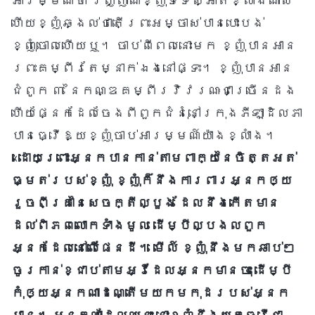
អារម្មណ៍ថា វិញ្ញាណខ្ញុំទទេស្អាតខ្លាំងណាស់
ហើយខ្ញុំឆ្ងល់ថាតើព្រះអម្ចាស់បានបោះបង់
ខ្ញុំចោលហើយឬ។ ចាប់ពីពេលនោះមក ខ្ញុំបានអាន
ព្រះគម្ពីរតែម្នាក់ឯងនៅផ្ទះ។ ខ្ញុំបានអាន
ជំពូក ៣ នៃកណ្ឌគម្ពីរវិវរណៈជាច្រើនដង
ហើយផ្នែកដែលចែងពីពួកជំនុំនៅក្រុងភីឡា‌ដិលភា
បានធ្វើឱ្យខ្ញុំចាប់អារម្មណ៍យ៉ាងខ្លាំង។
«
ដោយព្រោះអ្នកបានកាន់តាមពាក្យនៃចិត្តអត់
ធ្មត់របស់ខ្ញុំ ខ្ញុំក៏នឹងការពារអ្នកឲ្យ
រួចពីគ្រានៃសេចក្តីល្បួង ដែលនឹងកើតមាន
ដល់ពិភពលោកទាំងមូល ដើម្បីល្បងលពួក
អ្នកដែលនៅលើផែនដី។ មើល៍ ខ្ញុំនឹងមកឆាប់ៗ
ចូរកាន់ខ្ជាប់តាមអ្វីដែលអ្នកមានចុះ ដើម្បី
កុំឲ្យអ្នកណាដណ្តើមយកមកុដរបស់អ្នក