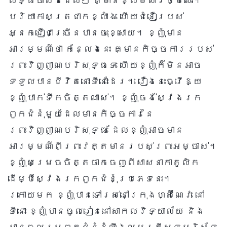
លទ្ធិចាស់ដដែលៗ គ្មានខ្លឹមសារថ្មីសោះ។
បរិយាកាសត្រជាកខ្លាំង ហើយជំនឿរបស់
អ្នកជឿជាច្រើនបានចុះខ្សោយ។ ខ្ញុំមាន
អារម្មណ៍ថា កន្លែងនេះ គ្មានកិច្ចការរបស់
ព្រះវិញ្ញាណបរិសុទ្ធទេ ហើយខ្ញុំក៏មិនអាច
ទទួលបានជីវិតនោះទីនោះដែរ។ រឿងនេះធ្វើឱ្យ
ខ្ញុំបាក់ទឹកចិត្តណាស់។ ខ្ញុំចង់ស្វែងរក
ពួកជំនុំមួយដែលមានកិច្ចការនៃ
ព្រះវិញ្ញាណបរិសុទ្ធ ដែលខ្ញុំអាចមាន
អារម្មណ៍ពីព្រះវត្តមានរបស់ព្រះអម្ចាស់។
ខ្ញុំសម្រេចចិត្តចាកចេញពីសាសនាកាតូលិក
ដើម្បីស្វែងរកពួកជំនុំប្រភេទនេះ។
ក្រោយមក ខ្ញុំបានទៅរស់នៅក្រុងហ្ស៊ឺណែវ នៅ
ទីនោះ ខ្ញុំបានចូលរៀននៅសាកលវិទ្យាល័យ និង