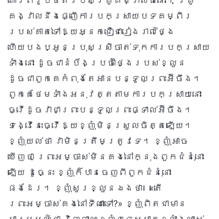
គោរពរូបថតរបស់គ្រូគង្វាលធំនោះ។ គ្រូ
គង្វាលនឹងផ្ញើការបកស្រាយបទគម្ពីរ
របស់គាត់ទៅឱ្យអ្នកជឿជារៀងរាល់ថ្ងៃ
ហើយបងប្អូនប្រុសស្រីចាត់ទុកការបកស្រាយ
ទាំងនោះ ដូចជានំប៉័ងប្រចាំថ្ងៃរបស់ខ្លួន
ដូចជាពួកគេកំពុងតែអានបន្ទូលព្រះអ៊ីចឹង។
ពួកគេថែមទាំងអនុវត្តតាមការបកស្រាយនោះ
ធ្វើដូចវាជាព្រះបន្ទូលព្រះផ្ទាល់អ៊ីចឹង។
ទង្វើនេះធ្វើឱ្យខ្ញុំមិនស្រួលចិត្តឡើយ។
ខ្ញុំយល់ថា វាមិនត្រឹមត្រូវទេ។ ខ្ញុំអាច
ឃើញថា ព្រះអម្ចាស់មិនគង់នៅក្នុងពួកជំនុំនោះ
ឡើយ ដូច្នេះ ខ្ញុំក៏បានចេញពីពួកជំនុំនោះ
ផងដែរ។ ខ្ញុំសួរខ្លួនឯងថា៖ «តើ
ព្រះអម្ចាស់គង់នៅទីណាទៅ?» ខ្ញុំពិតជាមាន