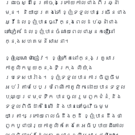
ព្រះចេស្ដានៃគ្រាចុងក្រោយកាលជាងពីរឆ្នាំ
មុន។ និយាយត្រង់ទៅ ខ្ញុំទទួលបានច្រើនជាង
អ្វីដែលខ្ញុំបានធ្វើក្នុងពេលដប់ឆ្នាំជាង
ទៅទៀត ដែលខ្ញុំបានចំណាយពេលជាអ្នកជឿនៅ
ក្នុងសហគមន៍សាសនា។
ខ្ញុំឈ្មោះ ម៉ាធៀវ។ ខ្ញុំកើតនៅក្នុងគ្រួសារ
កាតូលិកមួយក្នុងទីក្រុង លីយ៉ុង
ប្រទេសបារាំង។ ខ្ញុំទទួលបានការចិញ្ចឹម
អប់រំតាមបែបប្រពៃណីកាតូលិក ដោយបានទទួល
បុណ្យជ្រមុជទឹក បានចូលរួមពួកជំនុំ និង
ទទួលពិធីដាក់ដៃលើ និងបានទៅធ្វើធម្ម
យាត្រា។ ក្រោយពេលធំដឹងក្ដី ខ្ញុំបានដឹងថា
ពួកបូជាចារ្យកាតូលិកតែងតែអធិប្បាយពីគោល