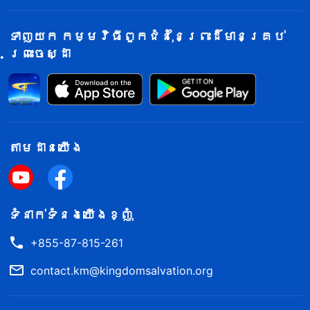
និងស្មោះអស់ពីចិត្តដែរឬទេ? តើអ្នកស្គាល់
ខ្ញុំពិតប្រាកដដែរឬទេ? តើនៅក្នុងដួងចិត្ត
ទាញយក កម្មវិធីពួកជំនុំនៃព្រះដ៏មានគ្រប់
ព្រះចេស្ដា
របស់អ្នករាល់គ្នា ខ្ញុំសំខាន់ប៉ុនណា? តើខ្ញុំ
បានបំពេញដួងចិត្តរបស់អ្នកទាំងស្រុង
ដែរឬទេ? តើព្រះបន្ទូលរបស់ខ្ញុំទទួល
ជោគជ័យប៉ុនណានៅក្នុងខ្លួនអ្នករាល់គ្នា? កុំ
ព្យាយាមបោកប្រាស់ខ្ញុំឱ្យសោះ! រឿងទាំងនេះខ្ញុំ
តាម​ដាន​យើង​
ដឹងច្បាស់ខ្លាំងណាស់! សព្វថ្ងៃនេះ ពេលព្រះ
សូរសៀងអំពីសេចក្ដីសង្គ្រោះរបស់ខ្ញុំត្រូវ
បានបន្លឺឡើង តើមានការកើនឡើងនូវសេចក្ដី
ទំនាក់​ទំនង​យើង​ខ្ញុំ
ស្រលាញ់របស់អ្នករាល់គ្នាចំពោះខ្ញុំខ្លះដែរឬ
+855-87-815-261
ទេ? តើចំណែកនៃភក្ដីភាពរបស់អ្នករាល់គ្នា
contact.km@kingdomsalvation.org
ចំពោះខ្ញុំក្លាយជាបរិសុទ្ធដែរឬទេ? តើអ្នក
រាល់គ្នាស្គាល់ខ្ញុំបានស៊ីជម្រៅហើយឬនៅ? តើការ