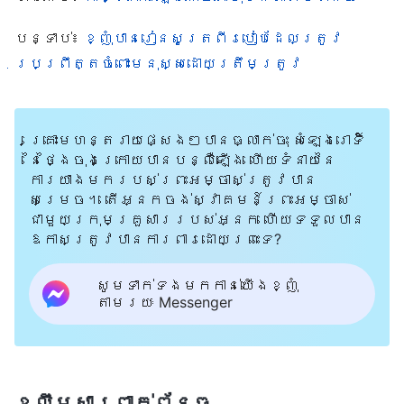
ការជាមួយបងឯងបានទេ!» ខ្ញុំបានអង្គុយមុខ
បន្ទាប់៖
ខ្ញុំបានរៀនសូត្រពីរបៀបដែលត្រូវ
កុំព្យូទ័របន្ទាប់ពីអាហារពេលល្ងាចហើយ ហើយ
ប្រព្រឹត្តចំពោះមនុស្សដោយត្រឹមត្រូវ
គិតឡើងវិញអំពីពេលថ្ងៃ។ ខ្ញុំមានអារម្មណ៍
តូចចិត្តបន្តិចបន្តួច។ ខ្ញុំបានគិតថា
បងវ៉ាងច្បាស់ជាខុស ហើយគាត់តែងតែប៉ះទង្គិច
គ្រោះមហន្តរាយផ្សេងៗបានធ្លាក់ចុះ សំឡេងរោទិ៍
ជាមួយខ្ញុំ។ ខ្ញុំពិតជាមិនចង់ធ្វើការជាមួយ
នៃថ្ងៃចុងក្រោយបានបន្លឺឡើង ហើយទំនាយនៃ
ការយាងមករបស់ព្រះអម្ចាស់ត្រូវបាន
គាត់ទៀតនោះទេ។ ប៉ុន្តែពេលនោះខ្ញុំគិតថា ខ្ញុំ
សម្រេច។ តើអ្នកចង់ស្វាគមន៍ព្រះអម្ចាស់
កំពុងតែគេចវេះពីបញ្ហា ដែលខ្ញុំមិនបានចុះ
ជាមួយក្រុមគ្រួសាររបស់អ្នក ហើយទទួលបាន
ឱកាសត្រូវបានការពារដោយព្រះទេ?
ចូល។ ខ្ញុំមានអារម្មណ៍ថា ទាស់ចិត្ត និងតូច
ចិត្តកាន់តែខ្លាំងឡើងៗ ដូច្នេះខ្ញុំបាន
សូមទាក់ទងមកកាន់យើងខ្ញុំ
តាមរយៈ Messenger
អធិស្ឋាននៅចំពោះព្រះភក្ត្រព្រះជាម្ចាស់
ដោយសុំឱ្យព្រះជាម្ចាស់ណែនាំខ្ញុំឱ្យស្គាល់
ខ្លួនឯង ដើម្បីឱ្យខ្ញុំអាចធ្វើការបានល្អ
ជាមួយបងវ៉ាង។
ខ្លឹមសារ​ពាក់ព័ន្ធ