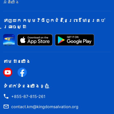
អំពីយើង
ប្អូន គឺជាដំណើរការនៃការបំពេញបន្ថែមភាព
ទន់ខ្សោយរបស់មនុស្សម្នាក់ ដោយភាពខ្លាំង
របស់មនុស្សម្នាក់ទៀត។ អ្នកប្រើចំណុច
ទាញយក កម្មវិធីពួកជំនុំនៃព្រះដ៏មានគ្រប់
ខ្លាំងរបស់អ្នក ដើម្បីប៉ះប៉ូវចំណុចខ្វះខាត
ព្រះចេស្ដា
របស់អ្នកដទៃ ហើយអ្នកដទៃប្រើប្រាស់
ចំណុចខ្លាំងរបស់ពួកគេ ដើម្បីបំពេញបន្ថែម
សម្រាប់អ្នក។ នេះគឺជាអត្ថន័យនៃការបំពេញ
បន្ថែមភាពភាពទន់ខ្សោយរបស់មនុស្សម្នាក់
តាម​ដាន​យើង​
ដោយចំណុចខ្លាំងរបស់អ្នកដទៃ និងការ
សហការដោយភាពសុខដុមរមនា។ មានតែនៅពេល
សហការដោយភាពសុខដុមរមនាប៉ុណ្ណោះ ទើប
ទំនាក់​ទំនង​យើង​ខ្ញុំ
មនុស្សអាចត្រូវបានប្រទានពរនៅចំពោះ
+855-87-815-261
ព្រះជាម្ចាស់ ហើយនៅពេលដែលមានបទពិសោធនេះ
contact.km@kingdomsalvation.org
កាន់តែច្រើន នោះពួកគេកាន់តែមានភាពជាក់ស្ដែង