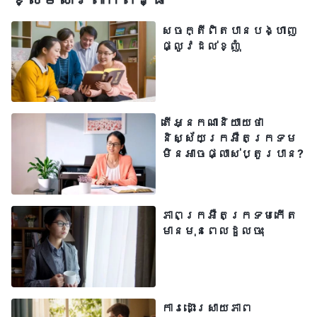
បន្ទាប់មក ខ្ញុំបានចូលវិបសាយរបស់ក្រុម
សេចក្តីពិតបានបង្ហាញ
ផ្លូវដល់ខ្ញុំ
ជំនុំ ហើយអានព្រះបន្ទូលមួយចំនួនរបស់
ព្រះជាម្ចាស់អំពីការបម្រើប្រកបដោយការ
សម្របសម្រួល៖ ព្រះជាម្ចាស់មានព្រះ
បន្ទូលថា៖ «
សព្វថ្ងៃនេះ មានមនុស្សជាច្រើន
តើអ្នកណានិយាយថា
និស្ស័យក្រអឺតក្រទម
មិនបានយកចិត្តទុកដាក់ថាមេរៀនអ្វីដែល
មិនអាចផ្លាស់ប្តូរបាន?
គប្បីរៀនសូត្រ នៅពេលប្រាស្រ័យទាក់ទង
ជាមួយអ្នកដទៃឡើយ។ ខ្ញុំបានរកឃើញថា
អ្នករាល់គ្នាជាច្រើន មិនអាចរៀនសូត្រ
ភាពក្រអឺតក្រទមកើត
មានមុនពេលដួលចុះ
មេរៀនអ្វីទាល់តែសោះនៅពេលប្រាស្រ័យទាក់ទង
ជាមួយអ្នកដទៃ។ អ្នករាល់គ្នាភាគច្រើន
ប្រកាន់ខ្ជាប់ទៅតាមទស្សនៈរៀងៗខ្លួន។
នៅពេលធ្វើការនៅក្នុងព្រះវិហារ អ្នកនិយាយ
ការដោះស្រាយភាព