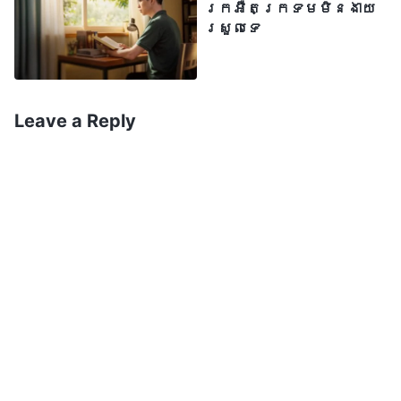
ពីរឿងរបស់អ្នក ហើយអ្នកផ្សេងនិយាយ
ក្រអឺតក្រទមមិនងាយ
ស្រួលទេ
ពីរឿងរបស់គេ ហើយម្នាក់ៗគ្មានទំនាក់ទំនង
នឹងគ្នាទាល់តែសោះ។ តាមពិតទៅ អ្នកមិនបាន
ប្រាស្រ័យទាក់ទងអ្វីទាល់តែសោះ។ អ្នករាល់
Leave a Reply
គ្នា សុទ្ធតែជោគជាំនៅក្នុងការបង្ហាញ
ប្រាប់ពីការយល់ឃើញផ្ទាល់ខ្លួន ឬជោគជាំ
ក្នុងការបញ្ចេញប្រាប់ពី 'បន្ទុក' ដែល
អ្នករែកពន់នៅក្នុងខ្លួនអ្នក ដោយគ្មាន
ស្វែងរកជីវិត សូម្បីតែក្នុងផ្លូវដ៏តូច
មួយក៏ដោយ។ អ្នកលេចមកដើម្បីតែធ្វើការ
បង្គ្រប់កិច្ចតែប៉ុណ្ណោះ ដោយតែងតែជឿថា អ្នក
គប្បីដើរលើផ្លូវផ្ទាល់ខ្លួនរបស់អ្នក
មិនថាអ្នកផ្សេងទៀតនិយាយបែបណា ឬធ្វើ
បែបណានោះទេ។ អ្នកគិតថា អ្នកគប្បីប្រកប