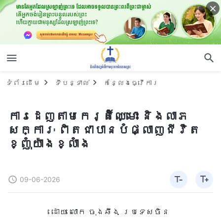
ទំព័រ​ដើម
ទីបន្ទាល់
កន្លែងធ្វើការ
ការដេញតាមកេរ្តិ៍ឈ្មោះ និងលាភ
សក្ការៈ ពិតជាបានបំផ្លាញជីវិត
ខ្ញុំយ៉ាងខ្លាំង
09-06-2026
ដោយ លោក ចុងឆឹង ប្រទេសចិន