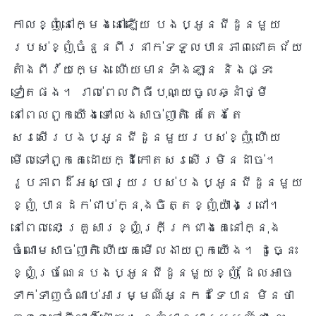
កាលខ្ញុំនៅក្មេងនៅឡើយ បងប្អូនជីដូនមួយ
របស់ខ្ញុំចំនួនពីរនាក់ទទួលបានភាពជោគជ័យ
តាំងពីវ័យក្មេង ហើយមានទាំងឡាន និងផ្ទះ
ទៀតផង។ រាល់ពេលពិធីបុណ្យចូលឆ្នាំថ្មី
នៅពេលពួកយើងទៅលេងសាច់ញាតិ គេតែងតែ
សរសើរបងប្អូនជីដូនមួយរបស់ខ្ញុំ ហើយ
មើលទៅពួកគេដោយក្ដីកោតសរសើរមិនដាច់។
រូបភាពដ៏អស្ចារ្យរបស់បងប្អូនជីដូនមួយ
ខ្ញុំ បានដក់ជាប់ក្នុងចិត្តខ្ញុំយ៉ាងជ្រៅ។
នៅពេលនោះ គ្រួសារខ្ញុំក្រីក្រជាងគេនៅក្នុង
ចំណោមសាច់ញាតិ ហើយគេមើលងាយពួកយើង។ ដូច្នេះ
ខ្ញុំច្រណែនបងប្អូនជីដូនមួយខ្ញុំ ដែលអាច
ទាក់ទាញចំណាប់អារម្មណ៍អ្នកដទៃបាន មិនថា