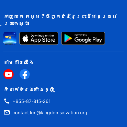
គំនិតទាំងនេះពិតជាធ្វើឱ្យខ្ញុំរំភើបចិត្ត
ណាស់។ ប៉ុន្តែរឿងដែលនឹកស្មានមិនដល់ ក៏បាន
ទាញយក កម្មវិធីពួកជំនុំនៃព្រះដ៏មានគ្រប់
កើតឡើងយ៉ាងគំហុក។ នៅដើមឆ្នាំ ២០២១ ការ
ព្រះចេស្ដា
លក់សរុបរបស់រោងចក្របានធ្លាក់ចុះយ៉ាង
ខ្លាំង ហើយខ្ញុំមើលទៅគុយទាវមួយឡូត៍ហើយមួយ
ឡូត៍ទៀត ដែលជិតផុតកំណត់ ដោយក្ដីបារម្ភ។
បូករួមទាំងការចុះបេសកកម្ម ការនៅយប់ជ្រៅ
តាម​ដាន​យើង​
និងការហូបបាយមិនទៀងពេល បានធ្វើឱ្យ
ក្រពះពោះវៀនខ្ញុំដំណើរការមិនប្រក្រតី
និងរាករុសរាល់ថ្ងៃ។ អ្វីដែលកាន់តែអាក្រក់
ទំនាក់​ទំនង​យើង​ខ្ញុំ
ជាងនេះទៀតនោះ គឺជំងឺរលាកស្បែករ៉ាំរ៉ៃរបស់ខ្ញុំ
+855-87-815-261
កាន់តែដុនដាបទៅៗជាលំដាប់។ ហើយស្បែករបស់
ខ្ញុំរមាស់ទ្រាំមិនបានឡើយ។ ស្បែកក្បាលខ្ញុំ
contact.km@kingdomsalvation.org
គ្របដណ្ដប់ដោយក្រមរក្រាស់ៗ ហើយ