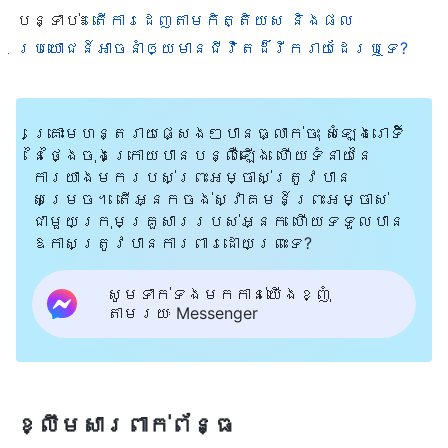
មិនអាចដំណើរការបានទេ បើគ្មានឯង»។
បន្ទាប់៖
តើការដេញតាមកិត្តិយស និងផល
ប្រយោជន៍អាចនាំឲ្យមានជីវិតដ៏រីករាយដែរឬទេ?
ប្រធានរោងចក្រក៏តែងតែនាំខ្ញុំទៅចូលរួម
ការជួបជុំ និងតែងតែយកកាដូមកឱ្យខ្ញុំ
ផងដែរ។ ចិត្តចង់បានមុខមាត់របស់ខ្ញុំ
គ្រោះមហន្តរាយផ្សេងៗបានធ្លាក់ចុះ សំឡេងរោទិ៍
ត្រូវបានបំពេញ ហើយខ្ញុំសប្បាយចិត្តខ្លាំង
នៃថ្ងៃចុងក្រោយបានបន្លឺឡើង ហើយទំនាយនៃ
ការយាងមករបស់ព្រះអម្ចាស់ត្រូវបាន
ណាស់។ ខ្ញុំមានអារម្មណ៍ថា សមត្ថភាព
សម្រេច។ តើអ្នកចង់ស្វាគមន៍ព្រះអម្ចាស់
ការងាររបស់ខ្ញុំខ្លាំង ហើយខ្ញុំដើរដោយ
ជាមួយក្រុមគ្រួសាររបស់អ្នក ហើយទទួលបាន
ភាពជឿជាក់។ ដោយសារមហិច្ឆតារបស់ខ្ញុំ
ឱកាសត្រូវបានការពារដោយព្រះទេ?
ជំរុញ តំណែងជាអ្នកគ្រប់គ្រងម៉ាកយីហោ លែង
សូមទាក់ទងមកកាន់យើងខ្ញុំ
គ្រប់គ្រាន់សម្រាប់ខ្ញុំទៀតហើយ ហើយខ្ញុំចង់
តាមរយៈ Messenger
ឡើងមួយកម្រិតទៀត ដើម្បីឱ្យសាច់ញាតិដែល
មានទ្រព្យ និងអំណាចរបស់ខ្ញុំឃើញថា ខ្ញុំ
គ្រាន់បើជាងពួកគេ។ ដោយសារតែការចុះបំពេញ
ខ្លឹមសារ​ពាក់ព័ន្ធ
ការងារ និងការជួបជុំញឹកញាប់ ខ្ញុំមាន