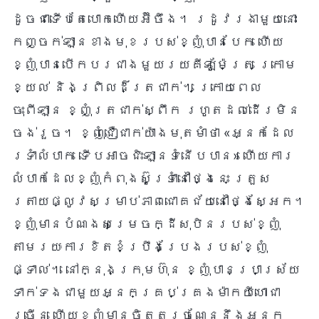
ដូចជាទើបតែបោកហើយអ៊ីចឹង។ រដូវរងាមួយនោះ
កញ្ចក់ឡានខាងមុខរបស់ខ្ញុំបានបែក ហើយ
ខ្ញុំបានបើកបរជាងមួយរយគីឡូម៉ែត្រ ក្រោម
ខ្យល់ និងព្រិលដ៏ត្រជាក់។ ក្រោយពេល
ចុះពីឡាន ខ្ញុំត្រជាក់ស្ពឹក រហូតដល់ដើរមិន
ចង់រួច។ ខ្ញុំជឿជាក់យ៉ាងមុតមាំថា «អ្នកដែល
ទ្រាំលំបាក ទើបអាចជិះឡានទំនើបបាន» ហើយការ
លំបាកដែលខ្ញុំកំពុងស៊ូទ្រាំនៅថ្ងៃនេះ ត្រួស
ត្រាយផ្លូវសម្រាប់ភាពជោគជ័យនៅថ្ងៃស្អែក។
ខ្ញុំមានបំណងសម្រេចក្ដីសុបិនរបស់ខ្ញុំ
តាមរយៈការខិតខំប្រឹងប្រែងរបស់ខ្ញុំ
ផ្ទាល់។ នៅក្នុងក្រុមហ៊ុន ខ្ញុំបានប្រាស្រ័យ
ទាក់ទងជាមួយអ្នកគ្រប់គ្រងម៉ាកយីហោជា
ច្រើន ហើយខ្ញុំមានចិត្តច្រណែននឹងអ្នក