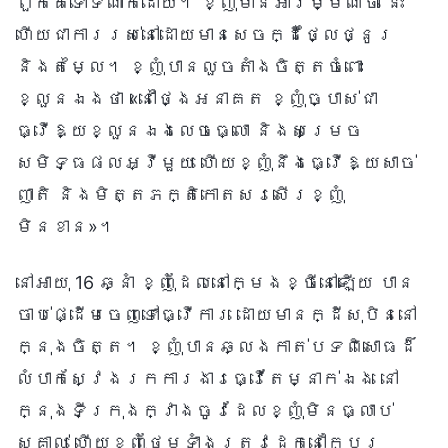
ពួកគេទៅទីណាក៏ដោយ។ ខ្ញុំមានអារម្មណ៍ថា នេះ
ហើយជាការរស់នៅដោយមានសេចក្ដីថ្លៃថ្នូរ
និងតម្លៃ។ ខ្ញុំបានលួចតាំងចិត្តចំពោះ
ខ្លួនឯងថា «នៅថ្ងៃអនាគត ខ្ញុំច្បាស់ជា
ធ្វើឱ្យខ្លួនឯងលេចធ្លោ និងសម្រេច
សមិទ្ធផលអ្វីមួយ ហើយខ្ញុំនឹងធ្វើឱ្យសាច់
ញាតិ និងមិត្តភក្តិកោតសរសើរខ្ញុំ
មិនខាន»។
នៅអាយុ 16 ឆ្នាំ ខ្ញុំដែលនៅក្មេងខ្ចីនៅឡើយ បាន
ចាប់ផ្ដើមចេញទៅធ្វើការ ដោយមានក្ដីសុបិននៅ
ក្នុងចិត្ត។ ខ្ញុំបានឆ្លងកាត់បទពិសោធដ៏
លំបាកស្វែងរកការងារធ្វើតែម្នាក់ឯង នៅ
ក្នុងទីក្រុងក្វាងចូវដែលខ្ញុំមិនធ្លាប់
ស្គាល់ ហើយខ្ញុំថែមទាំងត្រូវដេកនៅក្បែរ