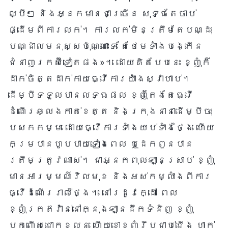
ល្បីៗ និងអ្នកមានជាច្រើន សុទ្ធតែចាប់
ផ្ដើមពីការលក់។ ការលក់មិនត្រឹមតែបណ្ដុះ
បណ្ដាលមនុស្សប៉ុណ្ណោះទេ តែថែមទាំងបង្កើន
ជំនាញរកស៊ីទៀតផង»។ ដោយគិតបែបនេះ ខ្ញុំក៏
ដាក់ចិត្តដាក់កាយធ្វើការយ៉ាងស្វាហាប់។
ដើម្បីទទួលបានលទ្ធផល ខ្ញុំតែងតែធ្វើ
ដំណើរឆ្លងកាត់ខេត្ត និងក្រុងនានាដើម្បីចុះ
បេសកកម្ម ដោយធ្វើការទាំងយប់ទាំងថ្ងៃ ហើយ
កម្របានហូបបាយទៀងពេល ឬដេកពួនបាន
ត្រឹមត្រូវណាស់។ ជាអ្នកពុលឡានស្រាប់ ខ្ញុំ
មានអារម្មណ៍វិលមុខ និងអស់កម្លាំងពីការ
ធ្វើដំណើររាល់ថ្ងៃ។ នៅរដូវក្ដៅ ពេល
ខ្ញុំរកឥវ៉ាន់នៅក្នុងឡានដឹកទំនិញ ខ្ញុំ
បែកញើសជោកខ្លួន ហើយខោខ្ញុំរឹបជាប់ជើង ហាក់