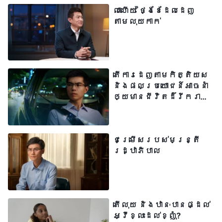
អារម្មណ៍ថា អស់កម្លាំង និងហត់នឿយខ្លាំង
លាហើយ ថ្ងៃខែដែលដេញ
តាមលុយកាក់
រាល់ថ្ងៃ ហើយទោះបីជាគេងច្រើនប៉ុណ្ណាក៏ដោយ ក៏
មិនអាចប៉ះប៉ូវឱ្យគ្រាន់ដែរ។ ជំងឺសើស្បែក
របស់ខ្ញុំចាប់ផ្ដើមធ្វើទុក្ខ ហើយខ្ញុំពឹង
ផ្អែកតែលើថ្នាំលាប ដើម្បីឱ្យធូរស្រាលមួយ
តើការដេញតាមកិត្តិយស
និងផលប្រយោជន៍អាចនាំ
គ្រាៗប៉ុណ្ណោះ។ ខ្ញុំក៏បានគិតគូររឿងទៅផ្ទះ
ឲ្យមានជីវិតដ៏រីករាយ
ដើម្បីមើលថែសុខភាពដែរ ប៉ុន្តែពេលខ្ញុំគិត
ដែរឬទេ?
ដល់ចំណុចត្រង់ថា ខ្ញុំបានខិតខំប្រឹងប្រែង
ខ្លាំងប៉ុនណា ដើម្បីសម្រេចបានអ្វីដែលខ្ញុំ
ជម្រើសរបស់មន្ត្រី
រដ្ឋាភិបាល
មាន ខ្ញុំដឹងថា ពេលដែលខ្ញុំឈប់សម្រាកដើម្បី
ត្រឡប់ទៅវិញ ម៉ាកយីហោដែលខ្ញុំទទួលខុស
ត្រូវ នឹងត្រូវគេយកទៅធ្វើជំនួស ហើយពេលនោះ
ខ្ញុំនឹងបាត់បង់តំណែងជាអ្នកគ្រប់គ្រង
តើលុយ និងឋានៈបានផ្ដល់
ហើយភាពរុងរឿង និងការកោតសរសើរទាំងអស់
អ្វីខ្លះដល់ខ្ញុំ?