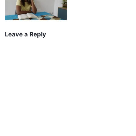
នឹងរលាយបាត់អស់។ ខ្ញុំសម្រេចចិត្តថា ខ្ញុំ
មិនអាចបោះបង់ងាយៗទេ ហើយមិនថាជួបរឿងរ៉ាវ
លំបាកលំបិនយ៉ាងណាទេ ខ្ញុំត្រូវតែស៊ូទ្រាំ។
Leave a Reply
ក្រោយមក អ្នកគ្រប់គ្រងប្រចាំខេត្ត
មកពីរោងចក្រគុយទាវមួយបានទូរសព្ទមក
ខ្ញុំ ដោយចង់ប្រគល់ការងារផ្នែកលក់
គុយទាវសម្រាប់ទីក្រុងចំនួនពីរឱ្យមក
ខ្ញុំ។ ខ្ញុំបានគិតក្នុងចិត្តថា «បើខ្ញុំធ្វើ
បានល្អ ខ្ញុំអាចនឹងក្លាយជាអ្នកគ្រប់
គ្រងប្រចាំខេត្តនៅថ្ងៃអនាគត។ ដើម្បីលេច
ធ្លោ ខ្ញុំត្រូវតែហ៊ានទទួលយកការប្រឈមនៃ
តំណែងដែលខ្ពស់ជាងនេះ»។ ដូច្នេះ ខ្ញុំបាន
លាឈប់ពីការងារដែលខ្ញុំធ្វើអស់ជាច្រើនឆ្នាំ