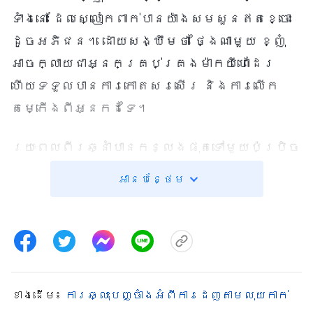
ទាំងនោះ ដែលស្លៀកពាក់បានយ៉ាងសមសួនឥតខ្ចោះ
ដូចអភិជន។ ដោយសង្ឃឹមថា ថ្ងៃណាមួយ ខ្ញុំ
អាចក្លាយជាអ្នកគ្រប់គ្រងម៉ាកយីហោដែរ
ហើយទទួលបានការកោតសរសើរ និងការលើក
តម្កើងពីអ្នកដទៃ។
រយៈពេលពីរឆ្នាំបានកន្លងផុតទៅមួយប៉ប្រិច
ភ្នែក ហើយទីបំផុត ខ្ញុំត្រូវបានគេដំឡើង
អានបន្ថែម
តំណែងជាអ្នកគ្រប់គ្រងម៉ាកយីហោ។
បន្ទាប់ពីនោះ ខ្ញុំបានជាប់ឈ្មោះជាជើងឯកផ្នែក
លក់ប្រចាំនាយកដ្ឋានជាច្រើនដង ហើយត្រូវ
បានចាត់ថ្នាក់ជាអ្នកគ្រប់គ្រងម៉ាកយីហោដ៏
ឆ្នើម។ មិត្តរួមការងារបានសម្លឹងមក
ខាង​ដើម៖
ការឆ្លុះបញ្ចាំងអំពីការដេញតាមលុយកាក់
ខ្ញុំដោយក្ដីច្រណែន ហើយនិយាយថា៖ «ម៉ាកយីហោនេះ