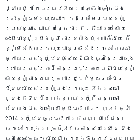
ថ្នាលផ្កា ក្បែរស្ថានីយរថភ្លើងទៀតផង
ព្រោះខ្ញុំគ្មានលុយសោះ។ ក្ដីស្រមៃរបស់ខ្ញុំ
ស្រស់ស្អាតណាស់ ប៉ុន្តែការពិតគឺឃោរឃៅ ហើយ
ទោះបីជាខ្ញុំប្រឹងធ្វើការខ្លាំងប៉ុនណាក៏ដោយ ក៏
ខ្ញុំមិនដែលរកលុយបានច្រើនដែរ។ នៅពេលនោះ
ម្តាយរបស់ខ្ញុំបានផ្សាយដំណឹងល្អនៃគ្រាចុង
ក្រោយរបស់ព្រះដ៏មានគ្រប់ព្រះចេស្ដាដល់ខ្ញុំ
ហើយខ្ញុំបានចូលរួមការជួបជុំមួយរយៈដែរ
ប៉ុន្តែដោយសារខ្ញុំចង់រកលុយ និងរស់នៅ
ក្នុងជីវិតដ៏ខ្ពង់ខ្ពស់ ខ្ញុំក៏បន្តទៅ
កន្លែងផ្សេងទៀតដើម្បីធ្វើការ។ ក្នុងឆ្នាំ
2014 ខ្ញុំបានចូលធ្វើការជាបុគ្គលិកផ្នែក
លក់ នៅក្នុងក្រុមហ៊ុនដែលមានសាខាច្រើន និង
ល្បីឈ្មោះមួយ។ ដោយគិតក្នុងចិត្តថា «បុគ្គល