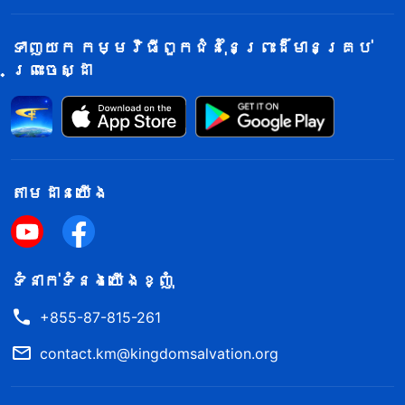
អ្នកដឹកនាំខ្ញុំនិយាយថា ខ្ញុំមានភាពជា
មនុស្សអាក្រក់។ ខ្ញុំមិនដឹងថា ត្រូវឆ្លុះ
ទាញយក កម្មវិធីពួកជំនុំនៃព្រះដ៏មានគ្រប់
បញ្ចាំង ឬស្គាល់ខ្លួនឯងដូចម្ដេចទេ ដូច្នេះ
ព្រះចេស្ដា
ក្នុងការឈឺចាប់របស់ខ្ញុំ ខ្ញុំបានអធិស្ឋាន
ទៅព្រះជាម្ចាស់ ដើម្បីសុំឱ្យទ្រង់ដឹកនាំ
ខ្ញុំឱ្យយល់ពីខ្លួនឯង។
តាម​ដាន​យើង​
ក្រោយមក ខ្ញុំបានឃើញអត្ថបទមួយ នៅក្នុង
បន្ទូលព្រះជាម្ចាស់ «
តើមិនមែនអ្វីមួយនៅ
ក្នុងនិស្ស័យដ៏ពុករលួយទេឬដែលនាំទៅរកការ
ទំនាក់​ទំនង​យើង​ខ្ញុំ
ដោះស្រាយការងារដោយគ្មានភាពហ្មត់ចត់ និង
គ្មានការទទួលខុសត្រូវ? តើវាជាអ្វីទៅ? នោះជា
+855-87-815-261
ភាពសើៗ។ នៅក្នុងគ្រប់កិច្ចការ ពួកគេ
contact.km@kingdomsalvation.org
និយាយថា 'វាជិតត្រូវហើយ' និង 'ជិតគ្រប់
ហើយ'។ វាជាអាកប្បកិរិយាបែប 'ប្រហែល' 'អាច