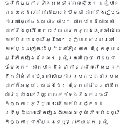
ធ្វើកិច្ចការទាំងអស់ទាន់ពេលឡើយ។ ខ្ញុំបាន
ពន្យល់ដល់គាត់ ដោយសង្ឃឹមថា គាត់នឹងរៀបចំ
ការបោះឆ្នោតឱ្យបានឆាប់។ គាត់បាននិយាយថា
គាត់នឹងធ្វើ តែពេលវេលាបានកន្លងផុតទៅ ដោយ
គាត់មិនបានធ្វើអ្វីសោះ។ ខ្ញុំបានសរសេរទៅ
គាត់ម្ដងទៀត ដើម្បីដាស់តឿនគាត់ ប៉ុន្តែគ្មាន
អ្វីកើតឡើងដដែល។ ខ្ញុំរកឃើញថា វាដូចជា
ចម្លែក។ គាត់បានដឹងថា ការជ្រើសរើសអ្នក
ដឹកនាំសំខាន់ប៉ុនណា ហើយការប្រកបគ្នារបស់
គាត់ក៏អស្ចារ្យផងដែរ ប៉ុន្តែគាត់បែរជាយឺត
យ៉ាវខ្លាំងទៅវិញ ពេលទាក់ទងនឹងការធ្វើ
កិច្ចការអ្វីមួយ។ តើគាត់មិនពូកែខាង
ទ្រឹស្ដី ដោយលើកឡើងពីគោលលទ្ធិ ហើយមិនធ្វើ
កិច្ចការជាក់ស្ដែងទេឬ? ក្រោយមក ខ្ញុំ