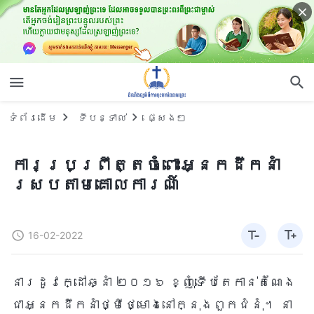
ទំព័រ​ដើម
ទីបន្ទាល់
ផ្សេងៗ
ការប្រព្រឹត្តចំពោះអ្នកដឹកនាំ
ស្របតាមគោលការណ៍
16-02-2022
នារដូវក្ដៅឆ្នាំ ២០១៦ ខ្ញុំទើបតែកាន់តំណែង
ជាអ្នកដឹកនាំថ្មីថ្មោងនៅក្នុងពួកជំនុំ។ នា