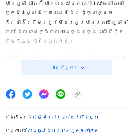
បានឮថា គាត់ក៏បានពន្យារពេលការបោះឆ្នោតនៅ
ពួកជំនុំផ្សេងបែបនេះផងដែរ ដូច្នេះអ្នក
ដឹកនាំដ៏ត្រឹមត្រូវមិនត្រូវបានរកឃើញទាន់
ពេល ដែលជះឥទ្ធិពលយ៉ាងធ្ងន់ធ្ងរលើជីវិត
និងកិច្ចការនៃពួកជំនុំ។
ខ្ញុំកំពុងគិតថា បងស្រី វ៉ាង ប្រហែលជាអ្នក
ដឹកនាំក្លែងក្លាយ ដែលមិនធ្វើកិច្ចការជាក់
អានបន្ថែម
ស្ដែងទេ ហើយបើការនេះបន្តទៀត គ្រប់
កិច្ចការរបស់ពួកជំនុំនឹងត្រូវរងគ្រោះយ៉ាង
ធ្ងន់ធ្ងរមិនខាន។ ខ្ញុំរកឃើញថា ខ្ញុំ
គួរតែលើកបញ្ហាទាំងនេះទៅប្រាប់គាត់។ តែពេល
ខ្ញុំហៀបនឹងសរសេរសំបុត្រផ្ញើទៅគាត់ ខ្ញុំ
ខាង​ដើម៖
ផលផ្លែនៃការផ្សាយដំណឹងល្អ
គិតថា គាត់ជាអ្នកដឹកនាំ ដូច្នេះបើគាត់ព្រម
បន្ទាប់៖
លែងធ្វើជាមនុស្សអួតតទៅទៀត