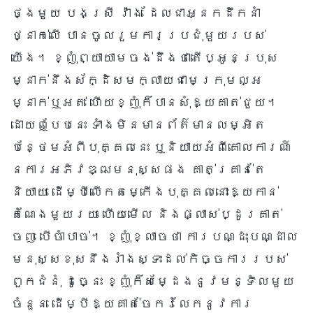
ថ្ងៃមួយ បងស្រី វ៉ាង ដែលជាអ្នកដឹកនាំ
ថ្នាក់លើ បានចូលរួមការប្រជុំមួយរបស់
យើង។ ខ្ញុំព្យាយាមចង់ដឹងថាតើប្អូនប្រុស
ម្នាក់នឹងស័ក្ដិសមក្លាយជាមេក្រុមល្អ
ម្នាក់ឬអត់ ហើយខ្ញុំក៏បានសុំឱ្យគាត់ជួយ។
ដោយឮបែបនេះ ទាំងមិនមានព័ត៌មានលម្អិត
បន្ថែមអំពីបុគ្គលនេះ ឬនិយាយអំពីគោលការណ៍
នៃការអភិវឌ្ឍមនុស្សផង គាត់គ្រាន់តែ
និយាយ ដើម្បីលើកតម្កើងបុគ្គលនោះឱ្យកាន់
តំណែងមួយរយៈ ហើយមើល និងផ្លាស់ប្ដូរគាត់
ចេញ បើចាំបាច់។ ខ្ញុំខ្លាចថា ការបណ្ដុះបណ្ដាល
មនុស្សខុសនឹងរាំងស្ទះដល់កិច្ចការរបស់
ពួកជំនុំ ដូច្នេះ ខ្ញុំក៏សម្ដែងនូវមន្ទិលមួយ
ចំនួន ដើម្បីឱ្យគាត់ចែករំលែកនូវការ