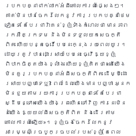
ប្រកបគ្នាជាក់លាក់អំពីគោលការណ៍ផ្សេងៗ។
គាត់មិនបានចែករំលែកនូវការប្រកបគ្នាថែម
ទៀតទេ តែបែរជារិះគន់ខ្ញុំទាំងកំរោលថា មានភាព
ក្រអឺតក្រទម និងមិនទទួលយកសេចក្តី
ពិត ហើយបន្តធ្វើបែបនេះក្នុងរយៈពេលយូរ។
ដោយត្រូវបានដោះស្រាយបែបនេះ ធ្វើឱ្យខ្ញុំ
ពិបាកចិត្តយ៉ាងខ្លាំង ហើយខ្ញុំគិតថា «តើយើង
មិនគួរប្រកបគ្នាអំពីសេចក្តីពិត ដើម្បីដោះ
ស្រាយបញ្ហាទេឬ? ពេលដែលយើងមានបញ្ហា អ្នក
មិនជួយតាមរយៈការប្រកបគ្នាទេ តែបែរជា
ស្ដីបន្ទោសយើងយ៉ាងព្រហើនទៅវិញ ការនេះមិន
នាំយើងឱ្យយល់ពីសេចក្តីពិត និងដើរតាម
គោលការណ៍ឡើយ»។ ខ្ញុំចង់ចែករំលែកនូវ
អារម្មណ៍ច្របូកច្របល់របស់ខ្ញុំ តែពេល