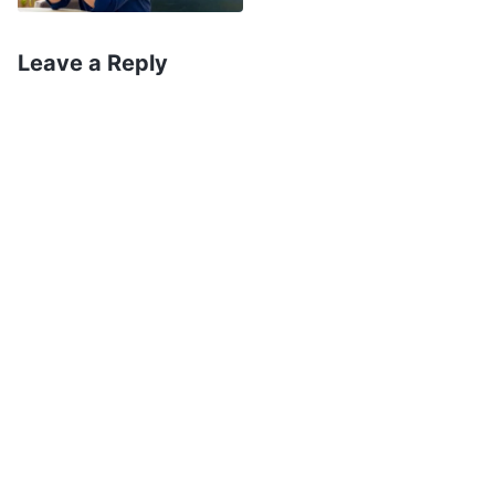
ដែរឬទេ? តើអ្នកអាចប្រតិបត្តិសេចក្ដីពិត
បានដោយខ្ជាប់ខ្ជួនដែរឬទេ? តើអ្នករឹងមាំ
Leave a Reply
គ្រប់គ្រាន់ដើម្បីតតាំងនឹងគ្រប់ទង្វើរបស់
សាតាំងបានដែរឬទេ? តើអ្នកអាចនឹងដាក់
អារម្មណ៍របស់អ្នកមួយឡែក និងបង្ហាញ
ពីសាតាំងដើម្បីជាប្រយោជន៍ដល់សេចក្ដីពិត
របស់ខ្ញុំបានដែរឬទេ? តើអ្នកអាចឲ្យបំណង
ព្រះហឫទ័យរបស់ខ្ញុំ ចាក់បំពេញទៅក្នុង
ខ្លួនឯងបានដែរឬទេ? តើអ្នកបានលះបង់ដួង
ចិត្តរបស់អ្នកនៅក្នុងពេលវេលាដ៏សំខាន់
ជាងគេបំផុតនេះហើយឬនៅ? តើអ្នកជាមនុស្ស
ម្នាក់ដែលធ្វើតាមព្រះហឫទ័យរបស់ខ្ញុំ
មែនទេ? ចូរសួរខ្លួនឯងនូវសំណួរទាំងអស់នេះ
ហើយគិតអំពីសំណួរទាំងនេះឲ្យបានញឹកញាប់
»