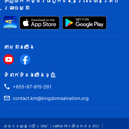
ទាញយក កម្មវិធីពួកជំនុំនៃព្រះដ៏មានគ្រប់
បញ្ហាជាក់ស្ដែងនៅក្នុងកិច្ចការរបស់យើង
ព្រះចេស្ដា
ទេ។ ការបោះឆ្នោតយឺតយ៉ាវយ៉ាងខ្លាំងដូចជា
ដំណើរខ្យងអ៊ីចឹង។ ឥរិយាបថរបស់គាត់បាន
រាំងស្ទះរួចទៅហើយដល់កិច្ចការនៃដំណាក់របស់
ព្រះជាម្ចាស់។ ខ្ញុំបានដឹងថា ខ្ញុំគួរតែនិយាយ
អ្វីម្យ៉ាងប្រាប់គាត់ ដើម្បីឱ្យគាត់ដឹងថាវា
តាម​ដាន​យើង​
ធ្ងន់ធ្ងរកម្រិតណា។ តែខ្ញុំខ្លាចថា បើខ្ញុំ
និយាយទៅ គាត់មិនព្រមទទួលយក នោះវានឹង
បង្កការលំបាកដល់ខ្ញុំ ហើយរកលេស ដើម្បី
ទំនាក់​ទំនង​យើង​ខ្ញុំ
បណ្ដេញខ្ញុំចេញពីភារកិច្ចរបស់ខ្ញុំ។ ខ្ញុំ
+855-87-815-261
មិនហ៊ាននិយាយអ្វីឡើយ តែបិទភ្នែកម្ខាង
contact.km@kingdomsalvation.org
និងបើកភ្នែកម្ខាង ដោយមិនការពារដល់
កិច្ចការនៃដំណាក់របស់ព្រះជាម្ចាស់ទាល់តែសោះ។
ខ្ញុំគ្រាន់តែគិតអំពីផលប្រយោជន៍ផ្ទាល់ខ្លួន
លក្ខខណ្ឌ​ប្រើប្រាស់​
គោលការណ៍ឯកជនភាព