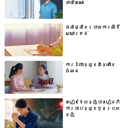
សម្រាប់ខ្ញុំ។ ខ្ញុំមិនបានសរសេរសំបុត្រ
ទាល់តែសោះ
ឡើយ។ ខ្ញុំបានអធិស្ឋានទៅកាន់ព្រះជាម្ចាស់
អំពីការលំបាករបស់ខ្ញុំ។ ក្រោយមក ខ្ញុំអាន
ផលផ្លែនៃរបាយការណ៍ដ៏
ព្រះបន្ទូលរបស់ព្រះជាម្ចាស់ទាំងនេះ «
អ្នក
ស្មោះត្រង់
រាល់គ្នានិយាយថា អ្នកគិតគូរអំពីបន្ទុក
របស់ព្រះជាម្ចាស់ ហើយនឹងការពារនូវទី
បន្ទាល់របស់ពួកជំនុំ ប៉ុន្តែក្នុងចំណោម
អ្នក តើនរណាដែលគិតគូរអំពីបន្ទុករបស់
ការរំដោះខ្លួនពីខ្នោះនៃ
ចំណង
ព្រះជាម្ចាស់ដោយពិតប្រាកដ? ចូរសួរ
ខ្លួនឯងទៅមើលថា៖ តើអ្នកជាមនុស្សម្នាក់
ដែលបានបង្ហាញការគិតគូរអំពីបន្ទុករបស់
ទ្រង់មែនដែរឬទេ? តើអ្នកអាចប្រតិបត្តិ
មេរៀនដែលខ្ញុំបានរៀនពី
ការចាប់ខ្លួនកូនប្រុស
សេចក្ដីពិតដើម្បីទ្រង់បានដែរឬទេ? តើអ្នក
ខ្ញុំ
អាចក្រោកឈរឡើង និងនិយាយដើម្បីខ្ញុំបាន