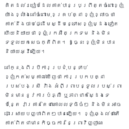
គិតដល់របៀបដែលគាត់បានប្រព្រឹត្តចំពោះខ្ញុំ
យ៉ាងខ្លាំងនៅចំពោះមុខគ្រប់គ្នា ខ្ញុំខ្លាចថា
គាត់នឹងចាប់ផ្ដើមស្ដីបន្ទោសខ្ញុំម្ដងទៀត
ហើយនិយាយថា ខ្ញុំក្រអឺតក្រទម និងមិន
ទទួលយកសេចក្តីពិត។ ដូច្នេះ ខ្ញុំមិនបាន
និយាយអ្វីឡើយ។
នៅក្នុងពីរបីការប្រជុំបន្ទាប់
ខ្ញុំកត់សម្គាល់ឃើញថា ការប្រកបគ្នា
របស់បងស្រី វ៉ាង អំពីព្រះបន្ទូលរបស់ព្រះ
មិនមាននូវការបំភ្លឺ ឬភាពជាក់ស្ដែងទេ
ប៉ុន្តែ វាគ្រាន់តែជាគោលលទ្ធិចំៗ និងមិនអាច
ដោះស្រាយបញ្ហាពិតៗបានឡើយ។ ខ្ញុំឆ្ងល់ថាតើ
គាត់ពិតជាមានកិច្ចការនៃព្រះវិញ្ញាណ