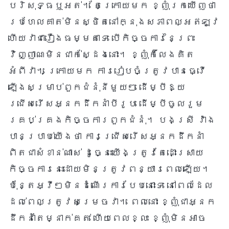
បរិសុទ្ធឬអត់។ តែក្រោយមក ខ្ញុំរកឃើញថា
ប្រហែលគាត់មិនស្ថិតនៅក្នុងសភាពល្អឥឡូវ
ហើយវាជារឿងធម្មតាទេ បើកិច្ចការនៃព្រះ
វិញ្ញាណមិនជាក់ស្ដែងនោះ។ ខ្ញុំក៏លែងគិត
អំពីវា។ ក្រោយមក ការរៀបចំត្រូវបានធ្វើ
ឡើងសម្រាប់ពួកជំនុំនីមួយៗ ដើម្បីឱ្យ
ជ្រើសរើសអ្នកដឹកនាំបីរូប ដើម្បីចូលរួម
គ្រប់គ្រងកិច្ចការពួកជំនុំ។ បងស្រី វ៉ាង
បានប្រាប់យើងថា ការជ្រើសរើសអ្នកដឹកនាំ
ពិតជាសំខាន់ណាស់ ដូច្នេះយើងត្រូវតែដោះស្រាយ
កិច្ចការនេះដោយមិនត្រូវពន្យារពេលឡើយ។
ប៉ុន្តែអ្វីៗមិនដំណើរការបែបនោះទេ នៅពេលដែល
ដល់ពេលត្រូវសម្រេចវា។ ពេលនោះ ខ្ញុំជាអ្នក
ដឹកនាំតែម្នាក់គត់ ហើយពេលខ្លះ ខ្ញុំមិនអាច