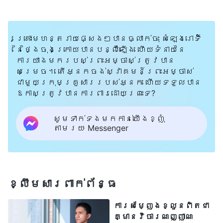
ទទួលយក នោះវាជារឿងល្អណាស់ ចុះបើមិន
ទទួលយកវិញ គាត់អាចបង្កការលំបាកដល់
ខ្ញុំ ហើយអាចថែមទាំងរកលេស ដើម្បីបណ្ដេញ
គ្រោះមហន្តរាយផ្សេងៗបានធ្លាក់ចុះ សំឡេងរោទិ៍
ខ្ញុំចេញទៀតផង។ ខ្ញុំក៏សម្រេចចិត្ត
នៃថ្ងៃចុងក្រោយបានបន្លឺឡើង ហើយទំនាយនៃ
ការយាងមករបស់ព្រះអម្ចាស់ត្រូវបាន
បំភ្លេចអំពីរឿងនេះ។ ខ្ញុំក៏ទម្លាក់ប៊ិកចុះ ហើយ
សម្រេច។ តើអ្នកចង់ស្វាគមន៍ព្រះអម្ចាស់
ទុកវាចោល។ តែក្រោយមក ខ្ញុំមានអារម្មណ៍
ជាមួយក្រុមគ្រួសាររបស់អ្នក ហើយទទួលបាន
ឱកាសត្រូវបានការពារដោយព្រះទេ?
មិនស្រួល។ ខ្ញុំបានឃើញបញ្ហារបស់គាត់
ច្បាស់ក្រឡែត ដោយមិននិយាយសូម្បីតែពាក្យ
សូមទាក់ទងមកកាន់យើងខ្ញុំ
តាមរយៈ Messenger
មួយម៉ាត់។ នោះមិនមែនជាបំណងព្រះហឫទ័យ
របស់ព្រះឡើយ។ ខ្ញុំដឹងថា ខ្ញុំត្រូវតែនិយាយ
អ្វីម្យ៉ាង។ តែខ្ញុំនៅតែមិនអាចសរសេរនៅ
លើក្រដាសដដែល។ ខ្ញុំមិនអាចសរសេរ
ខ្លឹមសារ​ពាក់ព័ន្ធ
សំបុត្រ ហើយខ្ញុំក៏មិនអាចមិនសរសេរវានោះ
ការសម្ញែងខ្លួនពិតជា
ដែរ។ វាពិតជាប្រទាញប្រទង់ខ្លាំងណាស់
គ្មានវិចារណញ្ញាណ