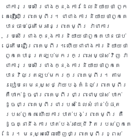
ជាការប្រសើរជាងក្នុងការដែលនិយាយថា ពួក
គេជឿលើព្រះគម្ពីរ។ ជាជាងការនិយាយថាពួកគេ
បានចាប់ផ្តើមអានព្រះគម្ពីរ វាជាការ
ប្រសើរជាងក្នុងការនិយាយថាពួកគេបានចាប់
ផ្តើមជឿព្រះគម្ពីរ។ ហើយជាជាងការនិយាយថា
ពួកគេបានត្រឡប់មករកព្រះអម្ចាស់វិញ វា
ជាការប្រសើរជាងក្នុងការនិយាយថាពួកគេ
បានវិលត្រឡប់មករកព្រះគម្ពីរ។ តាម
របៀបនេះ មនុស្សថ្វាយបង្គំដល់ព្រះគម្ពីរ
គឺហាក់ដូចជាព្រះគម្ពីរជាព្រះជាម្ចាស់ ហាក់
ដូចជាព្រះគម្ពីរជារបស់ដែលសំខាន់បំផុត
របស់ពួកគេ ហើយការបាត់បង់ព្រះគម្ពីរ គឺ
ដូចគ្នានឹងការបាត់បង់អាយុជីវិតរបស់ពួកគេ
ដែរ។ មនុស្សមើលឃើញថាព្រះគម្ពីរខ្ពស់