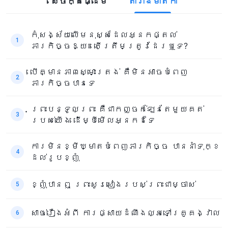
សេចក្តី​ផ្ដើម​
តារាងមាតិកា
កុំសង្ស័យលើមនុស្សដែលអ្នកផ្តល់
1
ភារកិច្ចឱ្យ៖ តើត្រឹមត្រូវដែរឬទេ?
បើគ្មានភាពស្មោះត្រង់ គឺមិនអាចបំពេញ
2
ភារកិច្ចបានទេ
ព្រះបន្ទូលព្រះ គឺជាកញ្ចក់ឡែនតែមួយគត់
3
របស់យើង ដើម្បីមើលអ្នកដទៃ
ការមិនខ្មីឃ្មាតបំពេញភារកិច្ច បាននាំទុក្ខ
4
ដល់រូបខ្ញុំ
ខ្ញុំបានឮ ព្រះសូរសៀងរបស់ព្រះជាម្ចាស់
5
សាច់រឿងអំពី ការផ្សាយដំណឹងល្អទៅគ្រូគង្វាល
6