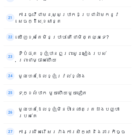
ការធ្វើជាមនុស្សប្រាកដប្រជានាំមកនូវ
21
សេចក្ដីសុខសាន្ត
ឃើញខុសតែមិនប្រាប់ តើជាមិត្តល្អទេ?
22
ទីបំផុត ខ្ញុំបានឮព្រះសូរសៀងរបស់
23
ព្រះជាម្ចាស់ហើយ
មូលហេតុដែលខ្ញុំរវល់ខ្លាំង
24
ទុក្ខលំបាក មួយហើយមួយទៀត
25
មូលហេតុដែលខ្ញុំមិនហ៊ានលាតត្រដាងបញ្ហា
26
របស់គេ
ការជ្រើសរើសរវាងការសិក្សា និងភារកិច្ច
27