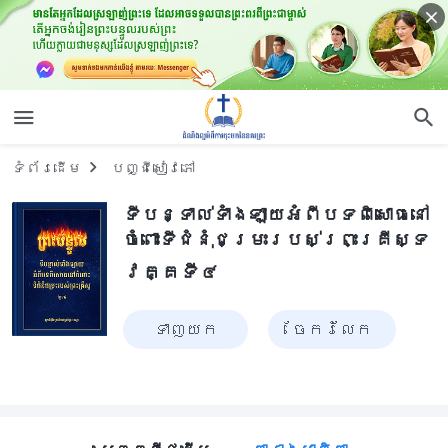
ទំព័រ​ដើម
បញ្ជីសៀវភៅ
ទីបន្ទាល់ទាំងឡាយអំពីបទពិសោធនៅ
ចំពោះទីជំនុំជម្រះរបស់ព្រះគ្រីស្ទ
វគ្គទី៤
ទាញ​យក
ចែក​រំលែក