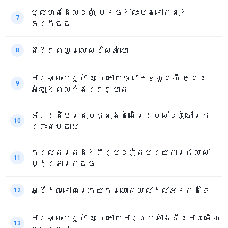
មូលហេតុដែលខ្ញុំ មិនចង់លះបង់នៅក្នុង
7
ភារកិច្ច
ជីវិតព្យួរលើសរសៃអំបោះ
8
ការឆ្លុះបញ្ចាំង ក្រោយធ្លាក់ខ្លួនឈឺ ក្នុង
9
អំឡុងពេលជំងឺរាតត្បាត
ភាពរដិបរដុបក្នុងដំណើររបស់ខ្ញុំទៅរក
10
ព្រះជាម្ចាស់
ការលាតត្រដាងពីរូបខ្ញុំតាមរយៈការផ្លាស់
11
ប្ដូរភារកិច្ច
អ្វីដែលនៅពីក្រោយការយោគយល់ដល់អ្នកដទៃ
12
ការឆ្លុះបញ្ចាំង ក្រោយការប្រឆាំងនឹងការមើល
13