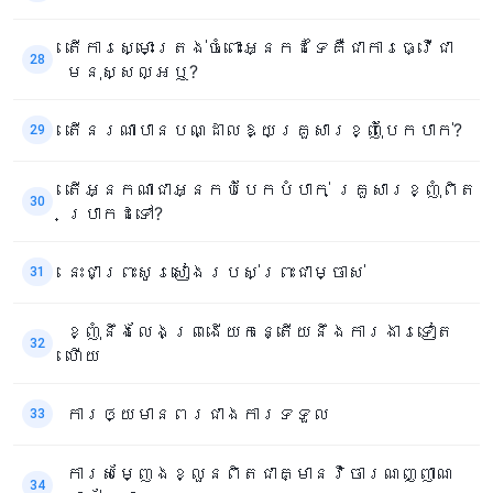
តើការស្មោះត្រង់ចំពោះអ្នកដទៃគឺជាការធ្វើជា
28
មនុស្សល្អឬ?
តើនរណាបានបណ្ដាលឱ្យគ្រួសារខ្ញុំបែកបាក់?
29
តើអ្នកណាជាអ្នកបំបែកបំបាក់ គ្រួសារខ្ញុំពិត
30
ប្រាកដទៅ?
នេះជាព្រះសូរសៀងរបស់ព្រះជាម្ចាស់
31
ខ្ញុំនឹងលែងព្រងើយកន្តើយនឹងការងារទៀត
32
ហើយ
ការឲ្យមានពរជាងការទទួល
33
ការសម្ញែងខ្លួនពិតជាគ្មានវិចារណញ្ញាណ
34