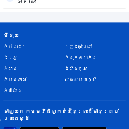
ទាល់តែសោះ
មីនុយ
ទំព័រ​ដើម
បញ្ជីសៀវភៅ
វីដេអូ
ទំនុកតម្កើង
អំណាន
ដំណឹងល្អ
ទីបន្ទាល់
យុគសម័យថ្មី
អំពីយើង
ទាញយក កម្មវិធីពួកជំនុំនៃព្រះដ៏មានគ្រប់
ព្រះចេស្ដា