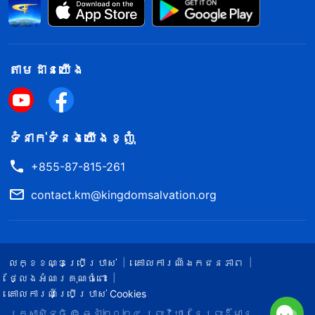
តាម​ដាន​យើង​
ទំនាក់​ទំនង​យើង​ខ្ញុំ
+855-87-815-261
contact.km@kingdomsalvation.org
លក្ខខណ្ឌ​ប្រើប្រាស់​
គោលការណ៍ឯកជនភាព
ថ្លែងអំណរគុណចំពោះ
គោលការណ៍ប្រើប្រាស់ Cookies
រក្សាសិទ្ធិ © ឆ្នាំ២០២៤
ព្រះ​វិហារនៃព្រះដ៏មាន