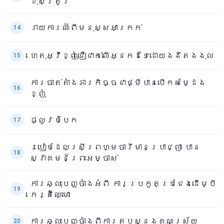
ខុសត្រូវ
រាយការណ៍ពីមនុស្សអាក្រក់
14
ហេតុអ្វីខ្ញុំជឿជាក់លើអ្នកដទៃដោយងងឹតងងុល
15
ការចាត់តាំងភារកិច្ចជាថ្មីបានបើកសម្ដែង
16
ខ្ញុំ
ផ្លូវបំបែក
17
របៀបដែលស្រីព្រហ្មចារីមានប្រាជ្ញា បាន
18
ស្វាគមន៍ព្រះអម្ចាស់
ការឆ្លុះបញ្ចាំងអំពី ការប្រកួតប្រជែងដើម្បី
19
កេរ្តិ៍ឈ្មោះ
ការឆ្លុះបញ្ចាំងពីការតបស្នងគុណស្រ័យ
20