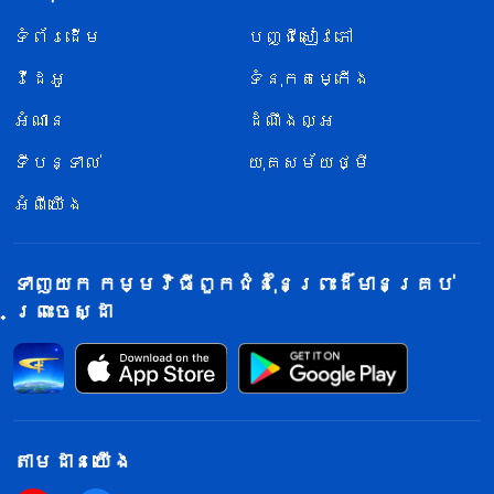
ទំព័រ​ដើម
បញ្ជីសៀវភៅ
វីដេអូ
ទំនុកតម្កើង
អំណាន
ដំណឹងល្អ
ទីបន្ទាល់
យុគសម័យថ្មី
អំពីយើង
ទាញយក កម្មវិធីពួកជំនុំនៃព្រះដ៏មានគ្រប់
ព្រះចេស្ដា
តាម​ដាន​យើង​