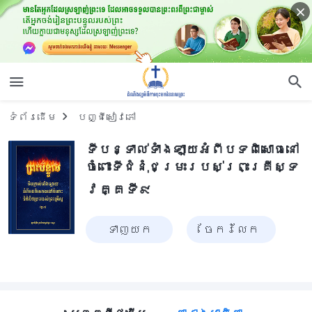
ទំព័រ​ដើម
បញ្ជីសៀវភៅ
ទីបន្ទាល់ទាំងឡាយអំពីបទពិសោធនៅ
ចំពោះទីជំនុំជម្រះរបស់ព្រះគ្រីស្ទ
វគ្គទី៩
ទាញ​យក
ចែក​រំលែក