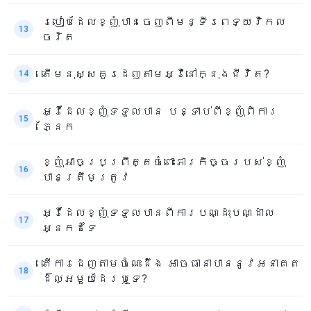
របៀបដែលខ្ញុំបានចេញពីមន្ទីរពេទ្យវិកល
13
ចរិត
តើមនុស្សគួរដេញតាមអ្វីនៅក្នុងជីវិត?
14
អ្វីដែលខ្ញុំទទួលបាន បន្ទាប់ពីខ្ញុំពិការ
15
ភ្នែក
ខ្ញុំអាចប្រព្រឹត្តចំពោះភារកិច្ចរបស់ខ្ញុំ
16
បានត្រឹមត្រូវ
អ្វីដែលខ្ញុំទទួលបានពីការបណ្ដុះបណ្ដាល
17
អ្នកដទៃ
តើការដេញតាមចំណេះដឹង អាចធានាបាននូវអនាគត
18
ដ៏ល្អមួយដែរឬទេ?