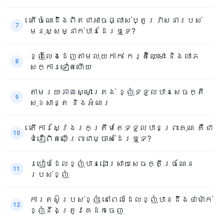
តើចំណេះដឹងពិតជាអាចផ្លាស់ប្តូរវាសនារបស់
7
មនុស្សម្នាក់បានដែរឬទេ?
ខ្ញុំលែងដេញតាមលុយកាក់ កេរ្តិ៍ឈ្មោះ និងលាភ
8
សក្ការៈទៀតហើយ
តាមរយៈភាពស្មោះត្រង់ ខ្ញុំទទួលបានសេចក្តី
9
សុខសាន្ត និងអំណរ
តើការស្វែងរកត្រឹមតែទទួលបានព្រះគុណ គឺជា
10
ជំនឿពិតលើព្រះជាម្ចាស់ដែរឬទេ?
របៀបដែលខ្ញុំបានដោះស្រាយសេចក្តីច្រណែន
11
របស់ខ្ញុំ
ការតស៊ូរបស់ខ្ញុំ នៅពេលដែលខ្ញុំបានដឹងថាម៉ាក់
12
ខ្ញុំនឹងត្រូវគេដកចេញ