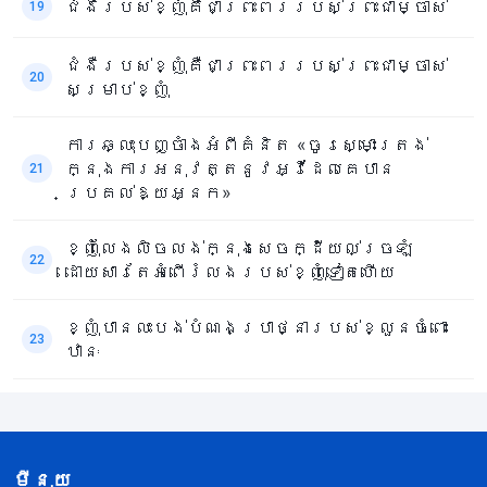
ជំងឺរបស់ខ្ញុំគឺជាព្រះពររបស់ព្រះជាម្ចាស់
19
ជំងឺរបស់ខ្ញុំគឺជាព្រះពររបស់ព្រះជាម្ចាស់
20
សម្រាប់ខ្ញុំ
ការឆ្លុះបញ្ចាំងអំពីគំនិត «ចូរស្មោះត្រង់
ក្នុងការអនុវត្តនូវអ្វីដែលគេបាន
21
ប្រគល់ឱ្យអ្នក»
ខ្ញុំលែងលិចលង់ក្នុងសេចក្ដីយល់ច្រឡំ
22
ដោយសារតែអំពើរំលងរបស់ខ្ញុំទៀតហើយ
ខ្ញុំបានលះបង់បំណងប្រាថ្នារបស់ខ្លួនចំពោះ
23
ឋានៈ
មីនុយ