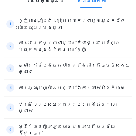
សេចក្តី​ផ្ដើម​
តារាងមាតិកា
ខ្ញុំបានរៀនពីរបៀបសហការជាមួយអ្នកដទៃ
1
ដោយចុះសម្រុងគ្នា
ការដើរតាមព្រះជាម្ចាស់គឺជាជម្រើសដ៏ល្អ
2
បំផុតក្នុងជីវិតរបស់ខ្ញុំ
គ្មានការបែងចែកឋានៈរវាងភារកិច្ចផ្សេងៗ
3
គ្នាទេ
ការឆ្លុះបញ្ចាំងបន្ទាប់ពីការលាក់បាំងកំហុស
4
ជម្រើសរបស់អ្នកគ្រប់គ្រងផ្នែកលក់
5
ម្នាក់
អ្វីដែលខ្ញុំទទួលបានបន្ទាប់ពីបរាជ័យ
6
ដ៏ជូរចត់