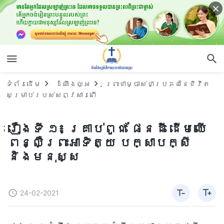
ទំព័រ​ដើម
ដំណឹងល្អ
ព្រះជាម្ចាស់ជាប្រភពនៃជីវិត
សម្រាប់របស់សព្វសារពើ
រឿងទី ១៖ គ្រាប់ពូជ ផែនដី ដើមឈើ
ពន្លឺព្រះអាទិត្យ បក្សាបក្សី
និងមនុស្ស
24-02-2021