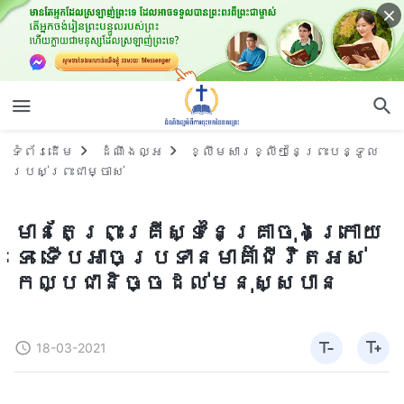
ទំព័រ​ដើម
ដំណឹងល្អ
ខ្លឹមសារខ្លីៗនៃព្រះបន្ទូល
របស់ព្រះជាម្ចាស់
មានតែព្រះគ្រីស្ទនៃគ្រាចុងក្រោយ
ទេ ទើបអាចប្រទានមាគ៌ាជីវិតអស់
កល្បជានិច្ចដល់មនុស្សបាន
18-03-2021