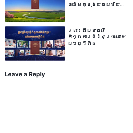
ផ្តើមក្នុងយុគសម័យ
ថ្មីមួយ
ព្រះគ្រីស្ទធ្វើ
កិច្ចការជំនុំជម្រះ ដោយ
សេចក្ដីពិត
Leave a Reply