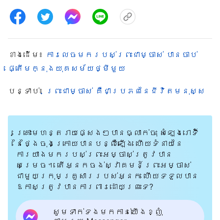
ខាង​ដើម៖
ការលេចមករបស់ព្រះជាម្ចាស់ បានចាប់
ផ្តើមក្នុងយុគសម័យថ្មីមួយ
បន្ទាប់៖
ព្រះជាម្ចាស់ គឺជាប្រភពនៃជីវិតមនុស្ស
គ្រោះមហន្តរាយផ្សេងៗបានធ្លាក់ចុះ សំឡេងរោទិ៍
នៃថ្ងៃចុងក្រោយបានបន្លឺឡើង ហើយទំនាយនៃ
ការយាងមករបស់ព្រះអម្ចាស់ត្រូវបាន
សម្រេច។ តើអ្នកចង់ស្វាគមន៍ព្រះអម្ចាស់
ជាមួយក្រុមគ្រួសាររបស់អ្នក ហើយទទួលបាន
ឱកាសត្រូវបានការពារដោយព្រះទេ?
សូមទាក់ទងមកកាន់យើងខ្ញុំ