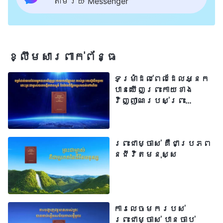
តាមរយៈ Messenger
ខ្លឹមសារ​ពាក់ព័ន្ធ
ទម្រាំដល់ពេលដែលអ្នក
បានឃើញព្រះកាយខាង
វិញ្ញាណរបស់ព្រះ
យេស៊ូវពីចម្ងាយ នោះ
ព្រះជាម្ចាស់បានបង្កើត
ឋានសួគ៌ និងផែនដីថ្មី
ព្រះជាម្ចាស់ គឺជាប្រភព
រួចស្រេចបាត់ទៅហើយ
នៃជីវិតមនុស្ស
ការលេចមករបស់
ព្រះជាម្ចាស់ បានចាប់