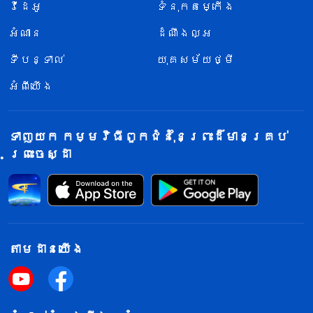
វីដេអូ
ទំនុកតម្កើង
អំណាន
ដំណឹងល្អ
ទីបន្ទាល់
យុគសម័យថ្មី
អំពីយើង
ទាញយក កម្មវិធីពួកជំនុំនៃព្រះដ៏មានគ្រប់
ព្រះចេស្ដា
តាម​ដាន​យើង​