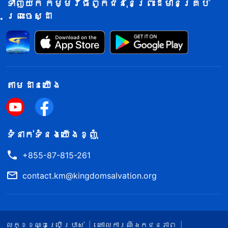
ទាញយក កម្មវិធីពួកជំនុំនៃព្រះដ៏មានគ្រប់
ស្របពេលដែលខ្ញុំកំពុងខ្វល់ខ្វាយ គាត់
ព្រះចេស្ដា
ក៏បានសួរខ្ញុំថា «តើអ្នកបានពិនិត្យមើល
សម្ភារៈទាំងអស់ហើយឬនៅ?» ខ្ញុំបានគិតថា «តើ
គាត់បានមើលដឹងថាមានរឿងមិនប្រក្រតី
មែនទេ?» ខ្ញុំមានអារម្មណ៍ថាភ័យខ្លាច
តាម​ដាន​យើង​
បន្តិច ហើយក៏និយាយទាំងមានអារម្មណ៍ខុសថា
«បាទ ខ្ញុំពិនិត្យហើយ»។ នឹកស្មានមិនដល់
គាត់គ្រាន់តែមើលតម្លៃ ហើយក៏ស៊ីញ៉េ ហើយប្រាប់
ទំនាក់​ទំនង​យើង​ខ្ញុំ
ម្ចាស់ហាងឱ្យទៅបើកលុយនៅផ្នែកហិរញ្ញវត្ថុ
+855-87-815-261
ដោយផ្ទាល់តែម្តង។ ពេលនោះ ខ្ញុំក៏ចាប់
ផ្តើមធូរទ្រូងបន្តិច។ ខ្ញុំគិតក្នុង
contact.km@kingdomsalvation.org
ចិត្តថា «ថ្ងៃក្រោយ យកល្អកុំធ្វើរឿងខុស
មនសិការបែបនេះច្រើនពេកអី។ បើខ្ញុំនៅតែធ្វើ
មនសិការរបស់ខ្ញុំនឹងមិនស្ងប់ឡើយ!»
លក្ខខណ្ឌ​ប្រើប្រាស់​
គោលការណ៍ឯកជនភាព