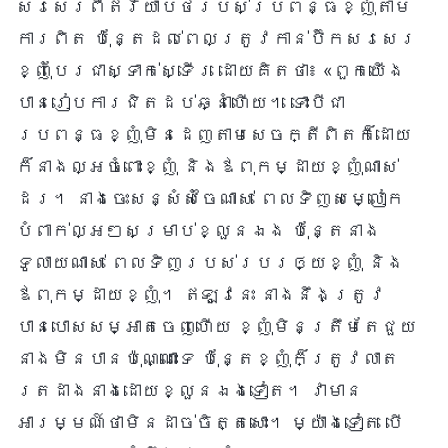
សរសេរពីឥរិយាបថរបស់ប្រពន្ធខ្ញុំតាម
ការពិត ប៉ុន្តែដល់ពេលត្រូវកាន់ប៊ិកសរសេរ
ខ្ញុំបែរជាស្ទាក់ស្ទើរ ដោយគិតថា៖ «ពួកយើង
បានរៀបការជិតដប់ឆ្នាំហើយ។ ទោះបីជា
ប្រពន្ធខ្ញុំមិនដេញតាមសេចក្តីពិតក៏ដោយ
ក៏នាងល្អចំពោះខ្ញុំ និងឪពុកម្ដាយខ្ញុំណាស់
ដែរ។ នាងចេះសន្សំសំចៃណាស់ ពេលទិញសម្លៀក
បំពាក់ល្អៗសម្រាប់ខ្លួនឯង ប៉ុន្តែនាង
ទូលាយណាស់ ពេលទិញរបស់របរឲ្យខ្ញុំ និង
ឪពុកម្ដាយខ្ញុំ។ ឥឡូវនេះ នាងនឹងត្រូវ
បានបោសសម្អាតចេញហើយ ខ្ញុំមិនត្រឹមតែជួយ
នាងមិនបានប៉ុណ្ណោះទេ ប៉ុន្តែខ្ញុំក៏ត្រូវលាត
ត្រដាងនាងដោយខ្លួនឯងទៀត។ វាមាន
អារម្មណ៍ថាមិនដាច់ចិត្តសោះ។ ម្យ៉ាងទៀត បើ