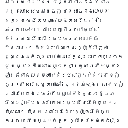
អាចរស់រានបាន។ ប៉ុន្តែបើនាងដឹងថា នាង
ត្រូវបោសសម្អាតចេញ នាងអាចនឹងបោះបង់
ខ្លួនឯង ហើយបណ្តោយឱ្យអ្វីៗកាន់តែ
អាក្រក់ទៅៗ។ ចាកចេញពីព្រះជាម្ចាស់
ទាំងស្រុង ហើយដើរតាមចរន្តលោកីយ៍
មិនខាន»។ គិតដល់ចំណុចនេះ ខ្ញុំក៏ឃើញថា
ខ្លួនឯងកំពុងជាប់គាំងនៅក្នុងភាពទាល់ច្រក
មួយ ម្ខាងគឺមនោសញ្ចេតនាគ្រួសារ ហើយម្ខាង
ទៀតគឺជាផលប្រយោជន៍របស់ពួកជំនុំ។ តើខ្ញុំ
គួរជ្រើសរើសមួយណាទៅ? ក្នុងអំឡុងពេលនោះ ខ្ញុំ
គ្រាន់តែចង់គេចវេះពីបញ្ហាទាំងមូលនេះ ដូច្នេះ
ហើយខ្ញុំក៏បានផ្ដោតអារម្មណ៍តែលើកិច្ចការ
ប៉ុណ្ណោះ។ ប៉ុន្តែ រាល់ពេលដែលខ្ញុំធ្វើកិច្ច
ការចប់ ហើយស្ងប់ចិត្ត ខ្ញុំតែងតែគិតពីរឿង