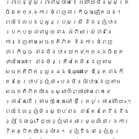
ព្រះបន្ទូលព្រះជាម្ចាស់ដែរ ហើយមិនស្ម័គ្រ
ចិត្តក្នុងការបំពេញភារកិច្ចទៀតផង។
ពេលដែលបងប្អូនប្រុសស្រី និងខ្ញុំបាន
ប្រកបគ្នាជាមួយនាង អំពីសារៈសំខាន់នៃ
ការដេញតាមសេចក្តីពិត និងការបំពេញ
ភារកិច្ច នាងមិនបានយកទុកក្នុងចិត្ត
ទាល់តែសោះ។ នាងមិនត្រឹមតែមិនដេញតាម
សេចក្តីពិតខ្លួនឯងប៉ុណ្ណោះទេ ប៉ុន្តែនាងក៏
តែងតែប្រាប់ខ្ញុំថា «បងមិនចាំបាច់ដេញតាម
សេចក្តីពិតយ៉ាងឧស្សាហ៍ព្យាយាមពេកទេ
គ្រាន់តែដើរតាមៗតែគេទៅ គឺគ្រប់គ្រាន់ហើយ»។
ពេលដែលខ្ញុំមិនស្ដាប់នាង នាងតែងតែខឹងនឹង
ខ្ញុំ ដែលធ្វើឲ្យខ្ញុំមានអារម្មណ៍ថារងការ
រឹតត្បិតយ៉ាងខ្លាំង។ ខ្ញុំដឹងថា ខ្ញុំគួរ