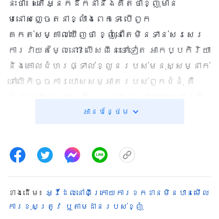
នេះថា៖ «តើអ្នកដឹកនាំនឹងគិតថាខ្ញុំមាន
មនោសញ្ចេតនាខ្លាំងពេកទេ បើពួក
គេកត់សម្គាល់ឃើញថា ខ្ញុំនៅតែមិនទាន់សរសេរ
ការវាយតម្លៃនោះ? លើសពីនេះទៅទៀត អាកប្បកិរិយា
និងគោលជំហរផ្ទាល់ខ្លួនរបស់មនុស្សម្នាក់
ទៅលើកិច្ចការបោសសម្អាតរបស់ពួកជំនុំ គឺ
សំខាន់ណាស់។ ការមិនប្រកាន់ខ្ជាប់គោលការណ៍
អានបន្ថែម
និងមិនការពារកិច្ចការរបស់ពួកជំនុំ
មានន័យថា កំពុងឈរនៅខាងសាតាំងហើយ»។ ដោយ
មានគំនិតបែបនេះនៅក្នុងចិត្ត ខ្ញុំក៏ចាប់
ផ្ដើមសរសេរការវាយតម្លៃពីប្រពន្ធរបស់
ខ្ញុំ។ ប៉ុន្តែ ពេលដែលខ្ញុំកំពុងសរសេរ
មនោសញ្ចេតនារបស់ខ្ញុំក៏លេចឡើងមកវិញ
ខាង​ដើម៖
អ្វីដែលនៅពីក្រោយការខកខានមិនបានមើល
ហើយខ្ញុំគិតថា៖ «បើខ្ញុំសរសេរសេចក្ដី
ការខុសត្រូវ ឬតាមដានរបស់ខ្ញុំ