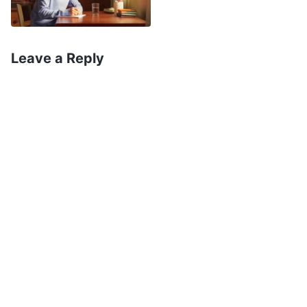
ដើម្បីអធិដ្ឋាន និងឆ្លុះបញ្ចាំងពី
ខ្លួនឯង។
Leave a Reply
អំឡុងពេលឆ្លុះបញ្ចាំង ខ្ញុំបានអាន
ព្រះបន្ទូលរបស់ព្រះជាម្ចាស់មួយវគ្គ៖
«
អ្នករាល់គ្នានិយាយថា អ្នកគិតគូរអំពី
បន្ទុករបស់ព្រះជាម្ចាស់ ហើយនឹងការពារទី
បន្ទាល់របស់ពួកជំនុំ ប៉ុន្តែក្នុងចំណោម
អ្នក តើនរណាដែលគិតគូរអំពីបន្ទុករបស់
ព្រះជាម្ចាស់ដោយពិតប្រាកដ? ចូរសួរ
ខ្លួនឯងទៅមើលថា៖ តើអ្នកជាមនុស្សម្នាក់
ដែលបង្ហាញពីការគិតគូរដល់បន្ទុករបស់
ព្រះជាម្ចាស់ដែរឬទេ? តើអ្នកអាចអនុវត្ត
សេចក្ដីសុចរិតដើម្បីព្រះជាម្ចាស់បានដែរឬ
ទេ? តើអ្នកអាចក្រោកឈរឡើង និងនិយាយដើម្បី