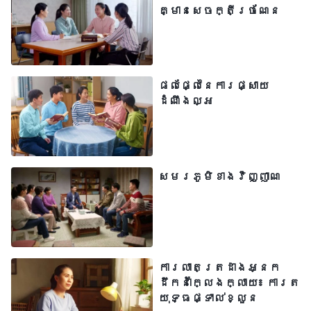
បានសរសេរសំបុត្រតបមកវិញ ដោយនិយាយថា
គ្មានសេចក្តីច្រណែន
ខ្ញុំសរសេរស្រពេចស្រពិលពេក អំពី
ឥរិយាបថរបស់ប្រពន្ធខ្ញុំ នៅក្នុងការ
វាយតម្លៃ ហើយពួកគេសុំឲ្យខ្ញុំសរសេរវាឡើង
ផលផ្លែនៃការផ្សាយ
វិញ។ ខ្ញុំមានអារម្មណ៍ពិរុទ្ធក្នុងចិត្ត
ដំណឹងល្អ
បន្តិចបន្តួច។ ខ្ញុំខ្លាចថា ការសរសេរ
លម្អិតពេក នឹងនាំឲ្យប្រពន្ធខ្ញុំ
ត្រូវបោសសម្អាតចេញ ដូច្នេះហើយ ខ្ញុំចង់
សមរភូមិខាងវិញ្ញាណ
សរសេរការវាយតម្លៃរបស់ខ្ញុំឱ្យខ្លី និង
ស្រពេចស្រពិល ដើម្បីឱ្យតែរួចពីដៃប៉ុណ្ណោះ។
ប៉ុន្តែ ព្រះជាម្ចាស់ពិនិត្យពិច័យគ្រប់យ៉ាង។
តើខ្ញុំមិនមែនកំពុងព្យាយាមបោកបញ្ឆោតទាំង
ការលាតត្រដាងអ្នក
ខ្លួនឯង និងអ្នកដទៃ ដោយការធ្វើបែបនេះ
ដឹកនាំក្លែងក្លាយ៖ ការត
ទេឬ? ដូច្នេះ ខ្ញុំបានមកចំពោះព្រះជាម្ចាស់
យុទ្ធផ្ទាល់ខ្លួន