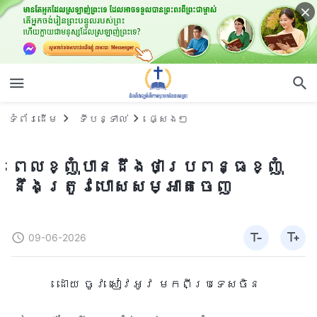
ទំព័រ​ដើម
ទីបន្ទាល់
ផ្សេងៗ
ពេលខ្ញុំបានដឹងថាប្រពន្ធខ្ញុំ
នឹងត្រូវបោសសម្អាតចេញ
09-06-2026
ដោយ ចូវ សៀវអូវ មកពីប្រទេសចិន