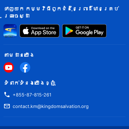
ទាញយក កម្មវិធីពួកជំនុំនៃព្រះដ៏មានគ្រប់
។
ការលេចមក និងកិច្ចការរបស់ព្រះជាម្ចាស់)
ព្រះចេស្ដា
រាល់សំណួរដែលមកពីព្រះជាម្ចាស់បានធ្វើឲ្យ
ខ្ញុំមានអារម្មណ៍ខ្មាសអៀនយ៉ាងខ្លាំង។ ខ្ញុំ
ទទួលបានការស្រោចស្រព និងការ
ផ្គត់ផ្គង់យ៉ាងច្រើន ពីព្រះបន្ទូលរបស់
ព្រះជាម្ចាស់ ហើយខ្ញុំគួរតែអនុវត្តសេចក្ដី
តាម​ដាន​យើង​
ពិត និងលាតត្រដាងពួកអ្នកមិនជឿ។ ប៉ុន្តែ
ដល់ពេលត្រូវលាតត្រដាងប្រពន្ធខ្លួនឯង
ខ្ញុំបែរជាដាច់ចិត្តធ្វើមិនបានឡើយ ហើយថែម
ទំនាក់​ទំនង​យើង​ខ្ញុំ
ទាំងប្រើការបោកបញ្ឆោត ដើម្បីបោកប្រាស់
+855-87-815-261
អ្នកដឹកនាំទៀតផង។ ខ្ញុំសុខចិត្តរក្សា
contact.km@kingdomsalvation.org
ទុកអ្នកមិនជឿនៅក្នុងពួកជំនុំ ជាជាងការ
អនុវត្តសេចក្ដីពិត។ ខ្ញុំពិតជាអាត្មា
និយមណាស់ ហើយគ្មានភាពស្មោះត្រង់ចំពោះព្រះជា