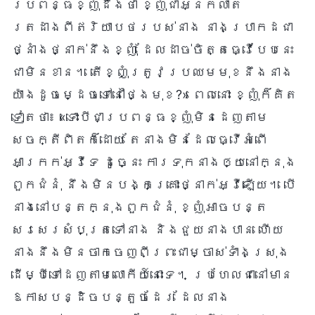
ប្រពន្ធខ្ញុំដឹងថា ខ្ញុំជាអ្នកលាត
ត្រដាងពីឥរិយាបថរបស់នាង នាងប្រាកដជា
ថ្នាំងថ្នាក់នឹងខ្ញុំ ដែលដាច់ចិត្តធ្វើបែបនេះ
ជាមិនខាន។ តើខ្ញុំត្រូវប្រឈមមុខនឹងនាង
យ៉ាងដូចម្ដេចទៅនៅថ្ងៃមុខ?» ពេលនោះ ខ្ញុំក៏គិត
ទៀតថា៖ «ទោះបីជាប្រពន្ធខ្ញុំមិនដេញតាម
សេចក្តីពិតក៏ដោយ តែនាងមិនដែលធ្វើអំពើ
អាក្រក់អ្វីទេ ដូច្នេះ ការទុកនាងឲ្យនៅក្នុង
ពួកជំនុំ នឹងមិនបង្កគ្រោះថ្នាក់អ្វីឡើយ។ បើ
នាងនៅបន្តក្នុងពួកជំនុំ ខ្ញុំអាចបន្ត
សរសេរសំបុត្រទៅនាង និងជួយនាងបាន ហើយ
នាងនឹងមិនចាកចេញពីព្រះជាម្ចាស់ទាំងស្រុង
ដើម្បីទៅដេញតាមលោកីយ៍នោះទេ។ ប្រហែលជានៅមាន
ឱកាសបន្ដិចបន្តួចដែរ ដែលនាង