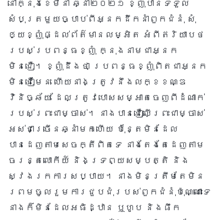
នៅក្នុងខែមីនា ឆ្នាំ២០២១ ខ្ញុំបានទទួល
សំបុត្រមួយច្បាប់ពីអ្នកដឹកនាំពួកជំនុំ សុំ
ឲ្យខ្ញុំផ្ដល់ព័ត៌មានលម្អិត អំពីឥរិយាបថ
របស់ប្រពន្ធខ្ញុំ ក្នុងនាមជាអ្នក
មិនជឿ។ ខ្ញុំដឹងថា ប្រពន្ធខ្ញុំពិតជាអ្នក
មិនជឿមែន ហើយនាងត្រូវនឹងលក្ខខណ្ឌ
វិនិច្ឆ័យ ដែលត្រូវបោសសម្អាតចេញពីដំណាក់
របស់ព្រះជាម្ចាស់។ នាងបានជឿលើព្រះជាម្ចាស់
អស់ជាច្រើនឆ្នាំមកហើយ ប៉ុន្តែមិនដែល
បានដេញតាមសេចក្តីពិតទេ នាងតែងតែដេញតាម
ចរន្តលោកីយ៍ និងទ្រព្យសម្បត្តិ និង
ស្វែងរកការសប្បាយ។ នាងមិនត្រឹមតែមិន
ព្រមចូលរួមការជួបជុំរបស់ពួកជំនុំប៉ុណ្ណោះទេ
នាងក៏មិនដែលអធិដ្ឋាន ឬហូប និងផឹក