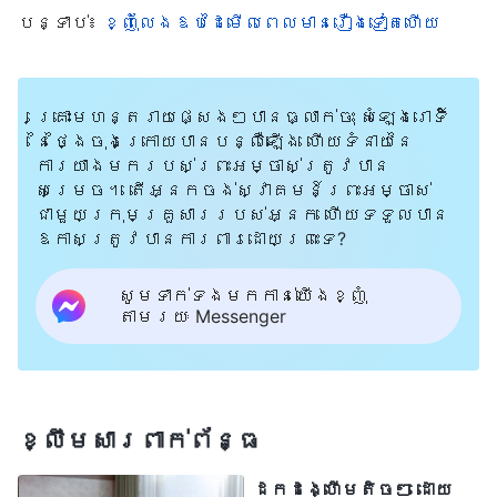
លម្អិតទាំងអស់ពីឥរិយាបថរបស់ប្រពន្ធ
បន្ទាប់៖
ខ្ញុំលែងឱបដៃមើលពេលមានរឿងទៀតហើយ
ខ្ញុំ ក្នុងនាមជាអ្នកមិនជឿនោះ នាងច្បាស់ជា
នឹងត្រូវបោសសម្អាតចេញមិនខាន។ យកល្អ
ខ្ញុំគ្រាន់តែសរសេរខ្លីៗទៅបានហើយ»។ ក្រោយ
គ្រោះមហន្តរាយផ្សេងៗបានធ្លាក់ចុះ សំឡេងរោទិ៍
នៃថ្ងៃចុងក្រោយបានបន្លឺឡើង ហើយទំនាយនៃ
សរសេរការវាយតម្លៃរួច ខ្ញុំមានអារម្មណ៍
ការយាងមករបស់ព្រះអម្ចាស់ត្រូវបាន
មិនស្រួលក្នុងចិត្តបន្តិច។ «ការធ្វើបែប
សម្រេច។ តើអ្នកចង់ស្វាគមន៍ព្រះអម្ចាស់
ជាមួយក្រុមគ្រួសាររបស់អ្នក ហើយទទួលបាន
នេះ តើខ្ញុំមិនមែនកំពុងមានចេតនាលាក់បាំងរឿង
ឱកាសត្រូវបានការពារដោយព្រះទេ?
រ៉ាវទេឬ?» ប៉ុន្តែពេលនោះ ខ្ញុំក៏គិតថា៖ «ទោះយ៉ាងណា
ក៏ដោយ ខ្ញុំបានសរសេរវារួចហើយ។ ដោយសារ
សូមទាក់ទងមកកាន់យើងខ្ញុំ
តាមរយៈ Messenger
អ្នកដឹកនាំក៏បានដឹងពីឥរិយាបថខ្លះៗរបស់
នាងរួចហើយដែរ អ៊ីចឹង ការមិនផ្ដល់ព័ត៌មាន
លម្អិតពេក គួរតែមិនអីនោះទេ»។ ដូច្នេះ ខ្ញុំ
ក៏បានប្រគល់ការវាយតម្លៃរបស់ខ្ញុំ ទៅឲ្យ
ខ្លឹមសារ​ពាក់ព័ន្ធ
អ្នកដឹកនាំ។ មួយរយៈក្រោយមក អ្នកដឹកនាំ
ដកដង្ហើមតិចៗ ដោយ