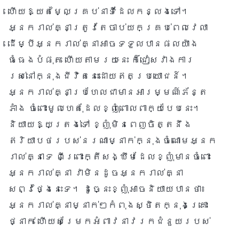
ហើយឱ្យតម្លៃគ្រប់នាទីដែលកន្លងទៅ។
អ្នករាល់គ្នាត្រូវតែចាប់យកគ្រប់ពេលវេលា
ដើម្បីអ្នករាល់គ្នាអាចទទួលបានផលយ៉ាង
ធំធេងបំផុត ហើយតាមរយៈនេះ ក៏ជៀសវាងការ
រស់នៅក្នុងជីវិតនេះដោយឥតប្រយោជន៍។
អ្នករាល់គ្នាប្រហែលជាមានអារម្មណ៍ភ័ន្ត
ភាំង ចំពោះមូលហេតុដែលខ្ញុំពោលពាក្យបែបនេះ។
និយាយឱ្យត្រង់ទៅ ខ្ញុំមិនពេញចិត្តនឹង
ឥរិយាបថរបស់នរណាម្នាក់ក្នុងចំណោមអ្នក
រាល់គ្នាទេ ពីព្រោះក្តីសង្ឃឹមដែលខ្ញុំមានចំពោះ
អ្នករាល់គ្នា វាមិនដូចអ្នករាល់គ្នា
សព្វថ្ងៃនេះទេ។ ដូច្នេះខ្ញុំអាចនិយាយបានថា៖
អ្នករាល់គ្នាម្នាក់ៗកំពុងស្ថិតក្នុងគ្រោះ
ថ្នាក់ ហើយសម្រែកអំពាវនាវរកជំនួយរបស់