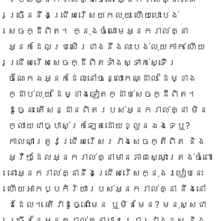
ច្រើននឹងជ្រើសរើសយកលុយ ហើយបោះបង់
សេចក្ដីពិត។ ក្នុងចំណោមអ្នករាល់គ្នា
អ្នកដែលប្រសើរជាងនឹងលះបង់លុយកាក់ ហើយ
ជ្រើសរើសសេចក្ដីពិតទាំងស្ទាក់ស្ទើរ
ចំណែកឯអ្នកដែលនៅចន្លោះកណ្ដាល ដៃម្ខាង
ក្ដាប់លុយ ដៃម្ខាងទៀតក្ដាប់សេចក្ដីពិត។
ដូច្នេះ តើសន្ដានពិតរបស់អ្នករាល់គ្នា មិន
ក្លាយជាច្បាស់ក្រឡែតដោយខ្លួនឯងទេឬ?
កាលណាត្រូវជ្រើសរើសរវាងសេចក្តីពិត និង
អ្វីៗដែលអ្នករាល់គ្នាមានភាពស្មោះត្រង់ចំពោះ
នោះអ្នករាល់គ្នានឹងជ្រើសរើសក្នុងរបៀបនេះ
ហើយអាកប្បកិរិយារបស់អ្នករាល់គ្នា នឹងនៅ
ដដែល។ តើវាដូច្នោះមែន ឬមិនមែន? មនុស្សជា
ច្រើននៃអ្នករាល់គ្នាបានរេរារវាងខុស និង