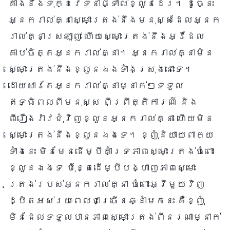
គាំងនឹងទុក្ខវេទនាផ្ទាល់ខ្លួនដែរ។ ដូច្នេះ
អ្នករាល់គ្នាស្មោះត្រង់នឹងមនុស្សដែលអ្នក
រាល់គ្នាស្រឡាញ់ ហើយស្មោះត្រង់នឹងអ្វីដែល
គាប់ចិត្តអ្នករាល់គ្នា។ អ្នករាល់គ្នាមិន
ស្មោះត្រង់នឹងខ្លួនឯងទាំងស្រុងនោះទេ។
ដោយសារតែអ្នករាល់គ្នាម្នាក់ៗទទួល
ឥទ្ធិពលពីមនុស្ស ពីព្រឹត្តិការណ៍ និង
ពីរឿងរ៉ាវជុំវិញខ្លួនអ្នករាល់គ្នា ហើយមិន
ស្មោះត្រង់នឹងខ្លួនឯងទេ។ ខ្ញុំនិយាយពាក្យ
ទាំងនេះ មិនមែនដើម្បីគាំទ្រភាពស្មោះត្រង់ចំពោះ
ខ្លួនឯងទេ ប៉ុន្តែដើម្បីបង្ហាញភាពស្មោះ
ត្រង់របស់អ្នករាល់គ្នា ចំពោះអ្វីមួយវិញ
ដ្បិតអស់រយៈពេលជាច្រើនឆ្នាំមកនេះ គឺខ្ញុំ
មិនដែលទទួលបានភាពស្មោះត្រង់ពីនរណាម្នាក់