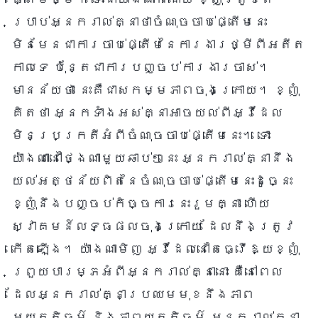
ប្រាប់អ្នករាល់គ្នាថាចំណុចចាប់ផ្តើមនេះ
មិនមែនជាការចាប់ផ្តើមនៃការងារថ្មីពីអតីត
កាលទេ ប៉ុន្តែជាការបញ្ចប់ការងារចាស់។
មានន័យថា នេះគឺជាសកម្មភាពចុងក្រោយ។ ខ្ញុំ
គិតថា អ្នកទាំងអស់គ្នាអាចយល់ពីអ្វីដែល
មិនប្រក្រតីអំពីចំណុចចាប់ផ្តើមនេះ។ ទោះ
យ៉ាងណានៅថ្ងៃណាមួយឆាប់ៗនេះ អ្នករាល់គ្នានឹង
យល់អត្ថន័យពិតនៃចំណុចចាប់ផ្តើមនេះដូច្នេះ
ខ្ញុំនឹងបញ្ចប់កិច្ចការនេះរួមគ្នា ហើយ
ស្វាគមន៍លទ្ធផលចុងក្រោយ ដែលនឹងត្រូវ
កើតឡើង។ យ៉ាងណាមិញ អ្វីដែលនៅតែធ្វើឱ្យខ្ញុំ
ព្រួយបារម្ភអំពីអ្នករាល់គ្នានោះ គឺនៅពេល
ដែលអ្នករាល់គ្នាប្រឈមមុខនឹងភាព
អយុត្តិធម៌ និងភាពយុត្តិធម៌ អ្នករាល់គ្នា