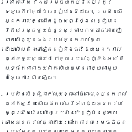
ជ្រើសរើស និងសម្រេចយកអ្វីដែលត្រូវ
ទទួលពីពាក្យដែលខ្ញុំបាននិយាយ។ ប្រសិនបើ
អ្នករាល់គ្នានៅតែដូចសព្វថ្ងៃនេះ ខ្ញុំមាន
វិធីសាស្រ្តមួយចំនួនសម្រាប់កម្ចាត់ភាពជឿ
ជាក់លើខ្លួនឯងរបស់អ្នករាល់គ្នា
ហើយលើសពីនេះទៅទៀតខ្ញុំនឹងធ្វើឱ្យអ្នករាល់
គ្នាទទួលស្គាល់ថា ពាក្យរបស់ខ្ញុំទាំងអស់ គឺ
សុទ្ធតែជាពាក្យពិត ហើយគ្មានពាក្យណាមួយ
បំភ្លៃការពិតឡើយ។
ប្រសិនបើខ្ញុំដាក់លុយខ្លះនៅចំពោះមុខអ្នករាល់
គ្នាឥឡូវនេះ ហើយផ្តល់សេរីភាពឱ្យអ្នករាល់
គ្នាជ្រើសរើស ហើយប្រសិនបើខ្ញុំមិនថ្កោល
ទោសអ្នករាល់គ្នាដោយព្រោះតែការសម្រេចចិត្ត
របស់អ្នករាល់គ្នាទេនោះ អ្នករាល់គ្នាភាគ