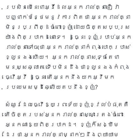
ប្រសិនបើនេះជាអ្វីដែលអ្នករាល់គ្នាជឿ វា
បញ្ជាក់បន្ថែមនូវការពិតថា អ្នករាល់គ្នា
មិនប្រព្រឹត្ដចំពោះខ្ញុំ ដោយចិត្តសប្បុរស
យ៉ាងពិតប្រាកដនោះទេ។ ដូច្នេះ ខ្ញុំប្រាប់អ្នក
រាល់គ្នាទៅចុះថា អ្នករាល់គ្នាកំពុងបោកប្រាស់
ខ្លួនឯងហើយ។ អ្នករាល់គ្នាសុទ្ធតែជា
មនុស្សឆ្លាត ទើបមិនដឹងថាខ្លួនឯងកំពុង
ធ្វើអ្វី ដូច្នេះ តើអ្នកនឹងយកអ្វីមក
ប្រឈមសម្ដីឆ្លើយតបនឹងខ្ញុំ?
សំណួរដែលធ្វើឱ្យព្រះទ័យខ្ញុំខ្វល់បំផុតគឺ
តើចិត្តរបស់អ្នករាល់គ្នាស្មោះត្រង់ចំពោះ
អ្នកណាឱ្យពិតប្រាកដ។ ខ្ញុំក៏សង្ឃឹម
ដែរថា អ្នករាល់គ្នាម្នាក់ៗនឹងព្យាយាម