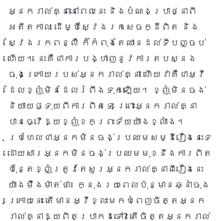
អ្នករាល់គ្នានៅពេលនេះ និងបំណងប្រាថ្នាពី
អតីតកាល ដើម្បីស្វែងរកសេចក្ដីពិត និង
ស្វែងរកពន្លឺ ក៏កំពុងតែឈានដល់ទីបញ្ចប់
ហើយ។ នេះគឺជាការបង្ហាញនូវការតបស្នង
ចុងក្រោយរបស់អ្នករាល់គ្នា ហើយវាគឺជាអ្វី
ដែលខ្ញុំមិនដែលរំពឹងទុកឡើយ។ ខ្ញុំមិនចង់
និយាយផ្ទុយពីការពិតទេ ព្រោះអ្នករាល់គ្នា
បានធ្វើឱ្យខ្ញុំខកព្រះទ័យយ៉ាងខ្លាំង។
ប្រហែលជាអ្នកមិនចង់ប្រឈមសម្ដីរឿងនេះទេ
ដោយសារអ្នកមិនចង់ប្រឈមមុខនឹងការពិត
ប៉ុន្តែខ្ញុំត្រូវតែសួរអ្នករាល់គ្នាពីរឿងនេះ
យ៉ាងម៉ឺងម៉ាត់ថា៖ ក្នុងរយៈពេលប៉ុន្មានឆ្នាំចុង
ក្រោយនេះ តើមានអ្វីខ្លះមកបំពេញចិត្តអ្នក
រាល់គ្នាឱ្យពិតប្រាកដទៅ? តើចិត្តអ្នករាល់