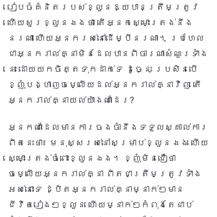
រៀបចំគំនិតរបស់ខ្លួនឱ្យបានត្រឹមត្រូវ
ហើយសួរខ្លួនឯងថា តើអ្នកស្មោះត្រង់នឹង
នរណា ហើយអ្នករស់នៅដើម្បីនរណា។ ប្រហែល
ជាអ្នករាល់គ្នាមិនដែលបានពិចារណាសំណួរទាំង
នេះ ដោយយកចិត្តទុកដាក់ទេ ដូច្នេះ ប្រសិនបើ
ខ្ញុំបង្ហាញចម្លើយដល់អ្នករាល់គ្នាវិញ តើ
អ្នករាល់គ្នាយល់យ៉ាងណាដែរ?
អ្នកណាដែលមានការចងចាំនឹងទទួលស្គាល់ការ
ពិតនេះថា៖ មនុស្សរស់នៅសម្រាប់ខ្លួនឯង ហើយ
ស្មោះត្រង់ចំពោះខ្លួនឯង។ ខ្ញុំមិនជឿថា
ចម្លើយអ្នករាល់គ្នា ពិតជាត្រឹមត្រូវទាំង
អស់នោះទេ ដ្បិតអ្នករាល់គ្នាម្នាក់ៗមាន
ជីវិតរៀងៗខ្លួន ហើយម្នាក់ៗកំពុងតែជាប់