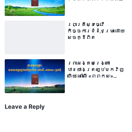
កល្បជានិច្ចដល់
មនុស្សបាន
ព្រះគ្រីស្ទធ្វើ
កិច្ចការជំនុំជម្រះ ដោយ
សេចក្ដីពិត
ព្រះអង្គសង្គ្រោះ
បានយាងត្រឡប់មកវិញ
ហើយ នៅលើ «ពពកស»
មួយដុំ
Leave a Reply