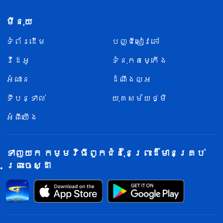
មីនុយ
ទំព័រ​ដើម
បញ្ជីសៀវភៅ
វីដេអូ
ទំនុកតម្កើង
អំណាន
ដំណឹងល្អ
ទីបន្ទាល់
យុគសម័យថ្មី
អំពីយើង
ទាញយក កម្មវិធីពួកជំនុំនៃព្រះដ៏មានគ្រប់
ព្រះចេស្ដា