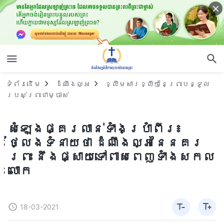
ទំព័រ​ដើម
ដំណឹងល្អ
ខ្លឹមសារខ្លីៗនៃព្រះបន្ទូល
របស់ព្រះជាម្ចាស់
សំឡេងផ្គរលាន់ទាំងប្រាំពីរ៖
ថ្លែងទំនាយថា ដំណឹងល្អនៃនគរ
ព្រះ នឹងផ្សាយទៅពាសពេញទាំងសកល
លោក
18-03-2021