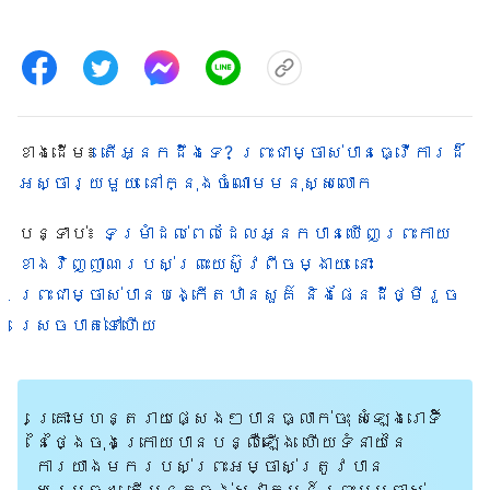
ខាង​ដើម៖
តើអ្នកដឹងទេ? ព្រះជាម្ចាស់បានធ្វើការដ៏
អស្ចារ្យមួយ នៅក្នុងចំណោមមនុស្សលោក
បន្ទាប់៖
ទម្រាំដល់ពេលដែលអ្នកបានឃើញព្រះកាយ
ខាងវិញ្ញាណរបស់ព្រះយេស៊ូវពីចម្ងាយ នោះ
ព្រះជាម្ចាស់បានបង្កើតឋានសួគ៌ និងផែនដីថ្មីរួច
ស្រេចបាត់ទៅហើយ
គ្រោះមហន្តរាយផ្សេងៗបានធ្លាក់ចុះ សំឡេងរោទិ៍
នៃថ្ងៃចុងក្រោយបានបន្លឺឡើង ហើយទំនាយនៃ
ការយាងមករបស់ព្រះអម្ចាស់ត្រូវបាន
សម្រេច។ តើអ្នកចង់ស្វាគមន៍ព្រះអម្ចាស់