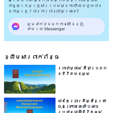
ជាមួយក្រុមគ្រួសាររបស់អ្នក ហើយទទួលបាន
ឱកាសត្រូវបានការពារដោយព្រះទេ?
សូមទាក់ទងមកកាន់យើងខ្ញុំ
តាមរយៈ Messenger
ខ្លឹមសារ​ពាក់ព័ន្ធ
ព្រះជាម្ចាស់ គឺជាប្រភព
នៃជីវិតមនុស្ស
មានតែព្រះគ្រីស្ទនៃគ្រា
ចុងក្រោយទេ ទើបអាច
ប្រទានមាគ៌ាជីវិតអស់