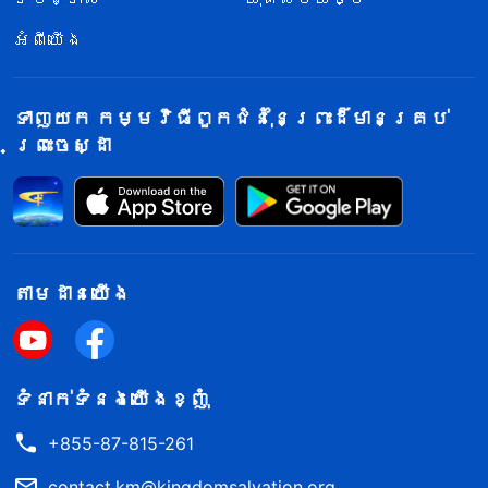
និងអ្វីដែលពួកគេមិនគួរធ្វើ ដូច្នេះ ពួកគេ
អំពីយើង
បានដឹងពីរបៀបដែលត្រូវរស់នៅ និងរបៀប
ថ្វាយបង្គំព្រះយេហូវ៉ាដ៏ជាព្រះ។ នេះជារបៀប
ទាញយក កម្មវិធីពួកជំនុំនៃព្រះដ៏មានគ្រប់
ដែលព្រះជាម្ចាស់បានចង្អុលបង្ហាញមនុស្ស
ព្រះចេស្ដា
ជាតិនៅលើផ្លូវដែលត្រឹមត្រូវទៅរកជីវិត។
ក្រោយមក នៅក្នុងយុគសម័យនៃក្រឹត្យវិន័យ
មនុស្សជាតិត្រូវបានសាតាំងធ្វើឱ្យពុករលួយ
យ៉ាងខ្លាំង ពួកគេមិនអាចកាន់តាមក្រឹត្យ
តាម​ដាន​យើង​
វិន័យ ហើយកំពុងតែប្រព្រឹត្តអំពើបាបកាន់តែ
ច្រើនឡើងៗ។ គ្មានដង្វាយលោះបាបគ្រប់
គ្រាន់ ដើម្បីថ្វាយឡើយ។ មនុស្សជាតិទាំងអស់
ទំនាក់​ទំនង​យើង​ខ្ញុំ
នឹងត្រូវទទួលទោស និងស្លាប់នៅក្រោម
+855-87-815-261
ក្រឹត្យវិន័យ បើការនេះនៅតែបន្តទៀត។ ដើម្បី
សង្រ្គោះមនុស្សជាតិ ព្រះជាម្ចាស់បានត្រលប់
contact.km@kingdomsalvation.org