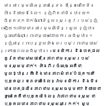
មានអារម្មណ៍អន្ទះអន្ទែង ប៉ុន្តែនៅតែមិន
ហ៊ាននិយាយដដែល។ ខ្ញុំពិតជាមិនបានយក
ចិត្តទុកដាក់ចំពោះទំនួលខុសត្រូវរបស់ខ្ញុំ
ឡើយ។ ដោយមានអារម្មណ៍មិនស្រួល ខ្ញុំបាន
ចូលទៅចំពោះព្រះជាម្ចាស់ដោយការអធិស្ឋាន។
ខ្ញុំអានព្រះបន្ទូលទាំងនេះរបស់ព្រះជាម្ចាស់
ក្រោយពេលអធិស្ឋាន៖ «
មនសិការ និងហេតុផល
គួរតែជាសមាសធាតុនៃភាពជាមនុស្សរបស់
មនុស្សម្នាក់។ ទាំងពីរចំណុចនេះគឺជា
មូលដ្ឋានគ្រឹះ និងមានភាពសំខាន់បំផុត។ តើ
បុគ្គលប្រភេទណាដែលខ្វះមនសិការ និងមិន
មានហេតុផលនៃភាពជាមនុស្សធម្មតា? និយាយជា
ទូទៅ គេគឺជាបុគ្គលដែលខ្វះភាពជាមនុស្ស ជា
បុគ្គលមានភាពជាមនុស្សអាក្រក់។ សូម