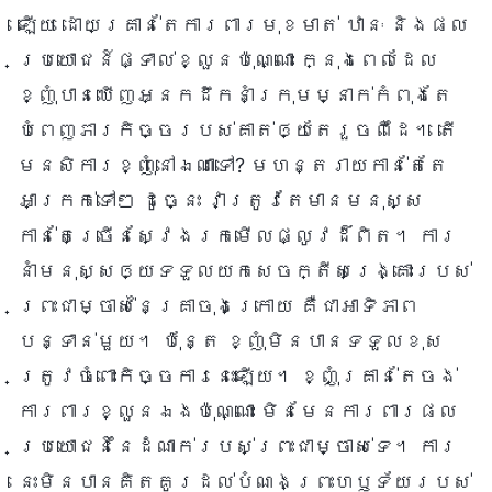
ឡើយ ដោយគ្រាន់តែការពារមុខមាត់ ឋានៈ និងផល
ប្រយោជន៍ផ្ទាល់ខ្លួនប៉ុណ្ណោះ ក្នុងពេលដែល
ខ្ញុំបានឃើញអ្នកដឹកនាំក្រុមម្នាក់កំពុងតែ
បំពេញភារកិច្ចរបស់គាត់ឲ្យតែរួចពីដៃ។ តើ
មនសិការខ្ញុំនៅឯណាទៅ? មហន្តរាយកាន់តែតែ
អាក្រក់ទៅៗ ដូច្នេះ វាត្រូវតែមានមនុស្ស
កាន់តែច្រើនស្វែងរកមើលផ្លូវដ៏ពិត។ ការ
នាំមនុស្សឲ្យទទួលយកសេចក្តីសង្រ្គោះរបស់
ព្រះជាម្ចាស់នៃគ្រាចុងក្រោយ គឺជាអាទិភាព
បន្ទាន់មួយ។ ប៉ុន្តែ ខ្ញុំមិនបានទទួលខុស
ត្រូវចំពោះកិច្ចការនេះឡើយ។ ខ្ញុំគ្រាន់តែចង់
ការពារខ្លួនឯងប៉ុណ្ណោះ មិនមែនការពារផល
ប្រយោជន៍នៃដំណាក់របស់ព្រះជាម្ចាស់ទេ។ ការ
នេះមិនបានគិតគូរដល់បំណងព្រះហឫទ័យរបស់