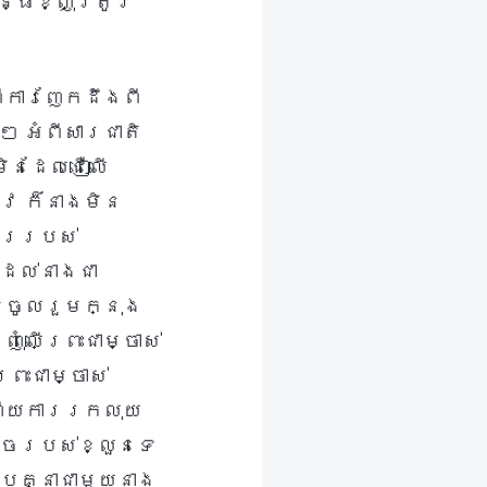
ន្ធខ្ញុំត្រូវ
ពីការញែកដឹងពី
ៗ អំពីសារជាតិ
មិនដែលជឿលើ
៊ូវ ក៏នាងមិន
ការរបស់
អដល់នាងជា
ែចូលរួមក្នុង
ុំលើព្រះជាម្ចាស់
ព្រះជាម្ចាស់
េ ហើយការរកលុយ
ច្ចរបស់ខ្លួនទេ
កបគ្នាជាមួយនាង