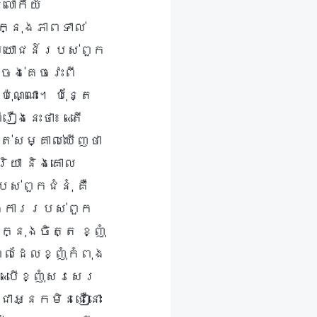
លោកីយ៍
ក្នុងភាពទាល់
្រយោជន៍របស់ពួក
ែចង់គេចវេះពី
ណ្ណោះ។ ប៉ុន្តែ
រឿងនេះថា៖ «តើ
ត់សម្គាល់ឃើញថា
រិយា និងគោល
់ពួកជំនុំ គឺ
ច្ចការរបស់ពួក
្នុងចិត្ត ខ្ញុំ
េលដែលខ្ញុំកំពុង
«បើខ្ញុំសរសេរ
ជាអ្នកមិនជឿនោះ