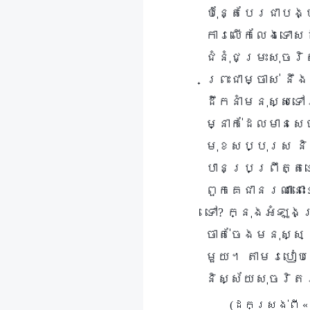
ប៉ុន្តែបែរជាប
ការលើកលែងទោសដល
ជំនុំជម្រះសុចរ
ព្រះជាម្ចាស់ ន
ដឹកនាំមនុស្ស
ម្នាក់ដែលមានសេ
មុខសប្បុរស និ
បានប្រព្រឹត្ត
ពួកគេជានរណានោះ
ទៅ? ក្នុងអំឡុងគ
ចាត់ចែងមនុស្ស
មួយ។ តាមរបៀបន
និស្ស័យសុចរិតរ
(ដកស្រង់ពី «