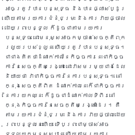
អាចត្រូវបានបន្សុទ្ធ និងបានផ្លាស់ប្ដូរ
ហើយតាមរយៈការជំនុំជម្រះ និងការវាយផ្ចាល
ដោយព្រះបន្ទូល ក៏ដូចជាតាមរយៈការ
បន្សុទ្ធ នោះមនុស្សអាចកម្ចាត់សេចក្តីពុក
រលួយរបស់ខ្លួន ហើយត្រូវបានបន្សុទ្ធ។
ជាជាងគិតថាដំណាក់កាលនៃកិច្ចការនេះជាកិច្ច
ការនៃសេចក្តីសង្រ្គោះ នោះវាសមរម្យជាងដែល
និយាយថា វាជាកិច្ចការនៃការបន្សុទ្ធ។ នៅ
ក្នុងសេចក្តីពិត ដំណាក់កាលនេះក៏ជាកិច្ចការ
នៃការយកឈ្នះ ក៏ដូចជាដំណាក់កាលទីពីរនៅ
ក្នុងកិច្ចការនៃសេចក្តីសង្រ្គោះដែរ។ គឺ
តាមរយៈការជំនុំជម្រះ និងការវាយផ្ចាលដោយ
ព្រះបន្ទូលនេះហើយ ទើបព្រះជាម្ចាស់អាច
ទទួលយកមនុស្សបាន ហើយតាមរយៈការ