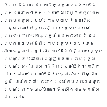
អំនួត និងការបំពេញចិត្តខ្លួនឯង។ យើង
ត្រូវតែបើកចិត្តរបស់យើង ដើម្បីទទួលយក
ព្រះបន្ទូលរបស់ព្រះជាម្ចាស់ និងធ្វើស
កម្មភាពដោយផ្អែកលើព្រះបន្ទូលរបស់
ព្រះជាម្ចាស់។ យើងត្រូវតែដកពិសោធន៍ និង
ប្រាកដច្បាស់អំពីព្រះបន្ទូលរបស់ទ្រង់
ហើយទទួលបាននូវការយល់ដឹងអំពីព្រះបន្ទូល
របស់ទ្រង់ ដោយអនុញ្ញាតឱ្យព្រះបន្ទូល
របស់ទ្រង់ក្លាយជាជីវិតរបស់យើង។ នេះគឺជា
ការត្រាស់ហៅរបស់យើងដែលធ្លាក់មកពីស្ថាន
សួគ៌! មានតែពេលដែលយើងរស់នៅតាមព្រះបន្ទូល
របស់ព្រះជាម្ចាស់ប៉ុណ្ណោះ ទើបយើងអាចមានជ័យ
ជម្នះបាន!