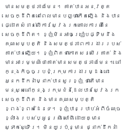
មានសមត្ថភាពមែន។ គាត់បានអនុវត្ត
សេចក្ដីពិតនៅពេលមានបញ្ហាកើតឡើង និងបាន
ផ្ដោតសំខាន់លើការស្វែងរកគោលការណ៍នៃ
សេចក្ដីពិត។ ខ្ញុំមិនអាចប្រៀបផ្ទឹមនឹង
គុណសម្បត្តិ និងសមត្ថភាពការងាររបស់
គាត់បានឡើយ។ ខ្ញុំពិតជាកោតសរសើរគាត់ និង
មានអារម្មណ៍ថាគាត់មានសមត្ថភាពមែន។ នៅ
ក្នុងកិច្ចប្រជុំក្រុមការងារម្ដងនោះ
អ្នកដឹកនាំម្នាក់បានសួរខ្ញុំ ថាតើមាន
មនុស្សនៅក្នុងក្រុមជំនុំដែលបានស្វែងរក
សេចក្ដីពិត និងមានគុណសម្បត្តិ
ខ្ពង់ខ្ពស់ដែរទេ។ ខ្ញុំបានប្រាប់អំពីចំណុច
ខ្លាំងរបស់ប្អូនស្រី សៅជី ដោយគ្មាន
ស្ទាក់ស្ទើរ។ មិនយូរប៉ុន្មាន ថ្នាក់ដឹកនាំ