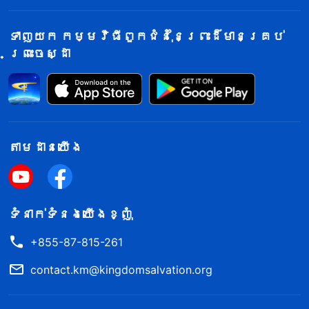
បង្ហាញការគោរពចំពោះព្រះ ហើយក៏មិនបាន
ថ្វាយបង្គំទ្រង់ដែរ។
ទាញយក កម្មវិធីពួកជំនុំនៃព្រះដ៏មានគ្រប់
ព្រះចេស្ដា
ខ្ញុំមានសភាពអាក្រក់ ដូច្នេះ ខ្ញុំបានប្រាប់
អ្នកដឹកនាំអំពីស្ថានភាពដែលខ្ញុំកំពុងឆ្លង
កាត់នេះ។ គាត់បានឱ្យខ្ញុំអានអត្ថបទនេះ
ចេញពីព្រះបន្ទូលព្រះ៖ «
នៅពេលឆ្លងកាត់ការ
តាម​ដាន​យើង​
ល្បងល វាជារឿងធម្មតាទេដែលមនុស្សនឹង
ទន់ខ្សោយ ឬមានភាពអវិជ្ជមាននៅក្នុង
ខ្លួនពួកគេ ឬខ្វះភាពច្បាស់លាស់ទាក់ទងនឹង
ទំនាក់​ទំនង​យើង​ខ្ញុំ
បំណងព្រះហឫទ័យរបស់ព្រះជាម្ចាស់ ឬខ្វះ
ផ្លូវសម្រាប់ការអនុវត្តរបស់ពួកគេ។
+855-87-815-261
ប៉ុន្តែក្នុងករណីណាក៏ដោយ អ្នកត្រូវតែមាន
contact.km@kingdomsalvation.org
សេចក្ដីជំនឿលើកិច្ចការរបស់ព្រះជាម្ចាស់
ហើយមិនត្រូវបដិសេធព្រះជាម្ចាស់ឡើយ គឺ