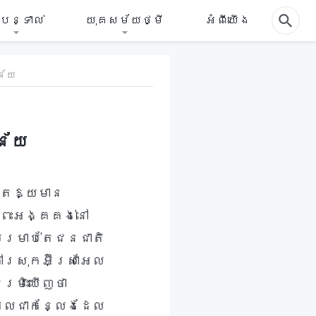
ីបន្ទាល់
យុគសម័យថ្មី
អំពីយើង
ន័យ
ន័យ
កើតឱ្យមាន
្រះអង្គគង់នៅ
ម្រាប់តែជនជាតិ
ៅស្រុកអ៊ីស្រាអែល
ម្រិះឃើញថា
ាអែលជាកន្លែងដែល