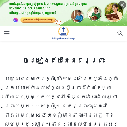
ចម្រៀងជ័យនៃនគរព្រះ
ចម្រៀងជ័យនៃនគរព្រះ
បណ្ដាជនសាទរខ្ញុំ ហើយសរសើរតម្កើងខ្ញុំ
គ្រប់មាត់ទាំងអស់ថ្លែងពីព្រះដ៏ពិតតែមួយ
ហើយមនុស្សគ្រប់គ្នាបើកភ្នែកងើយមើលស្នា
ព្រះហស្តរបស់ខ្ញុំ។ នគរព្រះចុះមកលើ
ពិភពមនុស្ស ហើយ​ខ្ញុំ​មាន​ភាពពោរពេញ​ និង
សម្បូរហូរហៀរ។ តើនរណាដែលមិនត្រេកអរ