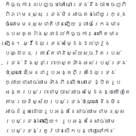
កិច្ចការនេះបញ្ចប់ទៅ នោះទ្រង់នឹងចាកចេញពី
ពិភពមនុស្ស ទ្រង់មិនអាចគង់នៅយូរក្នុង
ចំណោមមនុស្សជាតិបានឡើយ ខ្លាចក្រែងមាន
ឧបសគ្គរាំងស្ទះដល់កិច្ចការនេះកើតមាន
ឡើង។ អ្វីដែលទ្រង់សម្ដែងដល់ហ្វូង
បណ្ដាជន គ្រាន់តែជានិស្ស័យសុចរិតរបស់
ទ្រង់ និងស្នាព្រះហស្តទាំងអស់របស់ទ្រង់
ប៉ុណ្ណោះ ពុំមែនជារូបអង្គពីគ្រាដែលទ្រង់
ក្លាយជាសាច់ឈាមទាំងពីរលើកនោះទេ ដ្បិតរូប
អង្គរបស់ព្រះជាម្ចាស់អាចសម្ដែងឱ្យឃើញតែ
តាមរយៈនិស្ស័យរបស់ទ្រង់ប៉ុណ្ណោះ និងមិន
អាចជំនួសដោយរូបអង្គនៃសាច់ឈាមជាមនុស្ស
របស់ទ្រង់នោះឡើយ។ រូបអង្គនៃសាច់ឈាម
របស់ទ្រង់ត្រូវបានបើកបង្ហាញទៅកាន់