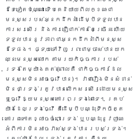
ដទៃទៀតប៉ុណ្ណោះ ទើបគេនិយាយពីលក្ខណៈជា
មនុស្សរបស់អ្នកដឹកនាំ ដើម្បីទទួលបាន
ការសរសើរ និងការជឿជាក់កាន់តែច្រើន ហើយ
ទទួលបាននូវភាពជាអ្នកដឹកនាំពីមនុស្ស
ដទៃផង។ ផ្ទុយទៅវិញ ព្រះជាម្ចាស់បានយក
ឈ្នះមនុស្សលោក តាមរយៈកិច្ចការរបស់
ទ្រង់តែម្យ៉ាងគត់ (ពោលគឺ ជាកិច្ចការដែល
មនុស្សមិនអាចធ្វើបាន)។ វាជារឿងមិនសំខាន់
មិនថាទ្រង់ត្រូវបានលើកសរសើរដោយមនុស្ស
ឬធ្វើឱ្យមនុស្សគោរពទ្រង់នោះទេ។ គ្រប់
យ៉ាងដែលទ្រង់ធ្វើ គឺដើម្បីបណ្ដុះទឹកចិត្ត
គោរពកោតខ្លាចចំពោះទ្រង់ ឬបណ្ដុះនូវញាណ
អំពីការមិនអាចវាស់ស្ទង់បានរបស់ទ្រង់។
គ្រប់យ៉ាងដែលទ្រង់ត្រូវការ គឺឱ្យ