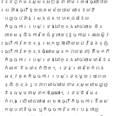
នៃជំពូកមនុស្សខុសៗគ្នា តាមរយៈមធ្យោបាយ
នេះ ទាំងធ្វើឱ្យយុគសម័យចាស់ ឈានដល់ទី
បញ្ចប់ទាំងស្រុងផង។ ហេតុផលដែល
កិច្ចការរបស់ទ្រង់នៅក្នុងសាច់ឈាម មិន
លាតសន្ធឹងកាន់តែធំទូលាយ (ដូចកាលព្រះយេស៊ូវ
ធ្វើការតែក្នុងស្រុកយូដា ហើយសព្វថ្ងៃខ្ញុំ
ធ្វើការតែក្នុងចំណោមអ្នករាល់គ្នា) គឺមកពី
កិច្ចការរបស់ទ្រង់នៅក្នុងសាច់ឈាមមានដែន
កំណត់ និងមានកំហិត។ ទ្រង់គ្រាន់តែកំពុង
អនុវត្តកិច្ចការរបស់ទ្រង់មួយរយៈពេល
ខ្លី ក្នុងរូបភាពសាច់ឈាមជាមនុស្សសាមញ្ញ
និងធម្មតាម្នាក់ប៉ុណ្ណោះ។ ទ្រង់មិនមែន
កំពុងប្រើសាច់ឈាមនេះ មកធ្វើកិច្ចការដ៏អស់
កល្បជានិច្ច ឬកិច្ចការនៃការបង្ហាញ