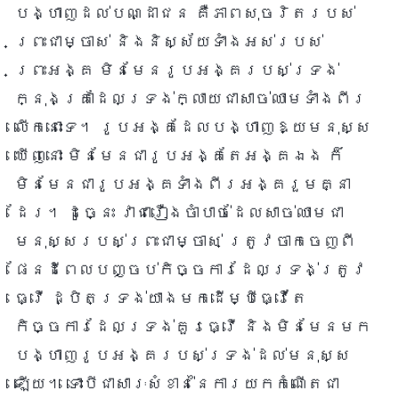
បង្ហាញដល់បណ្ដាជន គឺភាពសុចរិតរបស់
ព្រះជាម្ចាស់ និងនិស្ស័យទាំងអស់របស់
ព្រះអង្គ មិនមែនរូបអង្គរបស់ទ្រង់
ក្នុងគ្រាដែលទ្រង់ក្លាយជាសាច់ឈាមទាំងពីរ
លើកនោះទេ។ រូបអង្គដែលបង្ហាញឱ្យមនុស្ស
ឃើញនោះ មិនមែនជារូបអង្គតែអង្គឯង ក៏
មិនមែនជារូបអង្គទាំងពីរអង្គរួមគ្នា
ដែរ។ ដូច្នេះ វាជារឿងចាំបាច់ដែលសាច់ឈាមជា
មនុស្សរបស់ព្រះជាម្ចាស់ ត្រូវចាកចេញពី
ផែនដីពេលបញ្ចប់កិច្ចការដែលទ្រង់ត្រូវ
ធ្វើ ដ្បិតទ្រង់យាងមកដើម្បីធ្វើតែ
កិច្ចការដែលទ្រង់គួរធ្វើ និងមិនមែនមក
បង្ហាញរូបអង្គរបស់ទ្រង់ដល់មនុស្ស
ឡើយ។ ទោះបីជាសារៈសំខាន់នៃការយកកំណើតជា