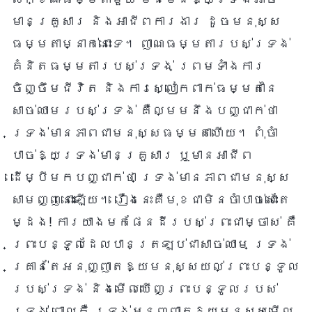
មានគ្រួសារ និងអាជីពការងារ ដូចមនុស្ស
ធម្មតាម្នាក់នោះទេ។ ញាណធម្មតារបស់ទ្រង់
គំនិតធម្មតារបស់ទ្រង់ ព្រមទាំងការ
ចិញ្ចឹមជីវិត និងការស្លៀកពាក់ធម្មតានៃ
សាច់ឈាមរបស់ទ្រង់ គឺល្មមនឹងបញ្ជាក់ថា
ទ្រង់មានភាពជាមនុស្សធម្មតាហើយ។ ពុំចាំ
បាច់ឱ្យទ្រង់មានគ្រួសារ ឬមានអាជីព
ដើម្បីមកបញ្ជាក់ថា ទ្រង់មានភាពជាមនុស្ស
សាមញ្ញនោះឡើយ។ រឿងនេះគឺមុខជាមិនចាំបាច់សោះតែ
ម្ដង! ការយាងមកផែនដីរបស់ព្រះជាម្ចាស់ គឺ
ព្រះបន្ទូលដែលបានត្រឡប់ជាសាច់ឈាម ទ្រង់
គ្រាន់តែអនុញ្ញាតឱ្យមនុស្សយល់ព្រះបន្ទូល
របស់ទ្រង់ និងមើលឃើញព្រះបន្ទូលរបស់
ទ្រង់ ពោលគឺ ទ្រង់អនុញ្ញាតឱ្យមនុស្សមើល