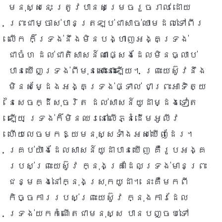
មនុស្សនេះ ត្រូវបានសម្រេចរួចរាល់ ដោយ
ព្រះជាម្ចាស់បានត្រឡប់ជាសាច់ឈាមដល់ទៅពីរ
លើក ក៏ទ្រង់នឹងមិនបង្ហាញអង្គទ្រង់
ជាចំហ ដល់ជាតិសាសន៍ណាផ្សេងដែលមិនធ្លាប់
បានឃើញទ្រង់ពីមុនសោះនោះឡើយ។ ព្រះយេស៊ូវនឹង
មិនសម្ដែងអង្គទ្រង់ផ្ទាល់ ជាព្រះអាទិត្យ
នៃសេចក្ដីសុចរិត ដល់សាសន៍យូដាម្ដងទៀត
ឡើយ ទ្រង់ក៏មិនឈរនៅលើភ្នំដើមអូលីវ
ហើយលេចមកឱ្យមនុស្សទាំងអស់ឃើញដែរ។
គ្រប់យ៉ាងដែលសាសន៍យូដាបានឃើញ គឺរូបអង្គ
របស់ព្រះយេស៊ូវ ក្នុងគ្រាដែលទ្រង់មានព្រះ
ជន្មគង់នៅក្នុងស្រុកយូដា។ នេះគឺមកពី
កិច្ចការរបស់ព្រះយេស៊ូវ ក្នុងការដែល
ទ្រង់យកកំណើតជាមនុស្ស បានបញ្ចប់ទៅ