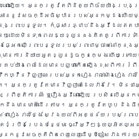
ូលនោះឡើយ។ អ្នកត្រូវតែពិនិត្យពិច័យយ៉ាងប្រុង
ល អាននូវសេចក្ដីអធិស្ឋានរបស់អ្នកម្ដងហើយម
នុងព្រះបន្ទូល។ កុំផ្សារភ្ជាប់នឹងអ្វីដែលឥតប
លឿនៗដោយមិនទុកពេលឱ្យខ្លួនឯងគិតគូរពីការទាំង
ផ្អែកលើព្រះបន្ទូលរបស់ព្រះជាម្ចាស់នៅក្នុងអ្
កុំមានការនិយាយអួតខ្លួនដូចកូនក្មេង ហើយក្រ
្រប់យ៉ាងពេលដែលមានបញ្ហាកើតឡើងខុសពីការរំពឹ
ឹកហ្វឺនវិញ្ញាណរបស់អ្នករៀងរាល់ម៉ោងរៀងរាល់ថ
លែត។ អ្នកត្រូវតែមានវិញ្ញាណដែលវាងវៃ។ មិនថ
ស ព្រឹត្តិការណ៍ ឬរឿងអ្វីនោះឡើយ ប្រសិនបើអ្
្នកនឹងមានមាគ៌ាដើរតាម។ អ្នកត្រូវតែហូប និងផ
ាស់ជារៀងរាល់ថ្ងៃ ស្វែងយល់ពីអត្ថន័យរបស់ព្រះ
តខំប្រឹងប្រែងបន្ថែម ធ្វើអ្វីៗឱ្យល្អិតល្អន់
នអ្នកនូវសេចក្តីពិតពេញលេញដើម្បីចៀសវាងការយល់