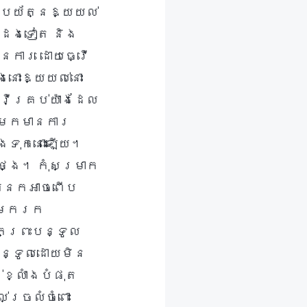
ប្រយ័ត្នឱ្យយល់
្ដងទៀត និង
ានការ ដោយធ្វើ
នោះឱ្យយល់នោះ
វីគ្រប់យ៉ាងដែល
ោយមកមានការ
ងទុកនោះឡើយ។
្ងៃ។ កុំសម្រាក
ាអ្នកអាចពើប
នកមករក
ឹកព្រះបន្ទូល
បន្ទូលដោយមិន
ខ្លាំងបំផុត
ច្រលំចំពោះ