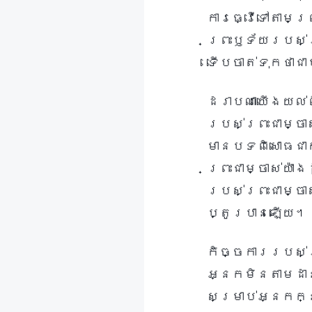
ការធ្វើទៅតាម
ព្រះឫទ័យរបស់ទ្
ទើបចាត់ទុកថាជ
ដរាបណាយើងយល់ពី
របស់ព្រះជាម្ច
មានបទពិសោធជាក
ព្រះជាម្ចាស់យ
របស់ព្រះជាម្ច
ប្តូរបានឡើយ។
កិច្ចការរបស់ព
អ្នកមិនតាមដាន
សម្រាប់អ្នកក្ន