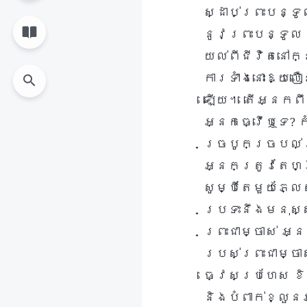
ស្ដាប់ព្រះបន្ទ
នូវព្រះបន្ទូ
យល់ពីជីវិតនៅក្
ការទាំងនោះឱ្យ
ឡើយ។ តើអ្នកពឹង
អ្នកធ្វើឬទេ? 
ច្របូកច្របល់គ
អ្នកត្រូវតែហ្វ
សូម្បីតែមួយភ្
ប្រទះនឹងមនុស្
ព្រះជាម្ចាស់ អ
របស់ព្រះជាម្ច
ធ្វេសប្រហែស ខិ
និងបំពាក់ខ្លួ