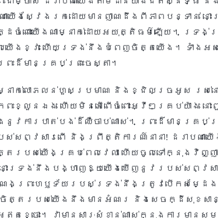
ះជាម្ចាស់ ដរាបណាយើងតាមដានយ៉ាងជិតស្និទ្ធ និ
ណាយើងស្វែងរកដោយមានញាណដឹងពីភាពបន្ទាន់ នោះទ
្ដចំពោះយើងណាម្នាក់ដោយអយុត្តិធម៌ឡើយ។ ទ្រង់
លយើងខ្វះ ហើយទ្រង់នឹងបំពេញចិត្តយើង។ ទាំងអស់ន
ះដ៏មានគ្រប់ព្រះ‌ចេស្តា។
្នាក់លោភលន់ហួសប្រមាណ និងខ្ជិលច្រអូស រស់ន
្រពះខ្លួនឯង ហើយមិនអើពើចំពោះអ្វីៗគ្រប់យ៉ាង នោះ
នូវការបាត់បង់ដ៏ឈឺចាប់ណាស់។ ព្រះដ៏មានគ្រប់ព្រះ
ស់សព្វសារពើ និងព្រឹត្តិការណ៍នានា! ដរាបណាយ
ិត្តរបស់យើងគ្រប់ពេលវេលា ហើយចូលទៅក្នុងវិញ្
់ នោះទ្រង់នឹងបង្ហាញឱ្យយើងឃើញនូវរបស់សព្វស
ំណងព្រះហឫទ័យរបស់ទ្រង់នឹងត្រូវបើកសម្ដែង
ះចិត្តរបស់យើងនឹងមានអំណរ និងសេចក្ដីសុខសា
្អឥតខ្ចោះ។ វាមានសារៈសំខាន់ណាស់ក្នុងការមានស