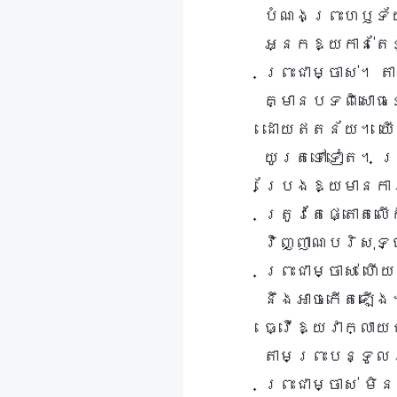
បំណងព្រះហឫទ័
អ្នកឱ្យកាន់តែ
ព្រះជាម្ចាស់។ 
គ្មានបទពិសោធទេ
ដោយឥតន័យ។ យើងត
យូរតទៅទៀត។ ប្
ប្រែងឱ្យមានក
ត្រូវតែផ្តោតលើ
វិញ្ញាណបរិសុទ
ព្រះជាម្ចាស់ 
នឹងអាចកើតឡើង។
ធ្វើឱ្យវាក្លា
តាមព្រះបន្ទូល
ព្រះជាម្ចាស់ ម