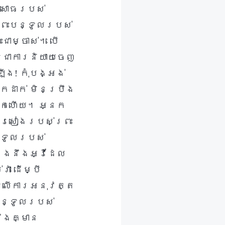
ិសោធរបស់
្រះបន្ទូលរបស់
ជាម្ចាស់។ បើ
តែជាការនិយាយចេញ
ើង! កុំបង្អង់
កដាក់ មិនប្រឹង
ពេកហើយ។ អ្នក
សូរសៀងរបស់ព្រះ
ន្ទូលរបស់
់រងនឹងអ្វីដែល
ា ដើម្បី
ោតលើការអនុវត្ត
បន្ទូលរបស់
នឹងគ្មាន