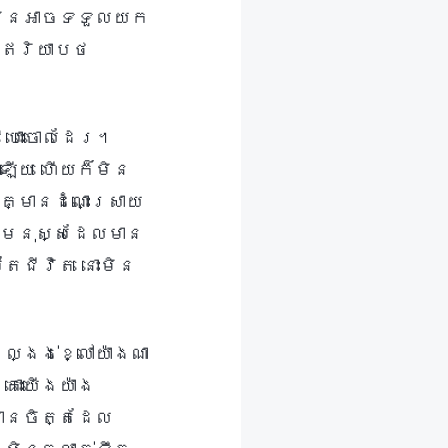
គឺមិនអាចទទួលយក
យៈឥរិយាបថ
វបោះចោលដែរ។
នឡើយ ហើយក៏មិន
្មានដំណោះស្រាយ
ជាមនុស្សដែលមាន
តែជីវិត នោះមិន
ងល្ងង់ខ្លៅយ៉ាងណា
រោះយើងយ៉ាង
ានចិត្តដែល