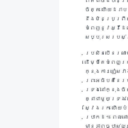
ពិតជាចង់បានព្រ
ចិត្ត ហើយដរាប
នឹងមិនប្រព្រឹត
បំពេញនូវអ្វីដែ
សប្បុរសរបស់ព្រ
ប្រសិនបើនរណាម
ដើម្បីតែបំពេញក
ក្នុងការជៀសវាង
ព្រះអធិបតីនៃរប
ទ្រង់នៅក្នុងច
គ្នាជាមួយទ្រង
ស្វែងរក ហើយប
ប្រាកដ។ ពេលនោ
មានភាពច្បាស់ល