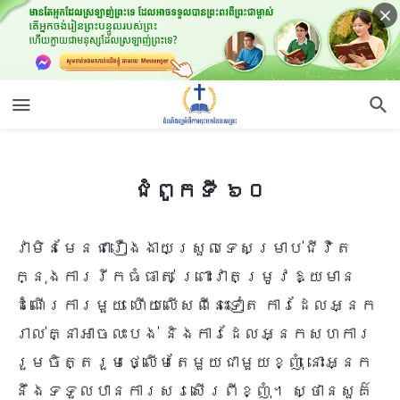
ជំពូកទី ៦០
ជំពូកទី ៦០
វាមិនមែនជារឿងងាយស្រួលទេសម្រាប់ជីវិត
ក្នុងការរីកធំធាត់ ព្រោះវាតម្រូវឱ្យមាន
ដំណើរការមួយ ហើយលើសពីនេះទៀត ការដែលអ្នក
រាល់គ្នាអាចលះបង់ និងការដែលអ្នកសហការ
រួមចិត្តរួមថ្លើមតែមួយជាមួយខ្ញុំ នោះអ្នក
នឹងទទួលបានការសរសើរពីខ្ញុំ។ ស្ថានសួគ៌