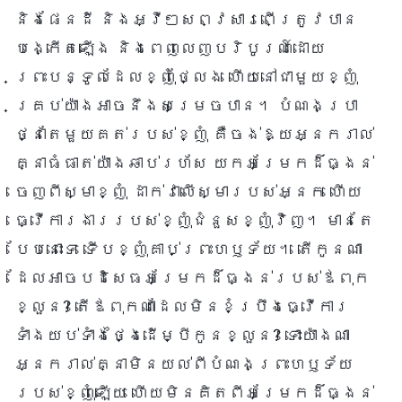
និងផែនដី និងអ្វីៗសព្វសារពើត្រូវបាន
បង្កើតឡើង និងពេញលេញបរិបូរណ៍ដោយ
ព្រះបន្ទូលដែលខ្ញុំថ្លែង ហើយនៅជាមួយខ្ញុំ
គ្រប់យ៉ាងអាចនឹងសម្រេចបាន។ បំណងប្រា
ថ្នាតែមួយគត់របស់ខ្ញុំ គឺចង់ឱ្យអ្នករាល់
គ្នាធំធាត់យ៉ាងឆាប់រហ័ស យកអម្រែកដ៏ធ្ងន់
ចេញពីស្មាខ្ញុំ ដាក់វាលើស្មារបស់អ្នក ហើយ
ធ្វើការងាររបស់ខ្ញុំជំនួសខ្ញុំវិញ។ មានតែ
បែបនោះទេ ទើបខ្ញុំគាប់ព្រះហឫទ័យ។ តើកូនណា
ដែលអាចបដិសេធអម្រែកដ៏ធ្ងន់របស់ឪពុក
ខ្លួន? តើឪពុកណាដែលមិនខំប្រឹងធ្វើការ
ទាំងយប់ទាំងថ្ងៃដើម្បីកូនខ្លួន? ទោះយ៉ាងណា
អ្នករាល់គ្នាមិនយល់ពីបំណងព្រះហឫទ័យ
របស់ខ្ញុំឡើយ ហើយមិនគិតពីអម្រែកដ៏ធ្ងន់