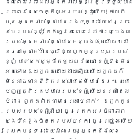
ដល់ពេលវេលាដែលអ្នករាល់គ្នាត្រូវទទួលបាន
ព្រះពរនៃសេចក្តីល្អរបស់ខ្ញុំហើយ! កាលពី
មុន អ្នករាល់គ្នាបានរងទុក្ខដោយសារព្រះ
នាមរបស់ខ្ញុំ តែឥឡូវនេះ ពេលវេលាការល្បងល
របស់អ្នករាល់គ្នាបានកន្លងផុតហើយ។ បើ
នរណាម្នាក់ហ៊ានធ្វើឱ្យពួកកូនប្រុសរបស់
ខ្ញុំ បាត់សក់សូម្បីតែមួយសរសៃនោះ ខ្ញុំនឹងមិន
អត់ទោសឱ្យពួកគេដោយងាយឡើយ ហើយពួកគេក៏
មិនអាចមានជីវិតរស់សាជាថ្មីបានដែរ។ នេះជា
បញ្ញត្តិរដ្ឋបាលរបស់ខ្ញុំ ហើយនរណាដែល
បំពាន ពួកគេពិតជាមានគ្រោះថ្នាក់។ ឱពួកកូន
ប្រុសរបស់ខ្ញុំអើយ! ចូរត្រេកអរចំពោះភាព
ស្ងប់នៃដួងចិត្តរបស់អ្នក! ចូរច្រៀង ហើយ
ស្រែកបន្ទរដោយអំណរចុះ! អ្នកនឹងលែង