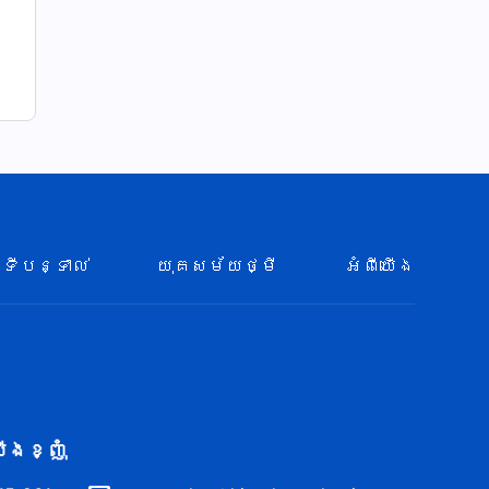
ទីបន្ទាល់
យុគសម័យថ្មី
អំពីយើង
ើង​ខ្ញុំ